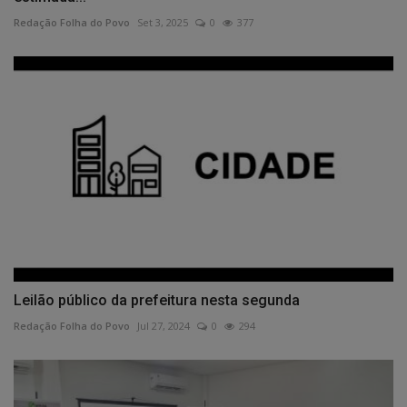
Redação Folha do Povo
Set 3, 2025
0
377
Leilão público da prefeitura nesta segunda
Redação Folha do Povo
Jul 27, 2024
0
294