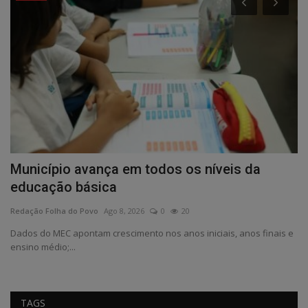
ia
Município avança em todos os níveis da
C
educação básica
p
Redação Folha do Povo
Ago 8, 2026
0
20
Re
xos
Dados do MEC apontam crescimento nos anos iniciais, anos finais e
ensino médio;...
TAGS