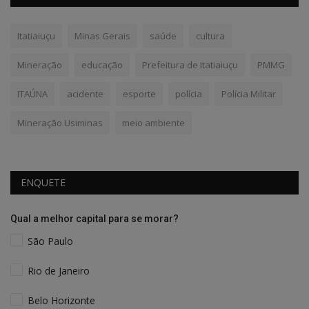
Itatiaiuçu
Minas Gerais
saúde
cultura
Mineração
educação
Prefeitura de Itatiaiuçu
PMMG
ITAÚNA
acidente
esporte
polícia
Polícia Militar
Mineração Usiminas
meio ambiente
ENQUETE
Qual a melhor capital para se morar?
São Paulo
Rio de Janeiro
Belo Horizonte