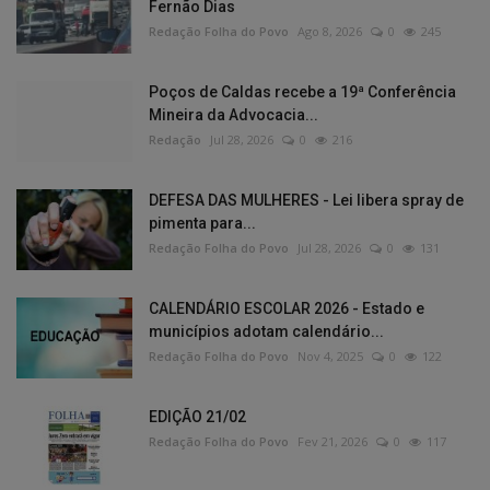
Fernão Dias
Redação Folha do Povo
Ago 8, 2026
0
245
Poços de Caldas recebe a 19ª Conferência
Mineira da Advocacia...
Redação
Jul 28, 2026
0
216
DEFESA DAS MULHERES - Lei libera spray de
pimenta para...
Redação Folha do Povo
Jul 28, 2026
0
131
CALENDÁRIO ESCOLAR 2026 - Estado e
municípios adotam calendário...
Redação Folha do Povo
Nov 4, 2025
0
122
EDIÇÃO 21/02
Redação Folha do Povo
Fev 21, 2026
0
117