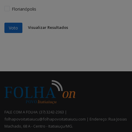
Florianópolis
Visualizar Resultados
Voto
FALE COM A FOLHA: (37) 3242-2363 |
folhapovoitatiaiucu@folhapovoitatiaiucu.com | Endereço: Rua Josias
Machado, 68 A - Centro - Itatiaiuçu/MG.