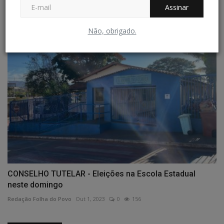
empresa...
Assinar
Redação Folha do Povo
Jul 9, 2025
0
169
Não, obrigado.
CONSELHO TUTELAR - Eleições na Escola Estadual
neste domingo
Redação Folha do Povo
Out 1, 2023
0
156