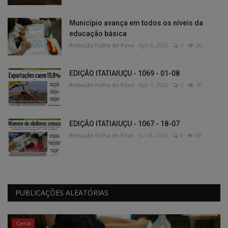
Município avança em todos os níveis da
educação básica
Redação Folha do Povo
Ago 8, 2026
0
20
EDIÇÃO ITATIAIUÇU - 1069 - 01-08
Redação Folha do Povo
Ago 1, 2026
0
70
EDIÇÃO ITATIAIUÇU - 1067 - 18-07
Redação Folha do Povo
Jul 18, 2026
0
88
PUBLICAÇÕES ALEATÓRIAS
Geral