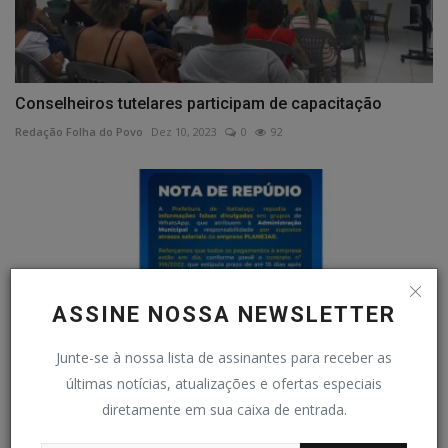
Conselheiros tutelares participam de capacitação
Redação Folha do Povo
Dez 10, 2023
0
92
ASSINE NOSSA NEWSLETTER
Junte-se à nossa lista de assinantes para receber as
últimas notícias, atualizações e ofertas especiais
diretamente em sua caixa de entrada.
Prefeitura nega atraso de repasses e afirma que