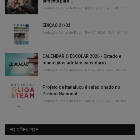
pimenta para...
Redação Folha do Povo
Jul 28, 2026
0
131
EDIÇÃO 21/02
Redação Folha do Povo
Fev 21, 2026
0
123
CALENDÁRIO ESCOLAR 2026 - Estado e
municípios adotam calendário...
Redação Folha do Povo
Nov 4, 2025
0
120
Projeto de Itatiaiuçu é selecionado no
Prêmio Nacional...
Redação Folha do Povo
Ago 4, 2026
0
100
EDIÇÕES PDF