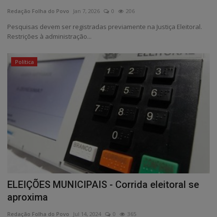
Redação Folha do Povo
Jan 7, 2026
0
206
Edições em PDF
Pesquisas devem ser registradas previamente na Justiça Eleitoral.
Restrições à administração...
Fotos
Política
ELEIÇÕES MUNICIPAIS - Corrida eleitoral se
aproxima
Redação Folha do Povo
Jul 14, 2024
0
365