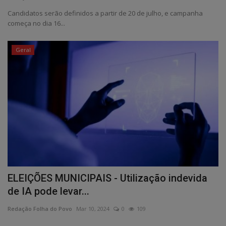
Candidatos serão definidos a partir de 20 de julho, e campanha
começa no dia 16...
Geral
ELEIÇÕES MUNICIPAIS - Utilização indevida
de IA pode levar...
Redação Folha do Povo
Mar 10, 2024
0
109