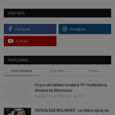
SIGA-NOS
Facebook
Instagram
Youtube
POPULARES
Esta Semana
Este Mês
Todos
Poços de Caldas recebe a 19ª Conferência
Mineira da Advocacia...
Redação
Jul 28, 2026
0
222
DEFESA DAS MULHERES - Lei libera spray de