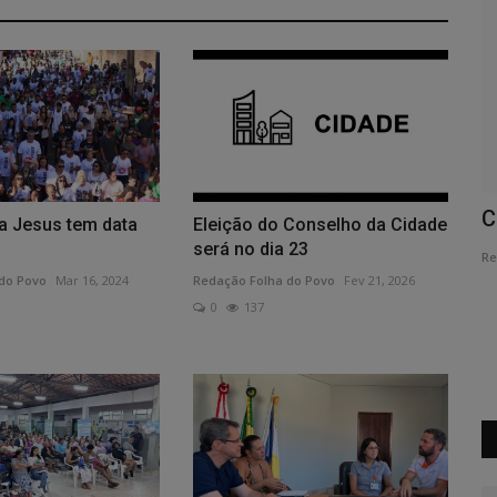
e
Cefet pode virar Universidade
C
a Jesus tem data
Eleição do Conselho da Cidade
Tecnológica Federal
será no dia 23
Re
do Povo
Mar 16, 2024
Redação Folha do Povo
Fev 21, 2026
Redação Folha do Povo
Jul 15, 2026
0
80
0
137
Projeto que transforma o Cefet-MG em universidade
aguarda sanção e não altera funcionamento...