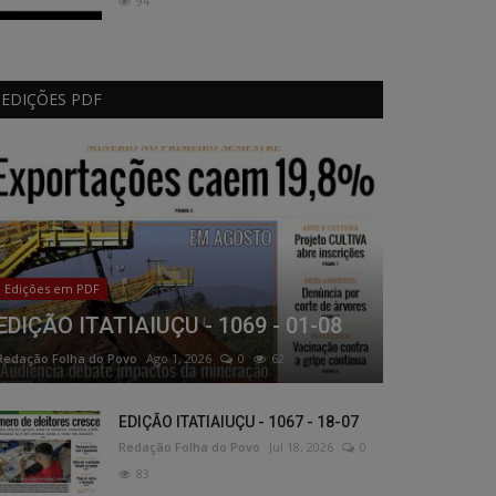
94
EDIÇÕES PDF
Edições em PDF
EDIÇÃO ITATIAIUÇU - 1069 - 01-08
Redação Folha do Povo
Ago 1, 2026
0
62
EDIÇÃO ITATIAIUÇU - 1067 - 18-07
Redação Folha do Povo
Jul 18, 2026
0
83