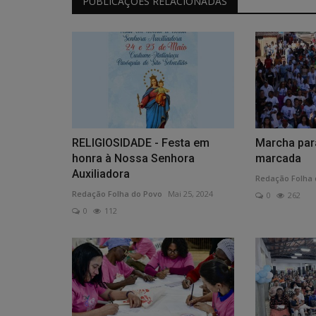
PUBLICAÇÕES RELACIONADAS
s para
EM AGOSTO - Audiência debat
RELIGIOSIDADE - Festa em
Marcha par
cia pública...
impactos da mineração
honra à Nossa Senhora
marcada
Auxiliadora
Redação Folha 
0
45
Redação Folha do Povo
Ago 1, 2026
0
43
Redação Folha do Povo
Mai 25, 2024
0
262
0
112