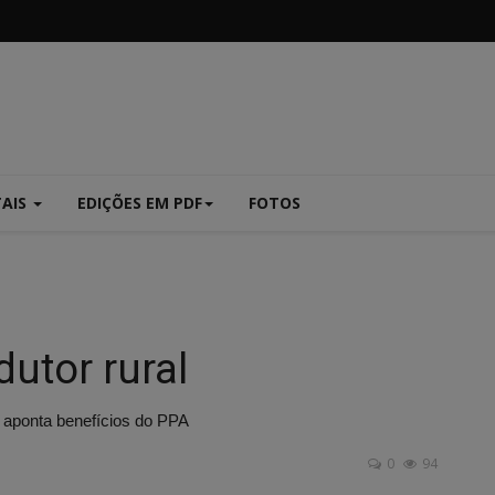
TAIS
EDIÇÕES EM PDF
FOTOS
dutor rural
 aponta benefícios do PPA
0
94