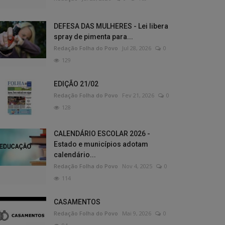
DEFESA DAS MULHERES - Lei libera
spray de pimenta para...
Redação Folha do Povo
Jul 28, 2026
0
129
EDIÇÃO 21/02
Redação Folha do Povo
Fev 21, 2026
0
128
CALENDÁRIO ESCOLAR 2026 -
Estado e municípios adotam
calendário...
Redação Folha do Povo
Nov 4, 2025
0
114
CASAMENTOS
Redação Folha do Povo
Mai 9, 2026
0