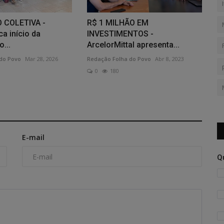
 COLETIVA -
R$ 1 MILHÃO EM
a início da
INVESTIMENTOS -
...
ArcelorMittal apresenta...
do Povo
Mar 28, 2026
Redação Folha do Povo
Abr 8, 2023
0
180
E-mail
Q