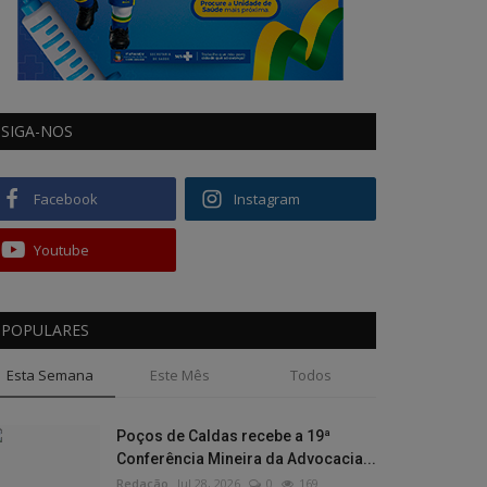
SIGA-NOS
Facebook
Instagram
Youtube
POPULARES
Esta Semana
Este Mês
Todos
Poços de Caldas recebe a 19ª
Conferência Mineira da Advocacia...
Redação
Jul 28, 2026
0
169