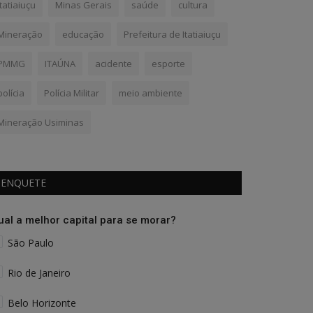
Itatiaiuçu
Minas Gerais
saúde
cultura
Mineração
educação
Prefeitura de Itatiaiuçu
PMMG
ITAÚNA
acidente
esporte
polícia
Polícia Militar
meio ambiente
Mineração Usiminas
ENQUETE
ual a melhor capital para se morar?
São Paulo
Rio de Janeiro
Belo Horizonte