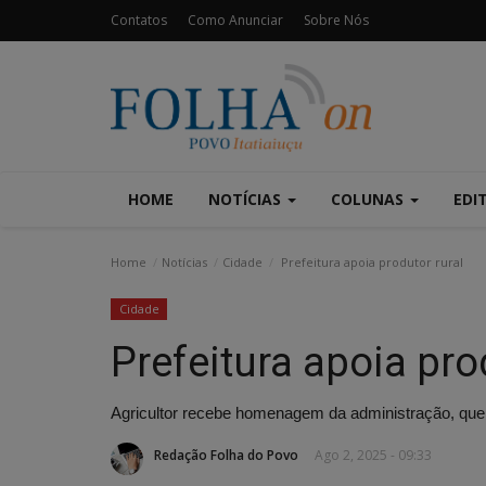
Contatos
Como Anunciar
Sobre Nós
HOME
NOTÍCIAS
COLUNAS
EDI
Home
Notícias
Cidade
Prefeitura apoia produtor rural
Cidade
Prefeitura apoia pro
Agricultor recebe homenagem da administração, que
Redação Folha do Povo
Ago 2, 2025 - 09:33