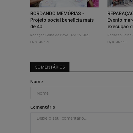
BORDANDO MEMÓRIAS -
REPARAÇÂO
Projeto social beneficia mais
Evento marc
de 40...
execução do
Redação Folha do Povo
Abr 15, 2023
Redação Folha 
0
179
0
110
COMENTÁRIOS
Nome
Comentário