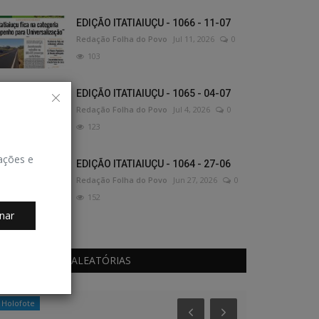
EDIÇÃO ITATIAIUÇU - 1066 - 11-07
Redação Folha do Povo
Jul 11, 2026
0
103
EDIÇÃO ITATIAIUÇU - 1065 - 04-07
Redação Folha do Povo
Jul 4, 2026
0
123
zações e
EDIÇÃO ITATIAIUÇU - 1064 - 27-06
Redação Folha do Povo
Jun 27, 2026
0
152
nar
PUBLICAÇÕES ALEATÓRIAS
Holofote
Geral