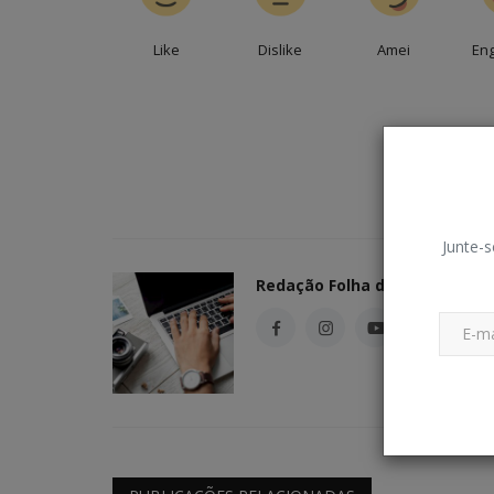
Like
Dislike
Amei
En
Junte-s
Redação Folha do Povo
Cidade