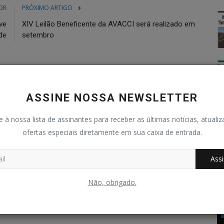
OR
PRÓXIMO ARTIGO
ve
XIV Leilão Beneficente da AVACCI será realizado em
de
setembro
ASSINE NOSSA NEWSLETTER
0
0
0
0
e à nossa lista de assinantes para receber as últimas notícias, atuali
ofertas especiais diretamente em sua caixa de entrada.
graçado
Bravo
Triste
Uau
Assi
Não, obrigado.
Cidade