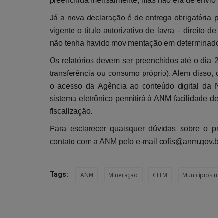
preenchida mensalmente, mas não era de envio 
Já a nova declaração é de entrega obrigatória 
vigente o título autorizativo de lavra – direito
não tenha havido movimentação em determinad
Os relatórios devem ser preenchidos até o dia
transferência ou consumo próprio). Além disso,
o acesso da Agência ao conteúdo digital da N
sistema eletrônico permitirá à ANM facilidade 
fiscalização.
Para esclarecer quaisquer dúvidas sobre o p
contato com a ANM pelo e-mail cofis@anm.gov.b
Tags:
ANM
Mineração
CFEM
Municípios 