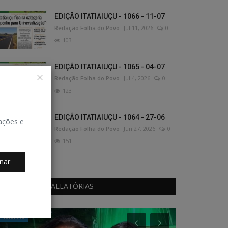
EDIÇÃO ITATIAIUÇU - 1066 - 11-07
Redação Folha do Povo
Jul 11, 2026
0
103
EDIÇÃO ITATIAIUÇU - 1065 - 04-07
Redação Folha do Povo
Jul 4, 2026
0
123
EDIÇÃO ITATIAIUÇU - 1064 - 27-06
zações e
Redação Folha do Povo
Jun 27, 2026
0
151
nar
PUBLICAÇÕES ALEATÓRIAS
Holofote
Polícia