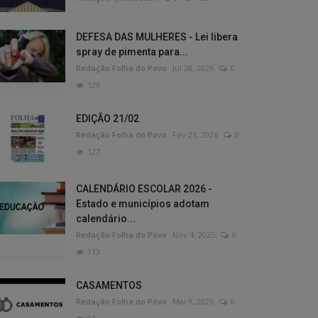
DEFESA DAS MULHERES - Lei libera
spray de pimenta para...
Redação Folha do Povo
Jul 28, 2026
0
129
EDIÇÃO 21/02
Redação Folha do Povo
Fev 21, 2026
0
127
CALENDÁRIO ESCOLAR 2026 -
Estado e municípios adotam
calendário...
Redação Folha do Povo
Nov 4, 2025
0
113
CASAMENTOS
Redação Folha do Povo
Mai 9, 2026
0