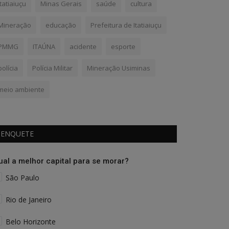
Itatiaiuçu
Minas Gerais
saúde
cultura
Mineração
educação
Prefeitura de Itatiaiuçu
PMMG
ITAÚNA
acidente
esporte
polícia
Polícia Militar
Mineração Usiminas
meio ambiente
ENQUETE
ual a melhor capital para se morar?
São Paulo
Rio de Janeiro
Belo Horizonte