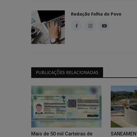
Redação Folha do Povo
Coluna Social Edição 921 do di
Redação Folha do Povo
Out 1, 2023
0
9818
PUBLICAÇÕES RELACIONADAS
Mais de 50 mil Carteiras de
SANEAMENT