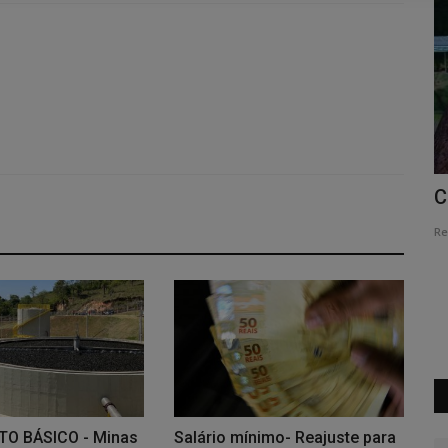
a 30/09
Itatiaiuçu realiza audiência pública
C
sobre o Plano Diretor
Re
Redação Folha do Povo
Ago 3, 2026
0
33
Encontro será realizado na próxima quarta-feira, 12, na
Câmara Municipal, e apresentará...
O BÁSICO - Minas
Salário mínimo- Reajuste para