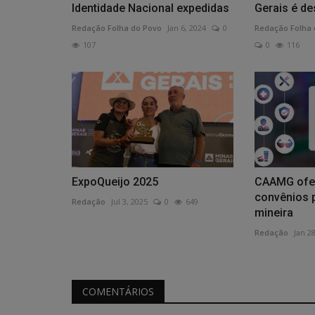
Identidade Nacional expedidas
Gerais é d
Redação Folha do Povo
Jan 6, 2024
0
Redação Folha 
107
0
116
ExpoQueijo 2025
CAAMG ofer
convênios 
Redação
Jul 3, 2025
0
649
mineira
Redação
Jan 2
COMENTÁRIOS