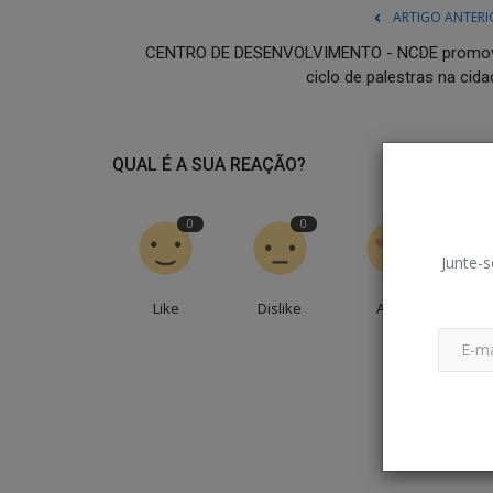
ARTIGO ANTERI
CENTRO DE DESENVOLVIMENTO - NCDE promo
ciclo de palestras na cida
QUAL É A SUA REAÇÃO?
0
0
0
Junte-s
Like
Dislike
Amei
En
Gastronomia