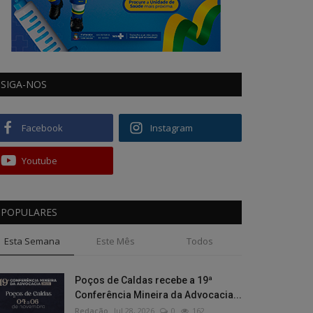
SIGA-NOS
Facebook
Instagram
Youtube
POPULARES
Esta Semana
Este Mês
Todos
Poços de Caldas recebe a 19ª
Conferência Mineira da Advocacia...
Redação
Jul 28, 2026
0
162