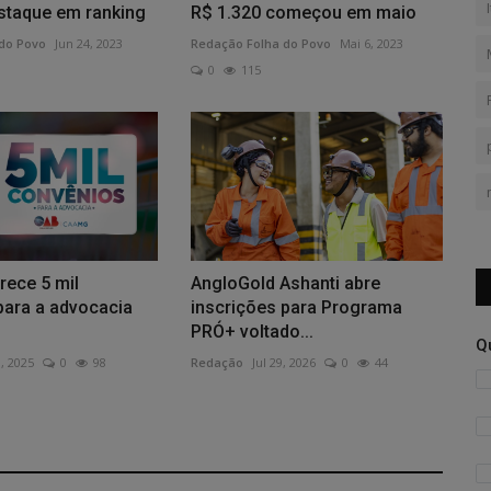
estaque em ranking
R$ 1.320 começou em maio
do Povo
Jun 24, 2023
Redação Folha do Povo
Mai 6, 2023
0
115
ece 5 mil
AngloGold Ashanti abre
para a advocacia
inscrições para Programa
PRÓ+ voltado...
Q
8, 2025
0
98
Redação
Jul 29, 2026
0
44