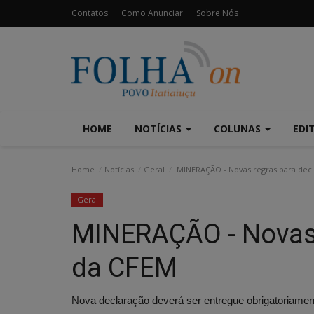
Contatos
Como Anunciar
Sobre Nós
HOME
NOTÍCIAS
COLUNAS
EDI
Home
Notícias
Geral
MINERAÇÃO - Novas regras para dec
Geral
MINERAÇÃO - Novas 
da CFEM
Nova declaração deverá ser entregue obrigatoriamen