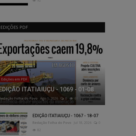
92
EDIÇÕES PDF
Edições em PDF
EDIÇÃO ITATIAIUÇU - 1069 - 01-08
Redação Folha do Povo
Ago 1, 2026
0
61
EDIÇÃO ITATIAIUÇU - 1067 - 18-07
Redação Folha do Povo
Jul 18, 2026
0
82