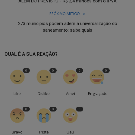
ALÉM DO PREVISTO - R$ 2,4 milhões com o IPVA
PRÓXIMO ARTIGO
273 municípios podem aderir à universalização do
saneamento; saiba quais
QUAL É A SUA REAÇÃO?
0
0
0
0
Like
Dislike
Amei
Engraçado
0
0
0
Bravo
Triste
Uau