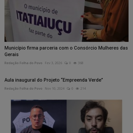
Município firma parceria com o Consórcio Mulheres das
Gerais
Redação Folha do Povo
Fev 3, 2026
0
368
Aula inaugural do Projeto “Empreenda Verde”
Redação Folha do Povo
Nov 10, 2024
0
214