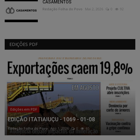
CASAMENTOS
Redação Folha do Povo
Mai 2, 2026
0
92
EDIÇÕES PDF
Edições em PDF
EDIÇÃO ITATIAIUÇU - 1069 - 01-08
Redação Folha do Povo
Ago 1, 2026
0
65