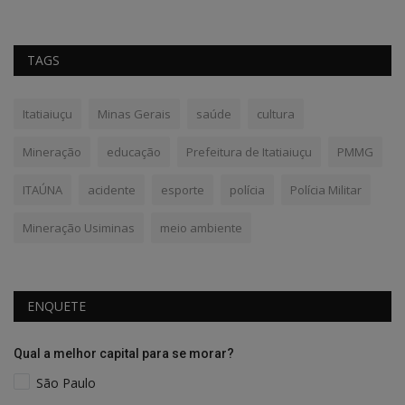
TAGS
Itatiaiuçu
Minas Gerais
saúde
cultura
Mineração
educação
Prefeitura de Itatiaiuçu
PMMG
ITAÚNA
acidente
esporte
polícia
Polícia Militar
Mineração Usiminas
meio ambiente
ENQUETE
Qual a melhor capital para se morar?
São Paulo