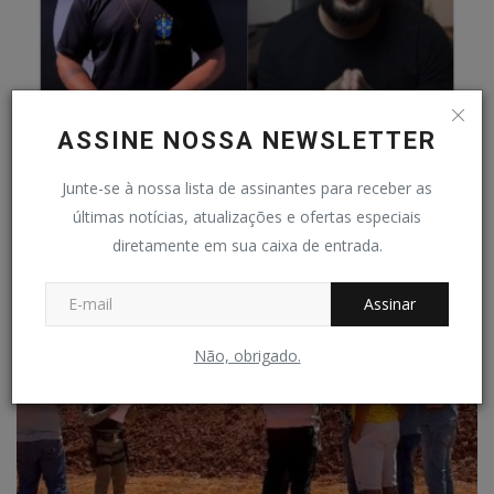
ASSINE NOSSA NEWSLETTER
Comentário em grupo de WhatsApp gera
Junte-se à nossa lista de assinantes para receber as
desentendimento entre...
últimas notícias, atualizações e ofertas especiais
Redação Folha do Povo
Jul 4, 2026
0
59
diretamente em sua caixa de entrada.
Assinar
Não, obrigado.