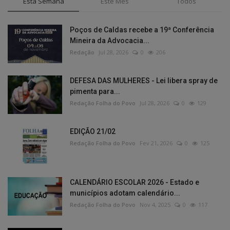
Esta Semana
Este Mês
Todos
Poços de Caldas recebe a 19ª Conferência
Mineira da Advocacia...
Redação
Jul 28, 2026
0
206
DEFESA DAS MULHERES - Lei libera spray de
pimenta para...
Redação Folha do Povo
Jul 28, 2026
0
129
EDIÇÃO 21/02
Redação Folha do Povo
Fev 21, 2026
0
125
CALENDÁRIO ESCOLAR 2026 - Estado e
municípios adotam calendário...
Redação Folha do Povo
Nov 4, 2025
0
117