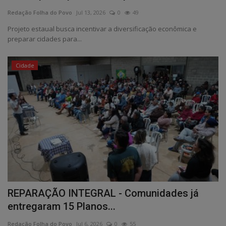
Redação Folha do Povo
Jul 13, 2026
0
49
Projeto estaual busca incentivar a diversificação econômica e
preparar cidades para...
Cidade
REPARAÇÃO INTEGRAL - Comunidades já
entregaram 15 Planos...
Redação Folha do Povo
Jul 6, 2026
0
55