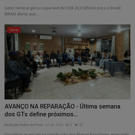
Setor mineral gerou superávit de US$ 20,3 bilhões para o Brasil;
IBRAM alerta que...
Geral
AVANÇO NA REPARAÇÃO - Última semana
dos GTs define próximos...
Redação Folha do Povo
Jul 28, 2026
0
42
Encontros avançam na construção dos Planos Populares, enquanto