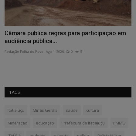
Câmara publica regras para participação em
A
audiência pública...
c
Redação Folha do Povo
Ago 1, 2026
0
51
Re
as
No
re
TAGS
Itatiaiuçu
Minas Gerais
saúde
cultura
Mineração
educação
Prefeitura de Itatiaiuçu
PMMG
ITAÚNA
acidente
esporte
polícia
Polícia Militar