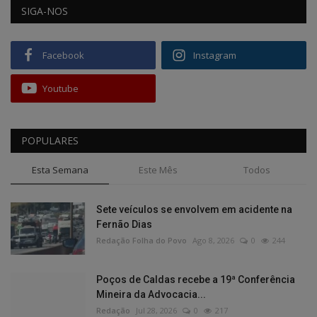
SIGA-NOS
Facebook
Instagram
Youtube
POPULARES
Esta Semana
Este Mês
Todos
Sete veículos se envolvem em acidente na
Fernão Dias
Redação Folha do Povo
Ago 8, 2026
0
244
Poços de Caldas recebe a 19ª Conferência
Mineira da Advocacia...
Redação
Jul 28, 2026
0
217