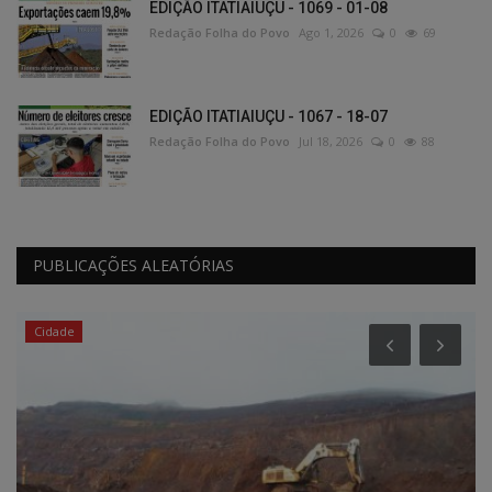
EDIÇÃO ITATIAIUÇU - 1069 - 01-08
Redação Folha do Povo
Ago 1, 2026
0
69
EDIÇÃO ITATIAIUÇU - 1067 - 18-07
Redação Folha do Povo
Jul 18, 2026
0
88
PUBLICAÇÕES ALEATÓRIAS
Cidade