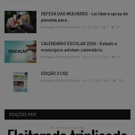
DEFESA DAS MULHERES - Lei libera spray de
pimenta para...
Redação Folha do Povo
Jul 28, 2026
0
131
CALENDÁRIO ESCOLAR 2026 - Estado e
municípios adotam calendário...
Redação Folha do Povo
Nov 4, 2025
0
121
EDIÇÃO 21/02
Redação Folha do Povo
Fev 21, 2026
0
118
EDIÇÕES PDF