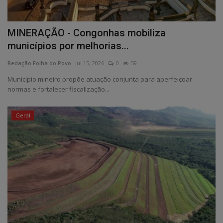
MINERAÇÃO - Congonhas mobiliza
municípios por melhorias...
Redação Folha do Povo
Jul 15, 2026
0
59
Município mineiro propõe atuação conjunta para aperfeiçoar
normas e fortalecer fiscalização...
Geral