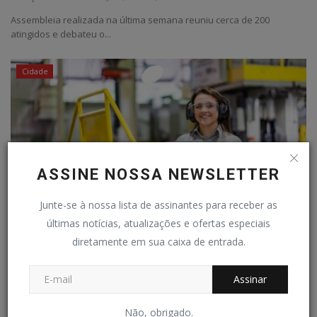
Assembleia realizada na última semana reuniu cerca de 200
atingidos e debateu o...
Cidade
ASSINE NOSSA NEWSLETTER
Junte-se à nossa lista de assinantes para receber as
últimas notícias, atualizações e ofertas especiais
diretamente em sua caixa de entrada.
INSCRIÇÕES ABERTAS - Usiminas oferece
programas de estágio...
Assinar
Redação Folha do Povo
Jul 4, 2026
0
97
Não, obrigado.