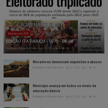
Edições em PDF
EDIÇÃO ITATIAIUÇU - 1070 - 08-08
Redação Folha do Povo
Ago 8, 2026
0
30
Moradores denunciam expulsões e abusos
Redação Folha do Povo
Ago 8, 2026
0
20
Município avança em todos os níveis da
educação básica
Redação Folha do Povo
Ago 8, 2026
0
20