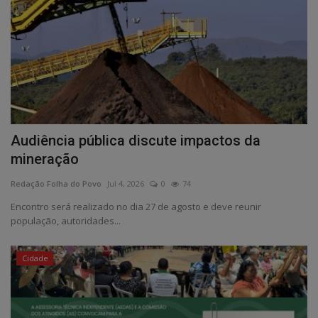
Audiência pública discute impactos da
mineração
Redação Folha do Povo
Jul 4, 2026
0
74
Encontro será realizado no dia 27 de agosto e deve reunir
população, autoridades...
Cidade