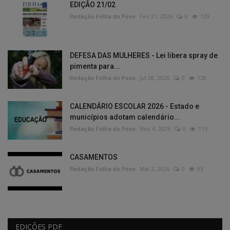
EDIÇÃO 21/02
Redação Folha do Povo
Fev 21, 2026
0
129
DEFESA DAS MULHERES - Lei libera spray de
pimenta para...
Redação Folha do Povo
Jul 28, 2026
0
128
CALENDÁRIO ESCOLAR 2026 - Estado e
municípios adotam calendário...
Redação Folha do Povo
Nov 4, 2025
0
115
CASAMENTOS
Redação Folha do Povo
Mai 2, 2026
0
93
EDIÇÕES PDF