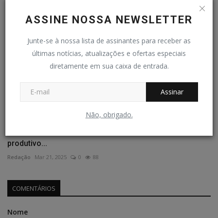
ASSINE NOSSA NEWSLETTER
Junte-se à nossa lista de assinantes para receber as
últimas notícias, atualizações e ofertas especiais
diretamente em sua caixa de entrada.
Assinar
Não, obrigado.
Imersão Indústria 2025: maior evento do setor
produtivo...
Redação
Mar 21, 2025
0
88
COMENTÁRIOS
Nome