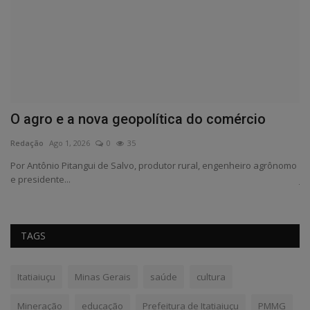
O agro e a nova geopolítica do comércio
P
Redação
Ago 1, 2026
0
35
Re
Por Antônio Pitangui de Salvo, produtor rural, engenheiro agrônomo
Fo
e presidente...
jo
TAGS
Itatiaiuçu
Minas Gerais
saúde
cultura
Mineração
educação
Prefeitura de Itatiaiuçu
PMMG