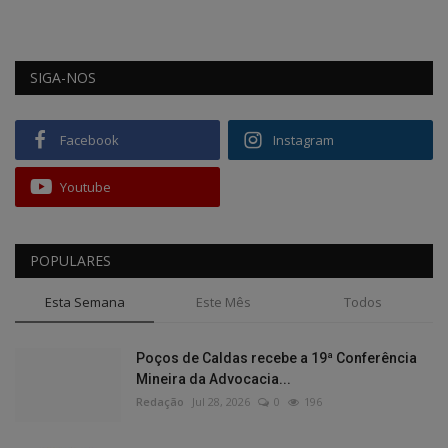
SIGA-NOS
Facebook
Instagram
Youtube
POPULARES
Esta Semana
Este Mês
Todos
Poços de Caldas recebe a 19ª Conferência
Mineira da Advocacia...
Redação
Jul 28, 2026
0
196