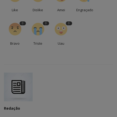
Like
Dislike
Amei
Engraçado
0
0
0
Bravo
Triste
Uau
Redação