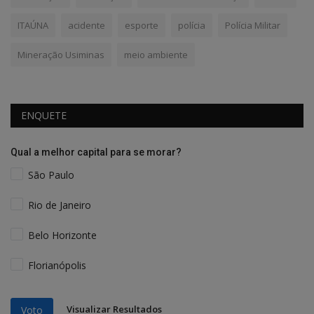
ITAÚNA
acidente
esporte
polícia
Polícia Militar
Mineração Usiminas
meio ambiente
ENQUETE
Qual a melhor capital para se morar?
São Paulo
Rio de Janeiro
Belo Horizonte
Florianópolis
Visualizar Resultados
Voto