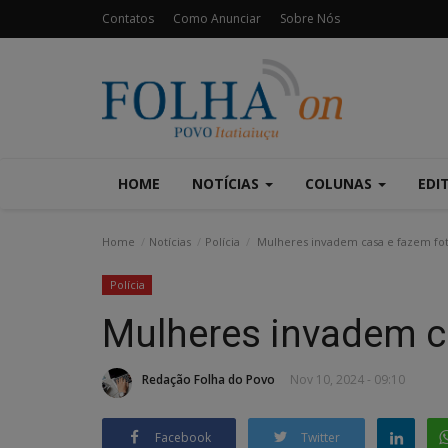
Contatos
Como Anunciar
Sobre Nós
HOME
NOTÍCIAS
COLUNAS
EDI
Home
Notícias
Polícia
Mulheres invadem casa e fazem fo
Polícia
Mulheres invadem c
Redação Folha do Povo
Nov 10, 2024 - 09:10
Facebook
Twitter