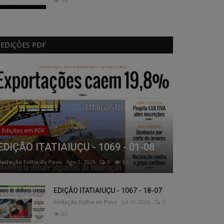
94
EDIÇÕES PDF
Edições em PDF
EDIÇÃO ITATIAIUÇU - 1069 - 01-08
Redação Folha do Povo
Ago 1, 2026
0
61
EDIÇÃO ITATIAIUÇU - 1067 - 18-07
Redação Folha do Povo
Jul 18, 2026
0
82