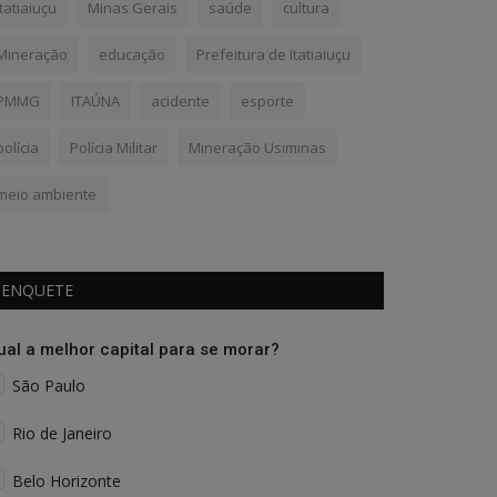
Itatiaiuçu
Minas Gerais
saúde
cultura
Mineração
educação
Prefeitura de Itatiaiuçu
PMMG
ITAÚNA
acidente
esporte
polícia
Polícia Militar
Mineração Usiminas
meio ambiente
ENQUETE
ual a melhor capital para se morar?
São Paulo
Rio de Janeiro
Belo Horizonte