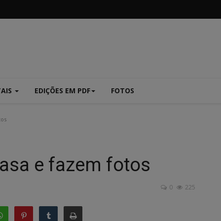
TAIS
EDIÇÕES EM PDF
FOTOS
tos
asa e fazem fotos
0
225