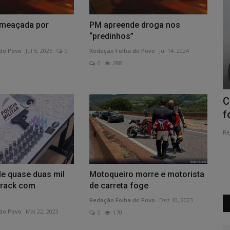
 ameaçada por
PM apreende droga nos
“predinhos”
do Povo
Jul 5, 2025
0
Redação Folha do Povo
Jul 14, 2024
0
288
O agro e a nova geopolítica do
C
comércio
f
Redação
Ago 1, 2026
0
33
Re
Por Antônio Pitangui de Salvo, produtor rural, engenheiro
agrônomo e presidente...
e quase duas mil
Motoqueiro morre e motorista
crack com
de carreta foge
Redação Folha do Povo
Dez 10, 2023
do Povo
Mai 22, 2023
0
170