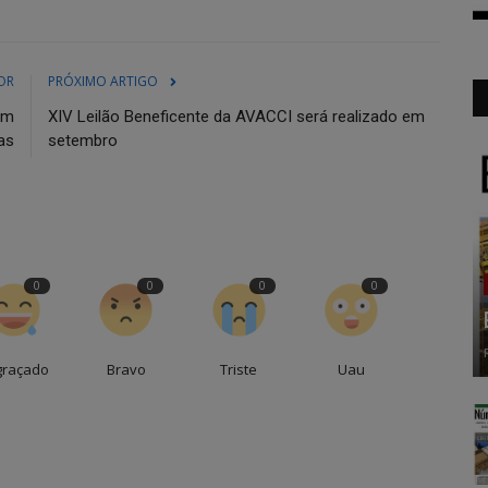
OR
PRÓXIMO ARTIGO
om
XIV Leilão Beneficente da AVACCI será realizado em
as
setembro
0
0
0
0
graçado
Bravo
Triste
Uau