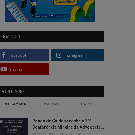
SIGA-NOS
Facebook
Instagram
Youtube
POPULARES
Esta Semana
Este Mês
Todos
Poços de Caldas recebe a 19ª
Conferência Mineira da Advocacia...
Redação
Jul 28, 2026
0
163