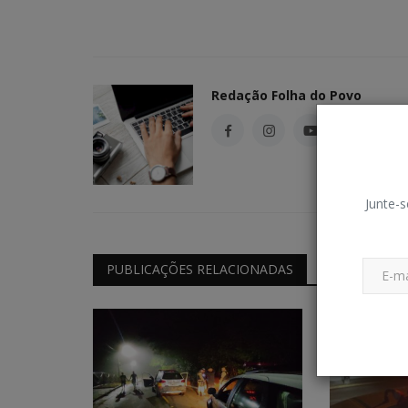
Redação Folha do Povo
Junte-s
PUBLICAÇÕES RELACIONADAS
Holofote