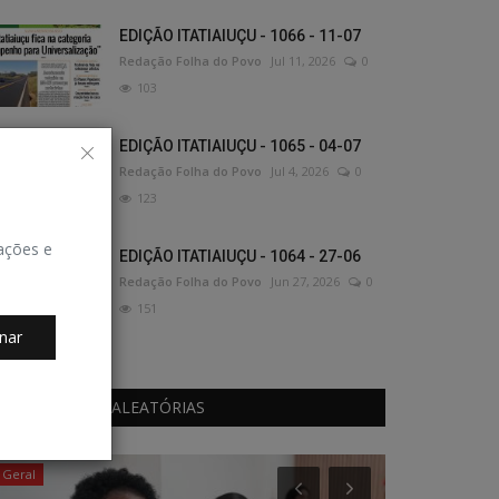
EDIÇÃO ITATIAIUÇU - 1066 - 11-07
Redação Folha do Povo
Jul 11, 2026
0
103
EDIÇÃO ITATIAIUÇU - 1065 - 04-07
Redação Folha do Povo
Jul 4, 2026
0
123
zações e
EDIÇÃO ITATIAIUÇU - 1064 - 27-06
Redação Folha do Povo
Jun 27, 2026
0
151
nar
PUBLICAÇÕES ALEATÓRIAS
Geral
Esportes