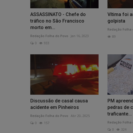
ASSASSINATO - Chefe do
Vítima foi
tráfico no São Francisco
golpista
morto em...
Redação Folha 
Redação Folha do Povo
Jan 16, 2023
89
0
933
Coluna Social - Holofote
Redação Folha do Povo
Jun 27, 2026
0
117
Discussão de casal causa
PM apreend
acidente em Pinheiros
pedras de 
traficante...
Redação Folha do Povo
Abr 20, 2025
Redação Folha 
0
157
0
324