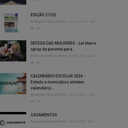
EDIÇÃO 21/02
Redação Folha do Povo
Fev 21, 2026
0
129
DEFESA DAS MULHERES - Lei libera
spray de pimenta para...
Redação Folha do Povo
Jul 28, 2026
0
129
CALENDÁRIO ESCOLAR 2026 -
Estado e municípios adotam
calendário...
Redação Folha do Povo
Nov 4, 2025
0
113
CASAMENTOS
Redação Folha do Povo
Mai 9, 2026
0