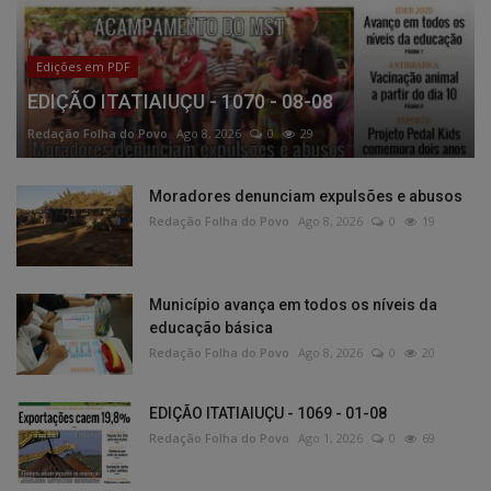
Edições em PDF
EDIÇÃO ITATIAIUÇU - 1070 - 08-08
Redação Folha do Povo
Ago 8, 2026
0
29
Moradores denunciam expulsões e abusos
Redação Folha do Povo
Ago 8, 2026
0
19
Município avança em todos os níveis da
educação básica
Redação Folha do Povo
Ago 8, 2026
0
20
EDIÇÃO ITATIAIUÇU - 1069 - 01-08
Redação Folha do Povo
Ago 1, 2026
0
69