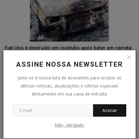
Fiat Uno é destruído em incêndio após bater em carreta
Redação Folha do Povo
Out 19, 2024
0
347
ASSINE NOSSA NEWSLETTER
COMENTÁRIOS
Junte-se à nossa lista de assinantes para receber as
últimas notícias, atualizações e ofertas especiais
Nome
diretamente em sua caixa de entrada.
Assinar
E-mail
Não, obrigado.