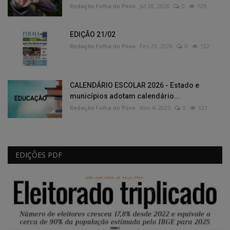
Redação Folha do Povo
Jul 28, 2026
0
129
EDIÇÃO 21/02
Redação Folha do Povo
Fev 21, 2026
0
122
CALENDÁRIO ESCOLAR 2026 - Estado e
municípios adotam calendário...
Redação Folha do Povo
Nov 4, 2025
0
121
EDIÇÕES PDF