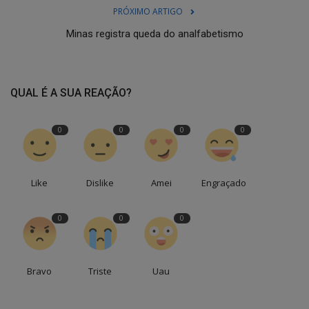
PRÓXIMO ARTIGO
Minas registra queda do analfabetismo
QUAL É A SUA REAÇÃO?
0
0
0
0
Like
Dislike
Amei
Engraçado
0
0
0
Bravo
Triste
Uau