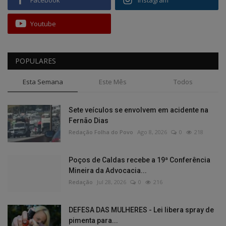
Youtube
POPULARES
Esta Semana
Este Mês
Todos
Sete veículos se envolvem em acidente na
Fernão Dias
Redação Folha do Povo
Ago 8, 2026
0
218
Poços de Caldas recebe a 19ª Conferência
Mineira da Advocacia...
Redação
Jul 28, 2026
0
216
DEFESA DAS MULHERES - Lei libera spray de
pimenta para...