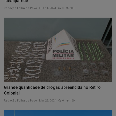
“desaparece”
Redação Folha do Povo
Out 11, 2024
0
189
Grande quantidade de drogas apreendida no Retiro
Colonial
Redação Folha do Povo
Mar 23, 2024
0
169