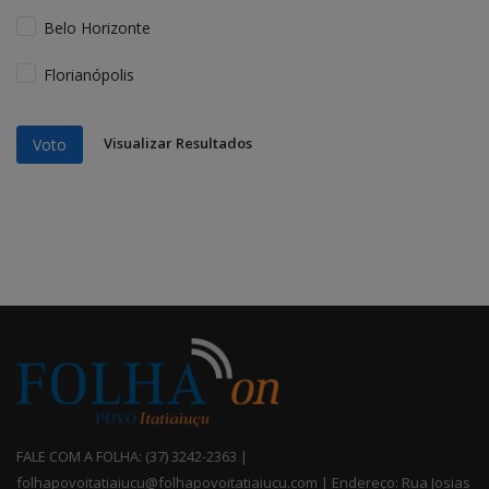
Belo Horizonte
Florianópolis
Visualizar Resultados
Voto
FALE COM A FOLHA: (37) 3242-2363 |
folhapovoitatiaiucu@folhapovoitatiaiucu.com | Endereço: Rua Josias