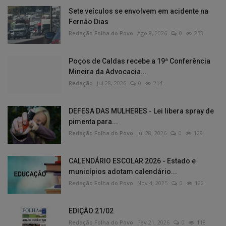
Sete veículos se envolvem em acidente na
Fernão Dias
Redação Folha do Povo
Ago 8, 2026
0
253
Poços de Caldas recebe a 19ª Conferência
Mineira da Advocacia...
Redação
Jul 28, 2026
0
214
DEFESA DAS MULHERES - Lei libera spray de
pimenta para...
Redação Folha do Povo
Jul 28, 2026
0
129
CALENDÁRIO ESCOLAR 2026 - Estado e
municípios adotam calendário...
Redação Folha do Povo
Nov 4, 2025
0
122
EDIÇÃO 21/02
Redação Folha do Povo
Fev 21, 2026
0
118