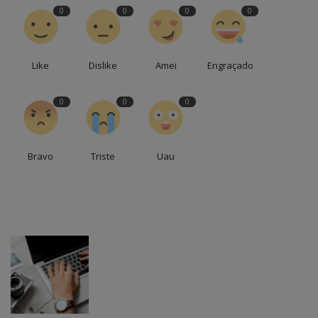
0
0
0
0
Like
Dislike
Amei
Engraçado
0
0
0
Bravo
Triste
Uau