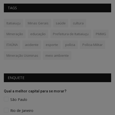
TAGS
Itatiaiuçu
Minas Gerais
saúde
cultura
Mineração
educação
Prefeitura de Itatiaiuçu
PMMG
ITAÚNA
acidente
esporte
polícia
Polícia Militar
Mineração Usiminas
meio ambiente
ENQUETE
Qual a melhor capital para se morar?
São Paulo
Rio de Janeiro