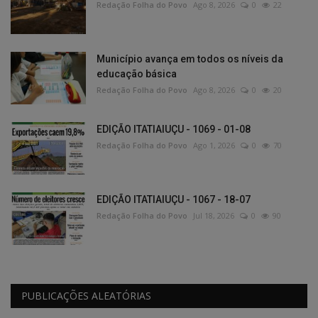
Redação Folha do Povo
Ago 8, 2026
0
22
Município avança em todos os níveis da
educação básica
Redação Folha do Povo
Ago 8, 2026
0
20
EDIÇÃO ITATIAIUÇU - 1069 - 01-08
Redação Folha do Povo
Ago 1, 2026
0
70
EDIÇÃO ITATIAIUÇU - 1067 - 18-07
Redação Folha do Povo
Jul 18, 2026
0
90
PUBLICAÇÕES ALEATÓRIAS