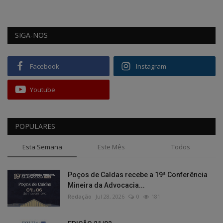
SIGA-NOS
Facebook
Instagram
Youtube
POPULARES
Esta Semana
Este Mês
Todos
Poços de Caldas recebe a 19ª Conferência
Mineira da Advocacia...
Redação
Jul 28, 2026
0
181