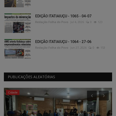
EDIÇÃO ITATIAIUÇU - 1065 - 04-07
Redação Folha do Povo
Jul 4, 2026
0
123
EDIÇÃO ITATIAIUÇU - 1064 - 27-06
Redação Folha do Povo
Jun 27, 2026
0
153
PUBLICAÇÕES ALEATÓRIAS
Cidade