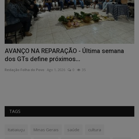
AVANÇO NA REPARAÇÃO - Última semana
P
dos GTs define próximos...
a
Redação Folha do Povo
Ago 1, 2026
0
35
Re
Fo
po
TAGS
Itatiaiuçu
Minas Gerais
saúde
cultura