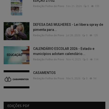
EDIÇÃO 21/02
Redação Folha do Povo
Fev 21, 2026
0
133
DEFESA DAS MULHERES - Lei libera spray de
pimenta para...
Redação Folha do Povo
Jul 28, 2026
0
129
CALENDÁRIO ESCOLAR 2026 - Estado e
municípios adotam calendário...
Redação Folha do Povo
Nov 4, 2025
0
114
CASAMENTOS
Redação Folha do Povo
Mai 9, 2026
0
94
EDIÇÕES PDF