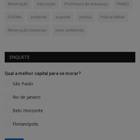
Mineração
educação
Prefeitura de Itatiaiuçu
PMMG
ITAÚNA
acidente
esporte
polícia
Polícia Militar
Mineração Usiminas
meio ambiente
ENQUETE
Qual a melhor capital para se morar?
São Paulo
Rio de Janeiro
Belo Horizonte
Florianópolis