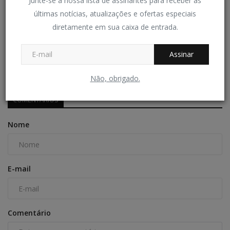
Junte-se à nossa lista de assinantes para receber as
últimas notícias, atualizações e ofertas especiais
diretamente em sua caixa de entrada.
CULTURA E GASTRONOMIA - Festival Igarapé Sabor na
próxima...
Assinar
Redação Folha do Povo
Jul 1, 2026
0
109
Não, obrigado.
COMENTÁRIOS
Nome
E-mail
Comentário