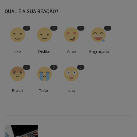
QUAL É A SUA REAÇÃO?
0
0
0
0
Like
Dislike
Amei
Engraçado
0
0
0
Bravo
Triste
Uau