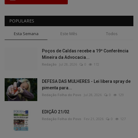
POPULARES
Esta Semana
Este Mês
Todos
Poços de Caldas recebe a 19ª Conferência
Mineira da Advocacia...
Redação
Jul 28, 2026
0
172
DEFESA DAS MULHERES - Lei libera spray de
pimenta para...
Redação Folha do Povo
Jul 28, 2026
0
129
EDIÇÃO 21/02
Redação Folha do Povo
Fev 21, 2026
0
127