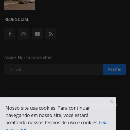
REDE SOCIAL
Assine Nossa Newsletter
Assinar
Copyright © 2025 Folha Povo Itatiaiuçu - Todos os Direitos
Nosso site usa cookies. Para continuar
Reservados.
navegando em nosso site, você estará
Termos & Condições
Política de Privacidade
aceitando nossos termos de uso e cookies
Leia
mais aqui...