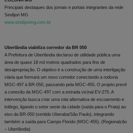
Principais destaques dos jornais e portais integrantes da rede
Edições em PDF
Sindijori MG
www.sindijorimg.com.br
Fotos
Uberlândia viabiliza corredor da BR 050
A Prefeitura de Uberlândia declarou de utilidade pública uma
área de quase 18 mil metros quadrados para fins de
desapropriação. O objetivo é a construção de uma interligação
viária que formará um novo corredor conectando a rodovia
MGC-497 à BR-050, passando pela MGC-455. O projeto prevê
a conexão da MGC-497 com a estrada vicinal EV-275. A
intervenção busca criar uma rota alternativa de escoamento e
tráfego, ligando o setor oeste da cidade (saída para o Prata) ao
eixo da BR-050 (sentido Uberaba/São Paulo), integrando
também a saída para Campo Florido (MGC-455). (Regionalzão
– Uberlândia)