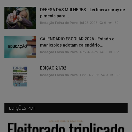
DEFESA DAS MULHERES - Lei libera spray de
pimenta para...
Redação Folha do Povo
Jul 28, 2026
0
130
CALENDÁRIO ESCOLAR 2026 - Estado e
municípios adotam calendário...
Redação Folha do Povo
Nov 4, 2025
0
122
EDIÇÃO 21/02
Redação Folha do Povo
Fev 21, 2026
0
122
EDIÇÕES PDF