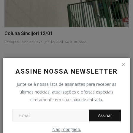
Coluna Sindijori 12/01
Redação Folha do Povo
Jan 12, 2024
0
5642
ASSINE NOSSA NEWSLETTER
Junte-se à nossa lista de assinantes para receber as
últimas notícias, atualizações e ofertas especiais
diretamente em sua caixa de entrada.
Assinar
Não, obrigado.
Cava da Vale provoca alagamentos