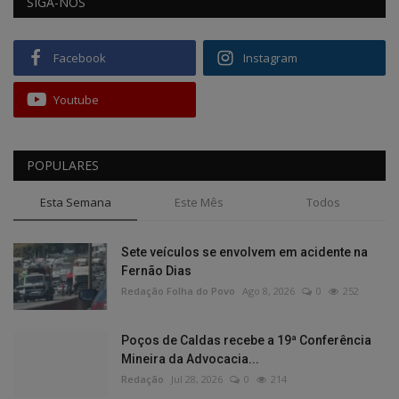
SIGA-NOS
Facebook
Instagram
Youtube
POPULARES
Esta Semana
Este Mês
Todos
Sete veículos se envolvem em acidente na
Fernão Dias
Redação Folha do Povo
Ago 8, 2026
0
252
Poços de Caldas recebe a 19ª Conferência
Mineira da Advocacia...
Redação
Jul 28, 2026
0
214