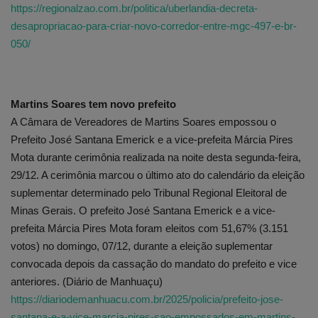
https://regionalzao.com.br/politica/uberlandia-decreta-
desapropriacao-para-criar-novo-corredor-entre-mgc-497-e-br-
050/
Martins Soares tem novo prefeito
A Câmara de Vereadores de Martins Soares empossou o
Prefeito José Santana Emerick e a vice-prefeita Márcia Pires
Mota durante cerimônia realizada na noite desta segunda-feira,
29/12. A cerimônia marcou o último ato do calendário da eleição
suplementar determinado pelo Tribunal Regional Eleitoral de
Minas Gerais. O prefeito José Santana Emerick e a vice-
prefeita Márcia Pires Mota foram eleitos com 51,67% (3.151
votos) no domingo, 07/12, durante a eleição suplementar
convocada depois da cassação do mandato do prefeito e vice
anteriores. (Diário de Manhuaçu)
https://diariodemanhuacu.com.br/2025/policia/prefeito-jose-
santana-e-a-vice-marcia-pires-sao-empossados-em-martins-