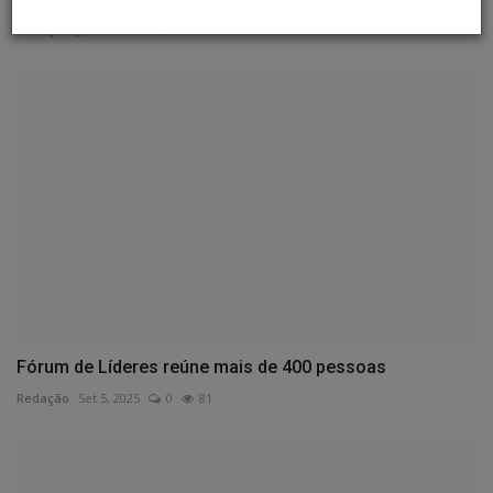
Redação
Jan 26, 2026
0
167
Fórum de Líderes reúne mais de 400 pessoas
Redação
Set 5, 2025
0
81