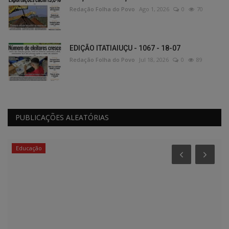
Redação Folha do Povo
Ago 1, 2026
0
70
EDIÇÃO ITATIAIUÇU - 1067 - 18-07
Redação Folha do Povo
Jul 18, 2026
0
89
PUBLICAÇÕES ALEATÓRIAS
Educação