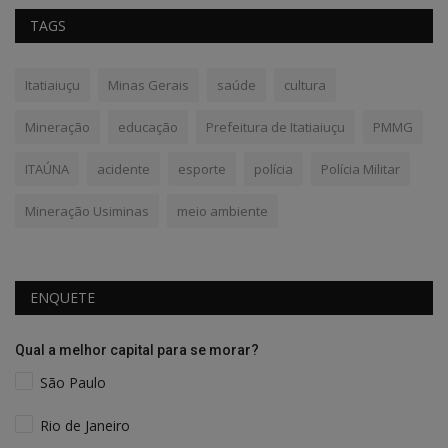
TAGS
Itatiaiuçu
Minas Gerais
saúde
cultura
Mineração
educação
Prefeitura de Itatiaiuçu
PMMG
ITAÚNA
acidente
esporte
polícia
Polícia Militar
Mineração Usiminas
meio ambiente
ENQUETE
Qual a melhor capital para se morar?
São Paulo
Rio de Janeiro