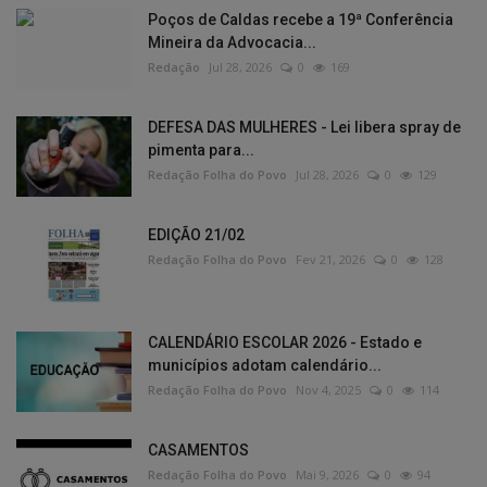
Poços de Caldas recebe a 19ª Conferência
Mineira da Advocacia...
Redação
Jul 28, 2026
0
169
DEFESA DAS MULHERES - Lei libera spray de
pimenta para...
Redação Folha do Povo
Jul 28, 2026
0
129
EDIÇÃO 21/02
Redação Folha do Povo
Fev 21, 2026
0
128
CALENDÁRIO ESCOLAR 2026 - Estado e
municípios adotam calendário...
Redação Folha do Povo
Nov 4, 2025
0
114
CASAMENTOS
Redação Folha do Povo
Mai 9, 2026
0
94