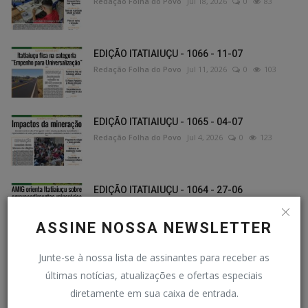
Redação Folha do Povo
Jul 18, 2026
0
83
EDIÇÃO ITATIAIUÇU - 1066 - 11-07
Redação Folha do Povo
Jul 11, 2026
0
103
EDIÇÃO ITATIAIUÇU - 1065 - 04-07
Redação Folha do Povo
Jul 4, 2026
0
123
EDIÇÃO ITATIAIUÇU - 1064 - 27-06
Redação Folha do Povo
Jun 27, 2026
0
152
ASSINE NOSSA NEWSLETTER
Junte-se à nossa lista de assinantes para receber as
últimas notícias, atualizações e ofertas especiais
PUBLICAÇÕES ALEATÓRIAS
diretamente em sua caixa de entrada.