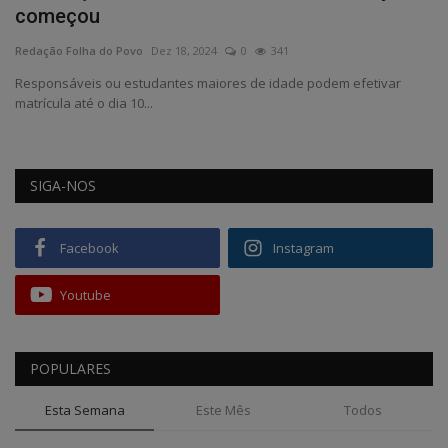
começou
Edições em PDF
Redação Folha do Povo
Dez 18, 2024
0
341
Responsáveis ou estudantes maiores de idade podem efetivar
Fotos
matrícula até o dia 10...
SIGA-NOS
Facebook
Instagram
Youtube
POPULARES
Esta Semana
Este Mês
Todos