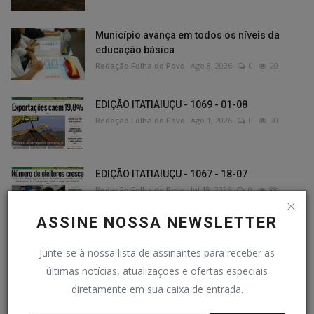
Município avança em todos os níveis da
educação básica
Redação Folha do Povo
Ago 8, 2026
0
20
EDIÇÃO ITATIAIUÇU - 1069 - 01-08
Redação Folha do Povo
Ago 1, 2026
0
70
EDIÇÃO ITATIAIUÇU - 1067 - 18-07
Redação Folha do Povo
Jul 18, 2026
0
88
ASSINE NOSSA NEWSLETTER
Junte-se à nossa lista de assinantes para receber as
PUBLICAÇÕES ALEATÓRIAS
últimas notícias, atualizações e ofertas especiais
diretamente em sua caixa de entrada.
Geral