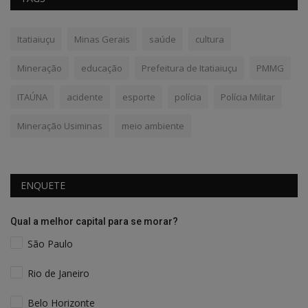
Itatiaiuçu
Minas Gerais
saúde
cultura
Mineração
educação
Prefeitura de Itatiaiuçu
PMMG
ITAÚNA
acidente
esporte
polícia
Polícia Militar
Mineração Usiminas
meio ambiente
ENQUETE
Qual a melhor capital para se morar?
São Paulo
Rio de Janeiro
Belo Horizonte