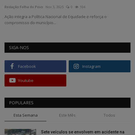
Redação Folha do Povo
Nov 3, 2025
0
104
Edições em PDF
Ação integra a Política Nacional de Equidade e reforça o
compromisso do município...
Fotos
SIGA-NOS
Facebook
Instagram
Youtube
POPULARES
Esta Semana
Este Mês
Todos
Sete veículos se envolvem em acidente na