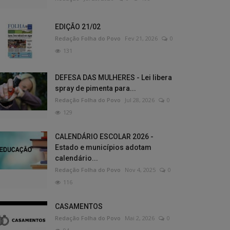
EDIÇÃO 21/02
Redação Folha do Povo
Fev 21, 2026
0
131
DEFESA DAS MULHERES - Lei libera
spray de pimenta para...
Redação Folha do Povo
Jul 28, 2026
0
129
CALENDÁRIO ESCOLAR 2026 -
Estado e municípios adotam
calendário...
Redação Folha do Povo
Nov 4, 2025
0
116
CASAMENTOS
Redação Folha do Povo
Mai 2, 2026
0