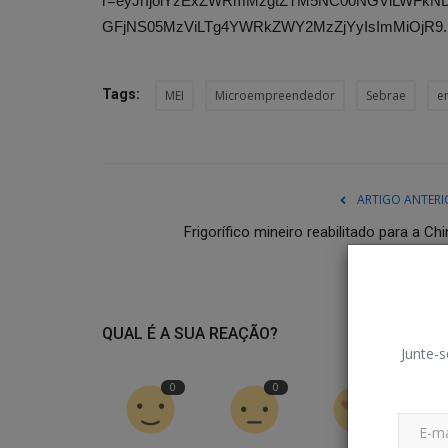
r=eyJrIjoiYzExZWRmMzgtZTM5NC00NGVlLWFkND
GFjNS05MzViLTg4YWRkZWY2MzZjYyIsImMiOjR9.
Tags:
MEI
Microempreendedor
Sebrae
e
ARTIGO ANTERI
Frigorífico mineiro reabilitado para a Ch
QUAL É A SUA REAÇÃO?
Junte-s
0
0
0
Falecimentos