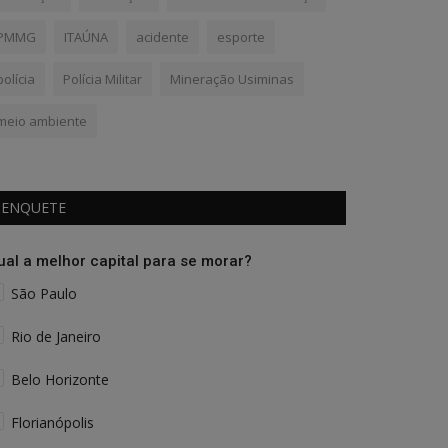
PMMG
ITAÚNA
acidente
esporte
polícia
Polícia Militar
Mineração Usiminas
meio ambiente
ENQUETE
ual a melhor capital para se morar?
São Paulo
Rio de Janeiro
Belo Horizonte
Florianópolis