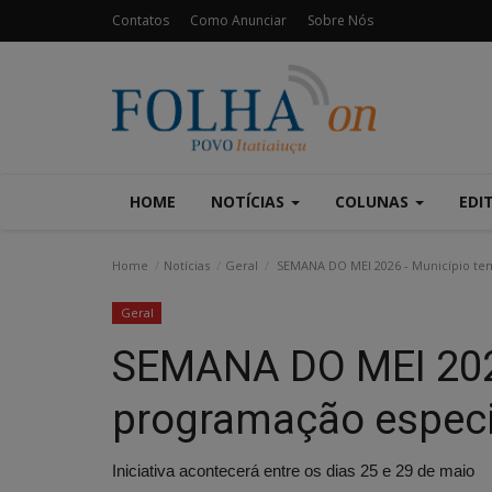
Contatos
Como Anunciar
Sobre Nós
HOME
NOTÍCIAS
COLUNAS
EDI
Home
Notícias
Geral
SEMANA DO MEI 2026 - Município tem
Geral
SEMANA DO MEI 202
programação especi
Iniciativa acontecerá entre os dias 25 e 29 de maio