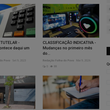
TUTELAR -
CLASSIFICAÇÃO INDICATIVA -
ontece daqui um
Mudanças no primeiro mês
do...
do Povo
Set 9, 2023
Redação Folha do Povo
Mai 9, 2026
Q
0
88