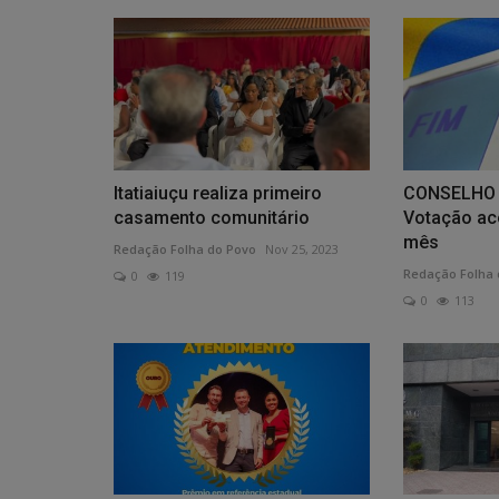
Itatiaiuçu realiza primeiro
CONSELHO 
casamento comunitário
Votação ac
mês
Redação Folha do Povo
Nov 25, 2023
Redação Folha 
0
119
0
113