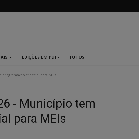
TAIS
EDIÇÕES EM PDF
FOTOS
 programação especial para MEIs
6 - Município tem
al para MEIs