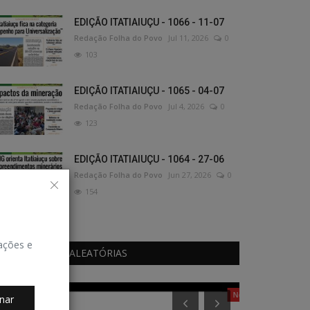
EDIÇÃO ITATIAIUÇU - 1066 - 11-07
Redação Folha do Povo
Jul 11, 2026
0
103
EDIÇÃO ITATIAIUÇU - 1065 - 04-07
Redação Folha do Povo
Jul 4, 2026
0
123
EDIÇÃO ITATIAIUÇU - 1064 - 27-06
Redação Folha do Povo
Jun 27, 2026
0
154
zações e
PUBLICAÇÕES ALEATÓRIAS
Notícias
Gastronomia
nar