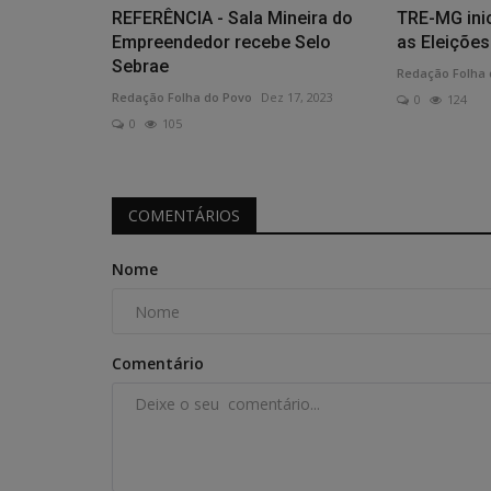
REFERÊNCIA - Sala Mineira do
TRE-MG ini
Empreendedor recebe Selo
as Eleições
Sebrae
Redação Folha 
Redação Folha do Povo
Dez 17, 2023
0
124
0
105
COMENTÁRIOS
Nome
Comentário