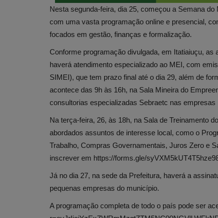
Nesta segunda-feira, dia 25, começou a Semana do M
com uma vasta programação online e presencial, com
focados em gestão, finanças e formalização.
Conforme programação divulgada, em Itatiaiuçu, as 
haverá atendimento especializado ao MEI, com emi
SIMEI), que tem prazo final até o dia 29, além de for
acontece das 9h às 16h, na Sala Mineira do Empree
consultorias especializadas Sebraetc nas empresas 
Na terça-feira, 26, às 18h, na Sala de Treinamento 
abordados assuntos de interesse local, como o Prog
Trabalho, Compras Governamentais, Juros Zero e Sal
inscrever em https://forms.gle/syVXM5kUT4T5hze98
Já no dia 27, na sede da Prefeitura, haverá a assi
pequenas empresas do município.
A programação completa de todo o país pode ser ac