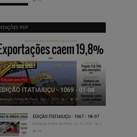
94
EDIÇÕES PDF
Edições em PDF
EDIÇÃO ITATIAIUÇU - 1069 - 01-08
Redação Folha do Povo
Ago 1, 2026
0
64
EDIÇÃO ITATIAIUÇU - 1067 - 18-07
Redação Folha do Povo
Jul 18, 2026
0
84