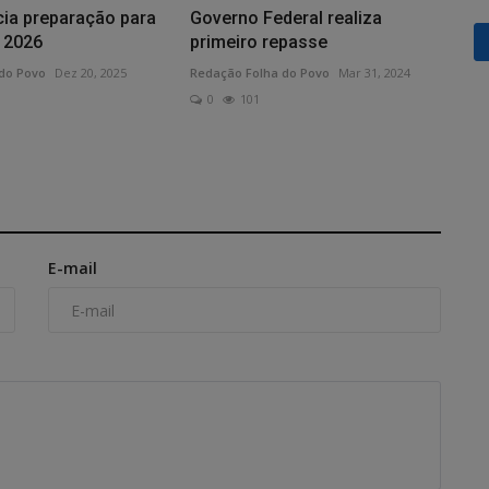
cia preparação para
Governo Federal realiza
 2026
primeiro repasse
do Povo
Dez 20, 2025
Redação Folha do Povo
Mar 31, 2024
0
101
E-mail