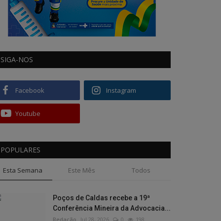
SIGA-NOS
Facebook
Instagram
Youtube
POPULARES
Esta Semana
Este Mês
Todos
Poços de Caldas recebe a 19ª
Conferência Mineira da Advocacia...
Redação
Jul 28, 2026
0
198