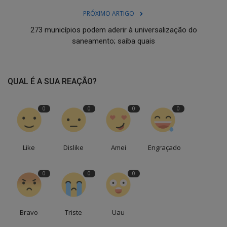
PRÓXIMO ARTIGO
273 municípios podem aderir à universalização do
saneamento; saiba quais
QUAL É A SUA REAÇÃO?
0
0
0
0
Like
Dislike
Amei
Engraçado
0
0
0
Bravo
Triste
Uau