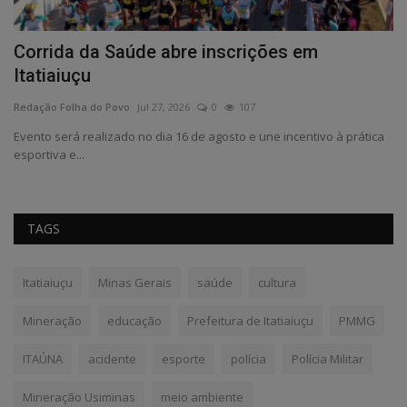
s
Corrida da Saúde abre inscrições em
E
Itatiaiuçu
f
Redação Folha do Povo
Jul 27, 2026
0
107
Re
as
Evento será realizado no dia 16 de agosto e une incentivo à prática
No
esportiva e...
de
TAGS
Itatiaiuçu
Minas Gerais
saúde
cultura
Mineração
educação
Prefeitura de Itatiaiuçu
PMMG
ITAÚNA
acidente
esporte
polícia
Polícia Militar
Mineração Usiminas
meio ambiente