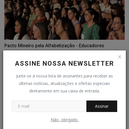
Pacto Mineiro pela Alfabetização - Educadores
participam...
Redação Folha do Povo
Fev 7, 2026
0
320
ASSINE NOSSA NEWSLETTER
Junte-se à nossa lista de assinantes para receber as
COMENTÁRIOS
últimas notícias, atualizações e ofertas especiais
diretamente em sua caixa de entrada.
Nome
Assinar
E-mail
Não, obrigado.