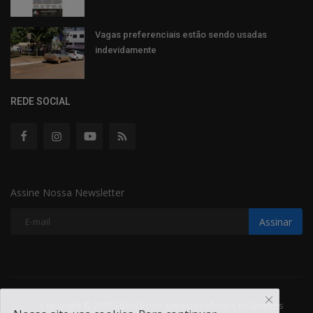
Vagas preferenciais estão sendo usadas
indevidamente
REDE SOCIAL
Assine Nossa Newsletter
Assinar
Copyright © 2025 Folha Povo Itatiaiuçu - Todos os Direitos