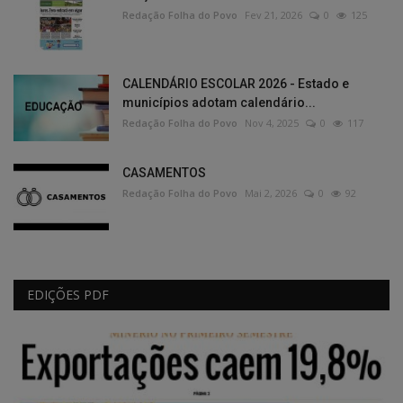
Redação Folha do Povo
Fev 21, 2026
0
125
CALENDÁRIO ESCOLAR 2026 - Estado e
municípios adotam calendário...
Redação Folha do Povo
Nov 4, 2025
0
117
CASAMENTOS
Redação Folha do Povo
Mai 2, 2026
0
92
EDIÇÕES PDF