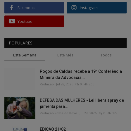
Facebook
Instagram
Youtube
POPULARES
Esta Semana
Este Mês
Todos
Poços de Caldas recebe a 19ª Conferência
Mineira da Advocacia...
Redação
Jul 28, 2026
0
206
DEFESA DAS MULHERES - Lei libera spray de
pimenta para...
Redação Folha do Povo
Jul 28, 2026
0
129
EDIÇÃO 21/02