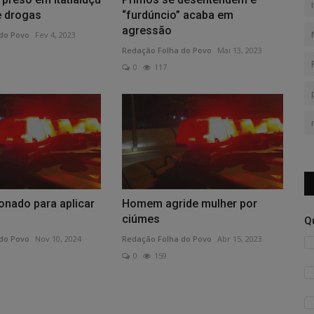
 drogas
“furdúncio” acaba em
agressão
do Povo
Fev 4, 2023
Redação Folha do Povo
Mai 13, 2023
0
117
onado para aplicar
Homem agride mulher por
ciúmes
Q
do Povo
Nov 10, 2024
Redação Folha do Povo
Abr 15, 2023
0
159