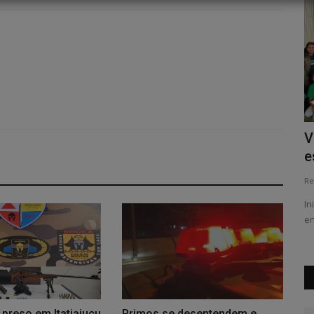
a 30/09
Inscrições abertas para nova edição do
V
Histórias da Mineração
e
Redação Folha do Povo
Jul 21, 2026
0
71
Re
Programa promovido pelo Instituto Usiminas será
In
realizado no dia 1º de agosto e...
en
 preso em Itatiaiuçu
Primos se desentendem e