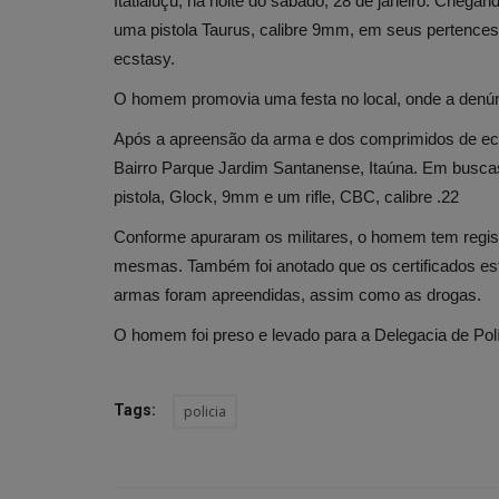
Itatiaiuçu, na noite do sábado, 28 de janeiro. Chega
uma pistola Taurus, calibre 9mm, em seus pertence
ecstasy.
O homem promovia uma festa no local, onde a denúnc
Após a apreensão da arma e dos comprimidos de ecst
Bairro Parque Jardim Santanense, Itaúna. Em busca
pistola, Glock, 9mm e um rifle, CBC, calibre .22
Conforme apuraram os militares, o homem tem regis
mesmas. Também foi anotado que os certificados es
armas foram apreendidas, assim como as drogas.
O homem foi preso e levado para a Delegacia de Políc
Tags:
policia