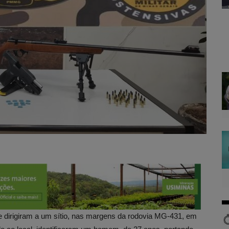
se dirigiram a um sítio, nas margens da rodovia MG-431, em