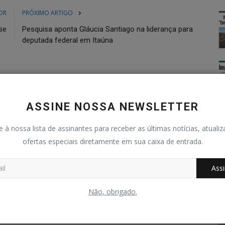
OR
PRÓXIMO ARTIGO
se
Pesquisa aponta Gláucia Santiago na liderança para
deputada federal em Itaúna
ASSINE NOSSA NEWSLETTER
0
0
0
0
e à nossa lista de assinantes para receber as últimas notícias, atuali
ofertas especiais diretamente em sua caixa de entrada.
graçado
Bravo
Triste
Uau
Assi
Não, obrigado.
TV e Cultura