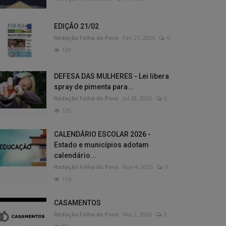
EDIÇÃO 21/02
Redação Folha do Povo
Fev 21, 2026
0
129
DEFESA DAS MULHERES - Lei libera
spray de pimenta para...
Redação Folha do Povo
Jul 28, 2026
0
129
CALENDÁRIO ESCOLAR 2026 -
Estado e municípios adotam
calendário...
Redação Folha do Povo
Nov 4, 2025
0
116
CASAMENTOS
Redação Folha do Povo
Mai 2, 2026
0