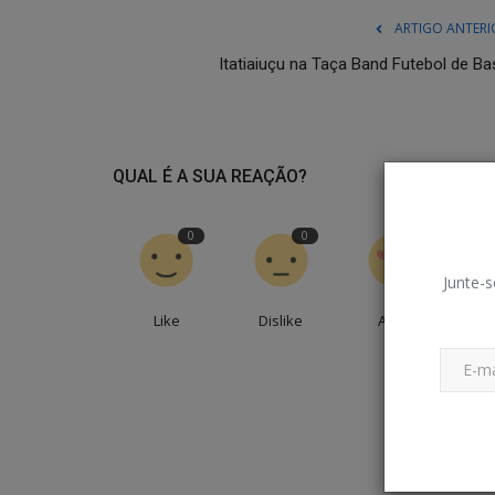
ARTIGO ANTERI
Itatiaiuçu na Taça Band Futebol de Ba
QUAL É A SUA REAÇÃO?
0
0
0
Junte-s
Like
Dislike
Amei
En
Gastronomia