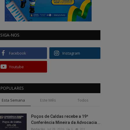
SIGA-NOS
Facebook
Instagram
Youtube
POPULARES
Esta Semana
Este Mês
Todos
Poços de Caldas recebe a 19ª
Conferência Mineira da Advocacia...
Redação
Jul 28, 2026
0
201