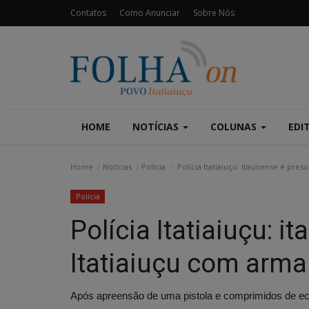
Contatos
Como Anunciar
Sobre Nós
HOME
NOTÍCIAS
COLUNAS
EDI
Home
Notícias
Polícia
Polícia Itatiaiuçu: itaunense é pre
Polícia
Polícia Itatiaiuçu: 
Itatiaiuçu com arma
Após apreensão de uma pistola e comprimidos de ec