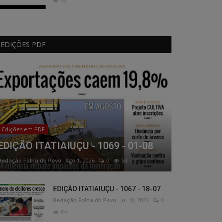
93
EDIÇÕES PDF
Edições em PDF
EDIÇÃO ITATIAIUÇU - 1069 - 01-08
Redação Folha do Povo
Ago 1, 2026
0
64
EDIÇÃO ITATIAIUÇU - 1067 - 18-07
Redação Folha do Povo
Jul 18, 2026
0
84