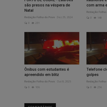
são presos na véspera de
com arma e
Natal
Redação Folha 
Redação Folha do Povo
Dez 29, 2024
0
148
0
231
Ônibus com estudantes é
Telefone cl
apreendido em blitz
golpes
Redação Folha do Povo
Out 8, 2025
Redação Folha 
0
106
0
256