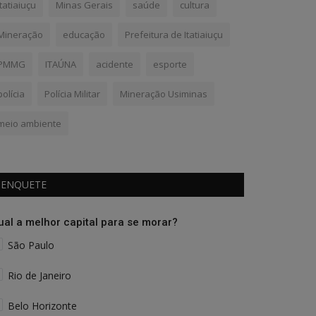
Itatiaiuçu
Minas Gerais
saúde
cultura
Mineração
educação
Prefeitura de Itatiaiuçu
PMMG
ITAÚNA
acidente
esporte
polícia
Polícia Militar
Mineração Usiminas
meio ambiente
ENQUETE
ual a melhor capital para se morar?
São Paulo
Rio de Janeiro
Belo Horizonte