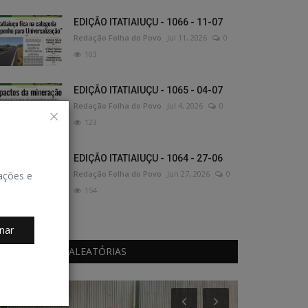
EDIÇÃO ITATIAIUÇU - 1066 - 11-07
Redação Folha do Povo
Jul 11, 2026
0
103
EDIÇÃO ITATIAIUÇU - 1065 - 04-07
Redação Folha do Povo
Jul 4, 2026
0
123
EDIÇÃO ITATIAIUÇU - 1064 - 27-06
Redação Folha do Povo
Jun 27, 2026
0
zações e
154
nar
PUBLICAÇÕES ALEATÓRIAS
Educação
Holofote