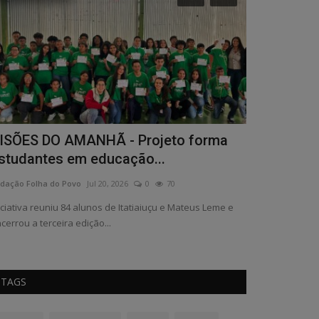
ISÕES DO AMANHÃ - Projeto forma
Coluna Soci
studantes em educação...
Redação Folha do
dação Folha do Povo
Jul 20, 2026
0
70
iciativa reuniu 84 alunos de Itatiaiuçu e Mateus Leme e
cerrou a terceira edição...
TAGS