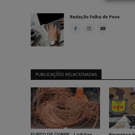
Redação Folha do Povo
Coluna Social Edição 921 do di
Redação Folha do Povo
Out 1, 2023
0
9820
PUBLICAÇÕES RELACIONADAS
FURTO DE COBRE - Ladrões
Itaunense é