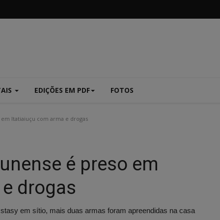
TAIS
EDIÇÕES EM PDF
FOTOS
so em Itatiaiuçu com arma e drogas
itaunense é preso em
 e drogas
stasy em sítio, mais duas armas foram apreendidas na casa