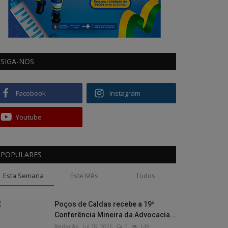
SIGA-NOS
Facebook
Instagram
Youtube
POPULARES
Esta Semana
Este Mês
Todos
Poços de Caldas recebe a 19ª
Conferência Mineira da Advocacia...
Redação
Jul 28, 2026
0
149