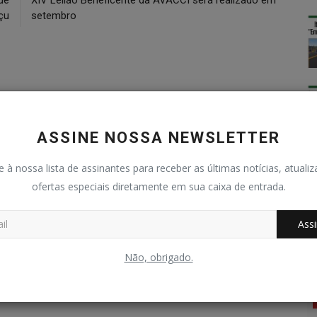
uçu
setembro
0
0
0
0
ASSINE NOSSA NEWSLETTER
graçado
Bravo
Triste
Uau
e à nossa lista de assinantes para receber as últimas notícias, atuali
ofertas especiais diretamente em sua caixa de entrada.
Assi
Não, obrigado.
Casamentos