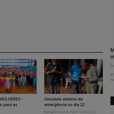
CASAMENTOS
M
i
Redação Folha do Povo
Jun 13, 2026
0
542
Re
 e apoio
Do
mo
 MULHERES -
Simulado externo de
 para as
emergência no dia 22
Redação Folha do Povo
Out 23, 2025