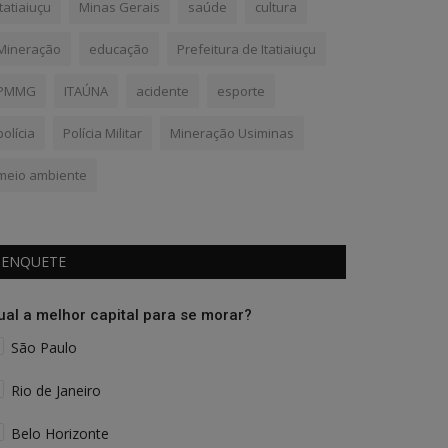
Itatiaiuçu
Minas Gerais
saúde
cultura
Mineração
educação
Prefeitura de Itatiaiuçu
PMMG
ITAÚNA
acidente
esporte
polícia
Polícia Militar
Mineração Usiminas
meio ambiente
ENQUETE
ual a melhor capital para se morar?
São Paulo
Rio de Janeiro
Belo Horizonte