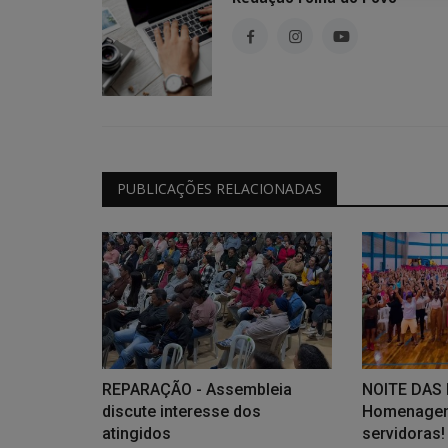
PUBLICAÇÕES RELACIONADAS
anta Casa chegam
OPORTUNIDADE - Cultiva abre
inscrições para fortalecer...
Redação Folha do Povo
Jul 27, 2026
0
79
Principais destaques dos
Programa gratuito oferece formação, mentoria
financeiro para coletivos e...
REPARAÇÃO - Assembleia
NOITE DAS
discute interesse dos
Homenagem
atingidos
servidoras!