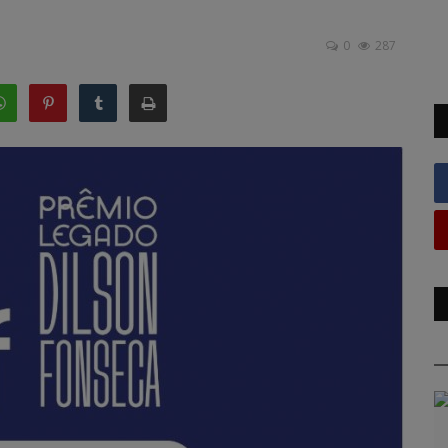
0
287