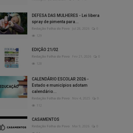
DEFESA DAS MULHERES - Lei libera
spray de pimenta para...
Redação Folha do Povo
Jul 28, 2026
0
129
EDIÇÃO 21/02
Redação Folha do Povo
Fev 21, 2026
0
128
CALENDÁRIO ESCOLAR 2026 -
Estado e municípios adotam
calendário...
Redação Folha do Povo
Nov 4, 2025
0
112
CASAMENTOS
Redação Folha do Povo
Mai 9, 2026
0