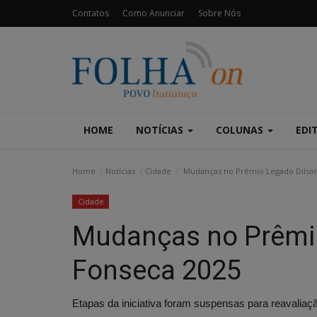
Contatos
Como Anunciar
Sobre Nós
HOME
NOTÍCIAS
COLUNAS
EDI
Home
Notícias
Cidade
Mudanças no Prêmio Legado Dilson
Cidade
Mudanças no Prêmi
Fonseca 2025
Etapas da iniciativa foram suspensas para reavalia