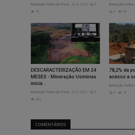
Redação Folha do Povo
Jul 4, 2026
0
Redação Folha 
72
0
93
DESCARACTERIZAÇÃO EM 24
78,2% da p
MESES - Mineração Usiminas
acesso a 
inicia...
Redação Folha 
Redação Folha do Povo
Jul 3, 2023
0
0
79
205
COMENTÁRIOS