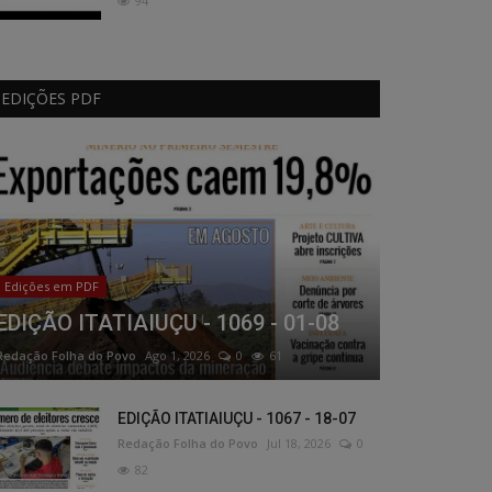
94
EDIÇÕES PDF
Edições em PDF
EDIÇÃO ITATIAIUÇU - 1069 - 01-08
Redação Folha do Povo
Ago 1, 2026
0
61
EDIÇÃO ITATIAIUÇU - 1067 - 18-07
Redação Folha do Povo
Jul 18, 2026
0
82