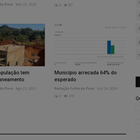
do Povo
Mar 22, 2025
0
87
opulação tem
Município arrecada 64% do
saneamento
esperado
do Povo
Ago 21, 2023
Redação Folha do Povo
Out 26, 2024
0
210
Q