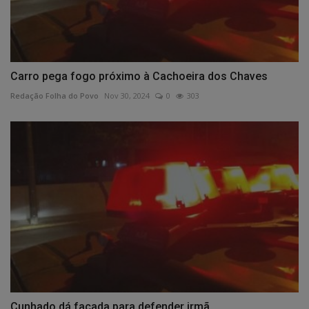
Carro pega fogo próximo à Cachoeira dos Chaves
Redação Folha do Povo
Nov 30, 2024
0
303
Cunhado dá facada para defender irmã