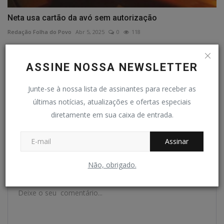
Neta usa cartão da avó sem autorização
Redação Folha do Povo
Abr 5, 2025
0
118
COMENTÁRIOS
ASSINE NOSSA NEWSLETTER
Nome
Junte-se à nossa lista de assinantes para receber as
últimas notícias, atualizações e ofertas especiais
diretamente em sua caixa de entrada.
E-mail
Assinar
Não, obrigado.
Comentário