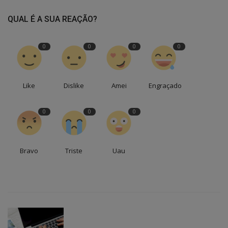
QUAL É A SUA REAÇÃO?
0
0
0
0
Like
Dislike
Amei
Engraçado
0
0
0
Bravo
Triste
Uau