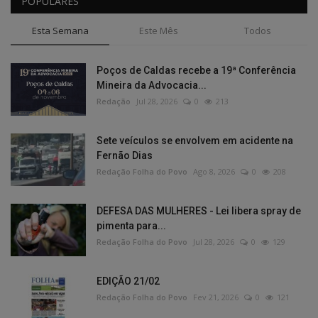
POPULARES
Esta Semana
Este Mês
Todos
Poços de Caldas recebe a 19ª Conferência
Mineira da Advocacia...
Redação
Jul 28, 2026
0
213
Sete veículos se envolvem em acidente na
Fernão Dias
Redação Folha do Povo
Ago 8, 2026
0
208
DEFESA DAS MULHERES - Lei libera spray de
pimenta para...
Redação Folha do Povo
Jul 28, 2026
0
129
EDIÇÃO 21/02
Redação Folha do Povo
Fev 21, 2026
0
121