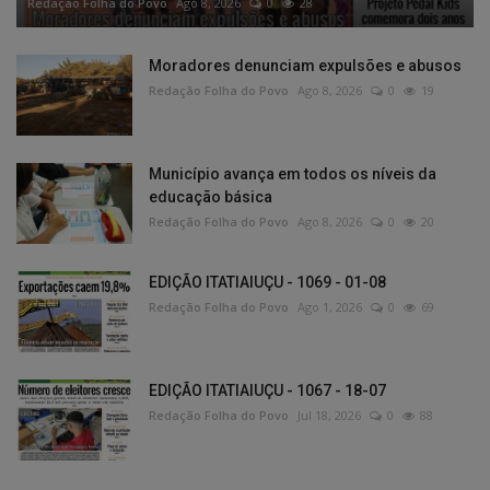
Redação Folha do Povo
Ago 8, 2026
0
28
Moradores denunciam expulsões e abusos
Redação Folha do Povo
Ago 8, 2026
0
19
Município avança em todos os níveis da
educação básica
Redação Folha do Povo
Ago 8, 2026
0
20
EDIÇÃO ITATIAIUÇU - 1069 - 01-08
Redação Folha do Povo
Ago 1, 2026
0
69
EDIÇÃO ITATIAIUÇU - 1067 - 18-07
Redação Folha do Povo
Jul 18, 2026
0
88