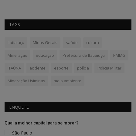
TAGS
Itatiaiuçu
Minas Gerais
saúde
cultura
Mineração
educação
Prefeitura de Itatiaiuçu
PMMG
ITAÚNA
acidente
esporte
polícia
Polícia Militar
Mineração Usiminas
meio ambiente
ENQUETE
Qual a melhor capital para se morar?
São Paulo