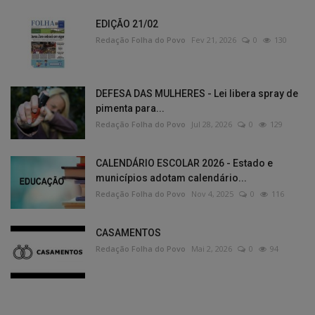
EDIÇÃO 21/02
Redação Folha do Povo
Fev 21, 2026
0
130
DEFESA DAS MULHERES - Lei libera spray de
pimenta para...
Redação Folha do Povo
Jul 28, 2026
0
129
CALENDÁRIO ESCOLAR 2026 - Estado e
municípios adotam calendário...
Redação Folha do Povo
Nov 4, 2025
0
116
CASAMENTOS
Redação Folha do Povo
Mai 2, 2026
0
94