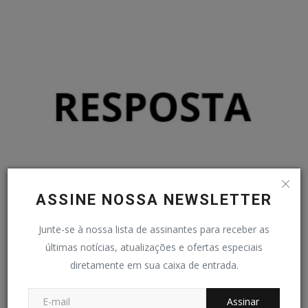
ASSINE NOSSA NEWSLETTER
RESPOSTA - CoopUnidos se posiciona contra
mineradora
Junte-se à nossa lista de assinantes para receber as
Redação Folha do Povo
Out 26, 2024
0
178
últimas notícias, atualizações e ofertas especiais
diretamente em sua caixa de entrada.
COMENTÁRIOS
Assinar