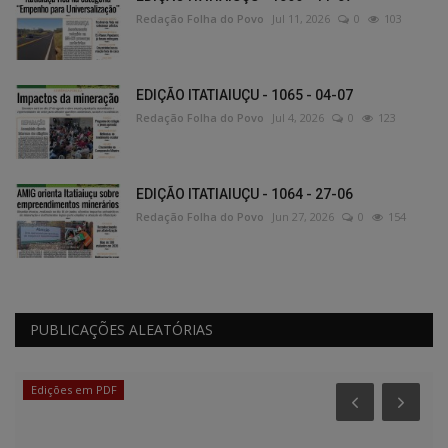
Redação Folha do Povo
Jul 11, 2026
0
103
EDIÇÃO ITATIAIUÇU - 1065 - 04-07
Redação Folha do Povo
Jul 4, 2026
0
123
EDIÇÃO ITATIAIUÇU - 1064 - 27-06
Redação Folha do Povo
Jun 27, 2026
0
154
PUBLICAÇÕES ALEATÓRIAS
Edições em PDF