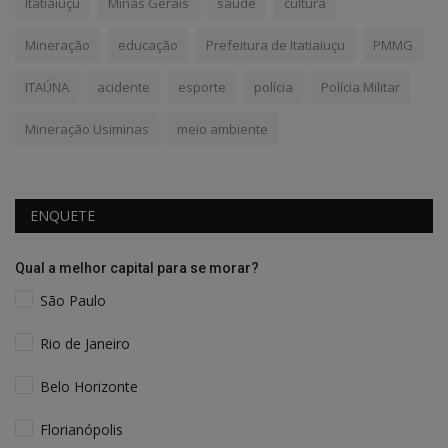
Itatiaiuçu
Minas Gerais
saúde
cultura
Mineração
educação
Prefeitura de Itatiaiuçu
PMMG
ITAÚNA
acidente
esporte
polícia
Polícia Militar
Mineração Usiminas
meio ambiente
ENQUETE
Qual a melhor capital para se morar?
São Paulo
Rio de Janeiro
Belo Horizonte
Florianópolis