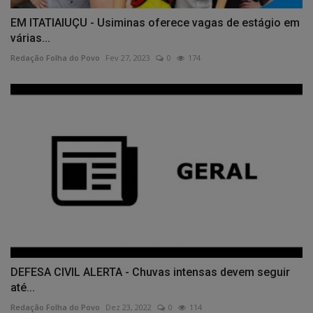
EM ITATIAIUÇU - Usiminas oferece vagas de estágio em
várias...
Redação Folha do Povo
Fev 27, 2023
0
174
DEFESA CIVIL ALERTA - Chuvas intensas devem seguir
até...
Redação Folha do Povo
Dez 23, 2022
0
114