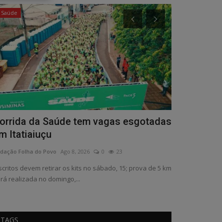
Saúde
Política
orrida da Saúde tem vagas esgotadas
Eleitorado 
m Itatiaiuçu
Redação Folha do
dação Folha do Povo
Ago 8, 2026
0
23
scritos devem retirar os kits no sábado, 15; prova de 5 km
rá realizada no domingo,...
TAGS