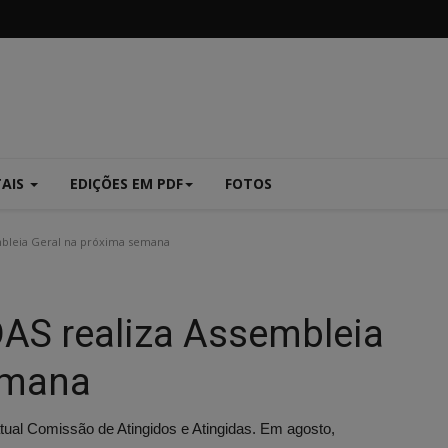
TAIS
EDIÇÕES EM PDF
FOTOS
bleia Geral na próxima semana
S realiza Assembleia
emana
tual Comissão de Atingidos e Atingidas. Em agosto,