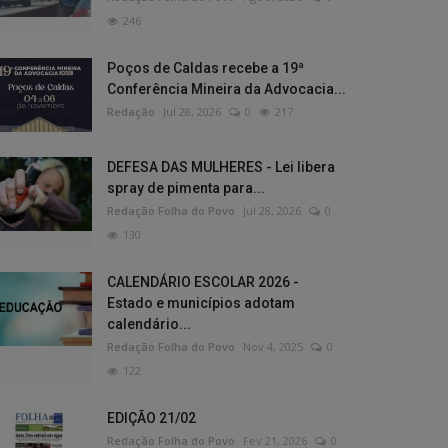
246
Poços de Caldas recebe a 19ª
Conferência Mineira da Advocacia...
Redação
Jul 28, 2026
0
217
DEFESA DAS MULHERES - Lei libera
spray de pimenta para...
Redação Folha do Povo
Jul 28, 2026
0
130
CALENDÁRIO ESCOLAR 2026 -
Estado e municípios adotam
calendário...
Redação Folha do Povo
Nov 4, 2025
0
122
EDIÇÃO 21/02
Redação Folha do Povo
Fev 21, 2026
0