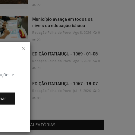
22
Município avança em todos os
níveis da educação básica
Redação Folha do Povo
Ago 8, 2026
0
20
EDIÇÃO ITATIAIUÇU - 1069 - 01-08
Redação Folha do Povo
Ago 1, 2026
0
70
zações e
EDIÇÃO ITATIAIUÇU - 1067 - 18-07
Redação Folha do Povo
Jul 18, 2026
0
nar
88
PUBLICAÇÕES ALEATÓRIAS