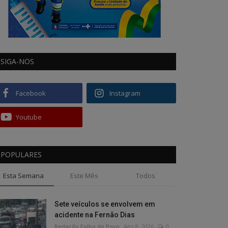
SIGA-NOS
Facebook
Instagram
Youtube
POPULARES
Esta Semana
Este Mês
Todos
Sete veículos se envolvem em
acidente na Fernão Dias
Redação Folha do Povo
Ago 8, 2026
0