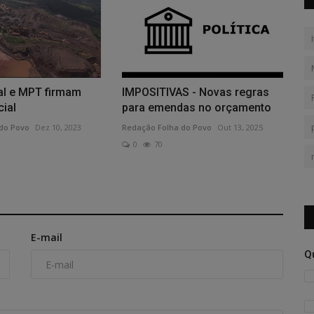
al e MPT firmam
IMPOSITIVAS - Novas regras
cial
para emendas no orçamento
do Povo
Dez 10, 2023
Redação Folha do Povo
Out 13, 2025
0
70
E-mail
Q