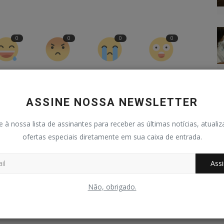
0
0
0
0
graçado
Bravo
Triste
Uau
ASSINE NOSSA NEWSLETTER
e à nossa lista de assinantes para receber as últimas notícias, atuali
ofertas especiais diretamente em sua caixa de entrada.
Assi
Não, obrigado.