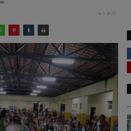
pio
0
92