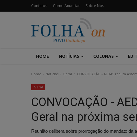
Contatos
Como Anunciar
Sobre Nós
HOME
NOTÍCIAS
COLUNAS
EDI
Home
Notícias
Geral
CONVOCAÇÃO - AEDAS realiza Assem
Geral
CONVOCAÇÃO - AEDA
Geral na próxima s
Reunião delibera sobre prorrogação do mandato da a