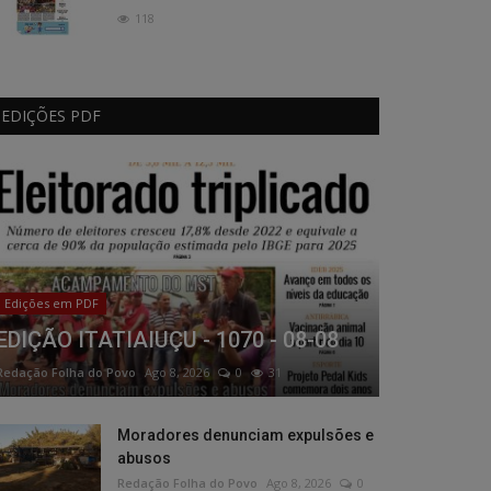
118
EDIÇÕES PDF
Edições em PDF
EDIÇÃO ITATIAIUÇU - 1070 - 08-08
Redação Folha do Povo
Ago 8, 2026
0
31
Moradores denunciam expulsões e
abusos
Redação Folha do Povo
Ago 8, 2026
0