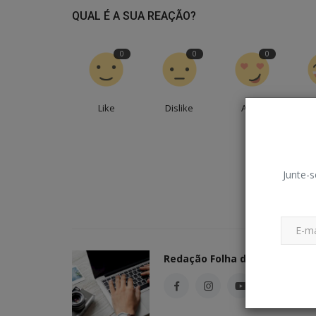
QUAL É A SUA REAÇÃO?
0
0
0
Like
Dislike
Amei
En
Junte-s
Redação Folha do Povo