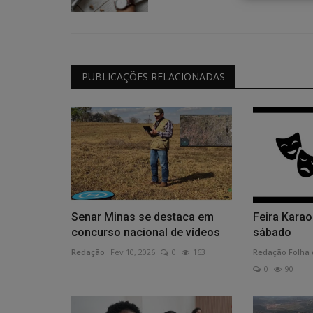
Esportes
PUBLICAÇÕES RELACIONADAS
Jogos retornam após pausa pe
do Mundo
Redação Folha do Povo
Jul 18, 2026
0
61
Senar Minas se destaca em
Feira Karao
concurso nacional de vídeos
sábado
jogo, esportes, copa,
Redação
Fev 10, 2026
0
163
Redação Folha 
0
90