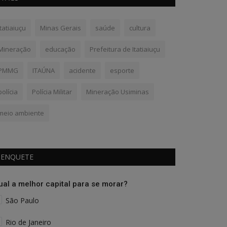
Itatiaiuçu
Minas Gerais
saúde
cultura
Mineração
educação
Prefeitura de Itatiaiuçu
PMMG
ITAÚNA
acidente
esporte
polícia
Polícia Militar
Mineração Usiminas
meio ambiente
ENQUETE
ual a melhor capital para se morar?
São Paulo
Rio de Janeiro