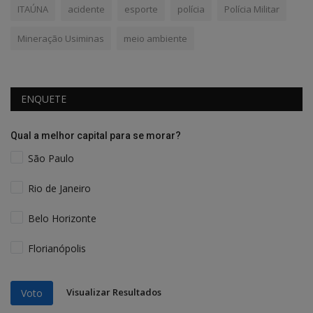
ITAÚNA
acidente
esporte
polícia
Polícia Militar
Mineração Usiminas
meio ambiente
ENQUETE
Qual a melhor capital para se morar?
São Paulo
Rio de Janeiro
Belo Horizonte
Florianópolis
Visualizar Resultados
Voto