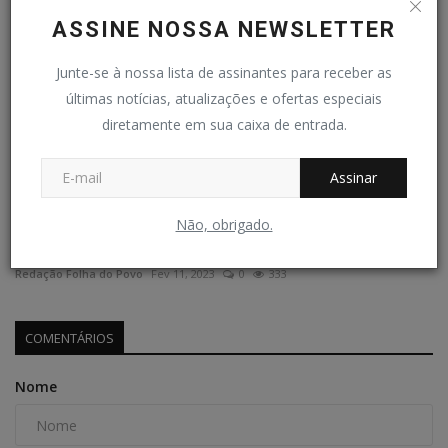
ASSINE NOSSA NEWSLETTER
Junte-se à nossa lista de assinantes para receber as
últimas notícias, atualizações e ofertas especiais
diretamente em sua caixa de entrada.
Assinar
Ex-prefeito e vereadores de oposição contra o
Não, obrigado.
asfaltamento...
Redação Folha do Povo
Fev 11, 2023
0
333
COMENTÁRIOS
Nome