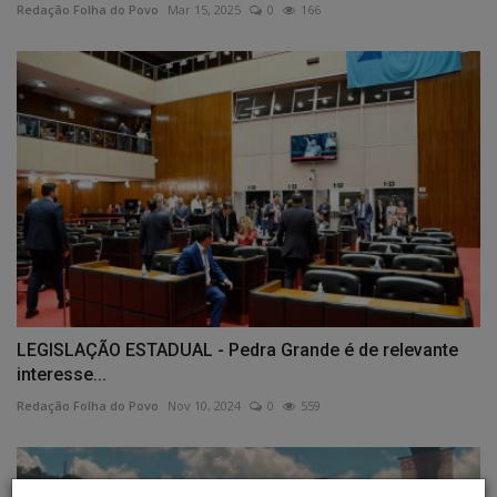
Redação Folha do Povo
Mar 15, 2025
0
166
LEGISLAÇÃO ESTADUAL - Pedra Grande é de relevante
interesse...
Redação Folha do Povo
Nov 10, 2024
0
559