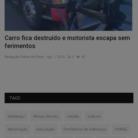
MG
Carro fica destruído e motorista escapa sem
D
ferimentos
i
Redação Folha do Povo
Ago 1, 2026
0
68
Re
TAGS
Itatiaiuçu
Minas Gerais
saúde
cultura
Mineração
educação
Prefeitura de Itatiaiuçu
PMMG