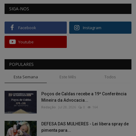
SIGA-NOS
Facebook
Instagram
Youtube
POPULARES
Esta Semana
Este Mês
Todos
Poços de Caldas recebe a 19ª Conferência
Mineira da Advocacia...
Redação
Jul 28, 2026
0
164
DEFESA DAS MULHERES - Lei libera spray de
pimenta para...