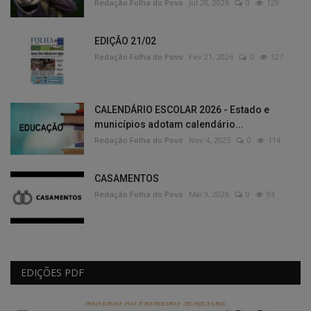
Redação Folha do Povo
Jul 28, 2026
0
129
EDIÇÃO 21/02
Redação Folha do Povo
Fev 21, 2026
0
127
CALENDÁRIO ESCOLAR 2026 - Estado e
municípios adotam calendário...
Redação Folha do Povo
Nov 4, 2025
0
114
CASAMENTOS
Redação Folha do Povo
Mai 9, 2026
0
93
EDIÇÕES PDF