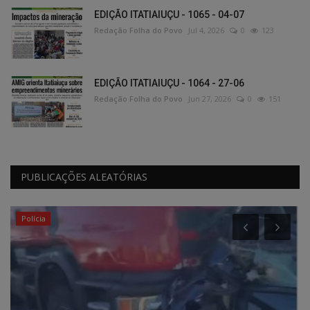
EDIÇÃO ITATIAIUÇU - 1065 - 04-07
Redação Folha do Povo
Jul 4, 2026
0
123
EDIÇÃO ITATIAIUÇU - 1064 - 27-06
Redação Folha do Povo
Jun 27, 2026
0
151
PUBLICAÇÕES ALEATÓRIAS
Polícia