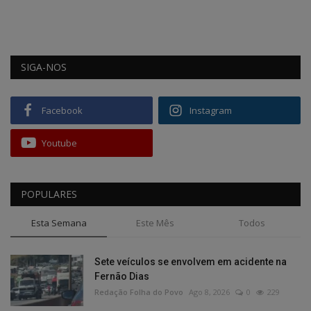
SIGA-NOS
Facebook
Instagram
Youtube
POPULARES
Esta Semana
Este Mês
Todos
Sete veículos se envolvem em acidente na
Fernão Dias
Redação Folha do Povo
Ago 8, 2026
0
229