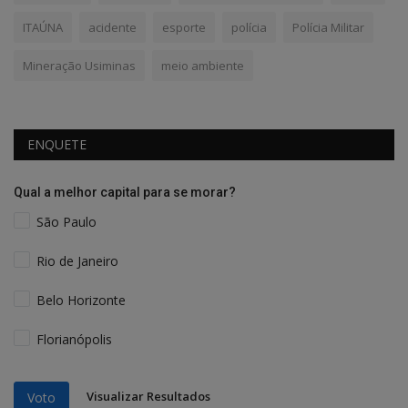
ITAÚNA
acidente
esporte
polícia
Polícia Militar
Mineração Usiminas
meio ambiente
ENQUETE
Qual a melhor capital para se morar?
São Paulo
Rio de Janeiro
Belo Horizonte
Florianópolis
Visualizar Resultados
Voto