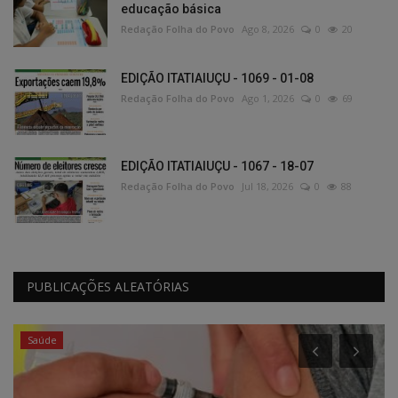
educação básica
Redação Folha do Povo
Ago 8, 2026
0
20
EDIÇÃO ITATIAIUÇU - 1069 - 01-08
Redação Folha do Povo
Ago 1, 2026
0
69
EDIÇÃO ITATIAIUÇU - 1067 - 18-07
Redação Folha do Povo
Jul 18, 2026
0
88
PUBLICAÇÕES ALEATÓRIAS
Saúde