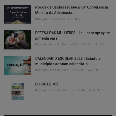
Poços de Caldas recebe a 19ª Conferência
Mineira da Advocacia...
Redação
Jul 28, 2026
0
219
DEFESA DAS MULHERES - Lei libera spray de
pimenta para...
Redação Folha do Povo
Jul 28, 2026
0
129
CALENDÁRIO ESCOLAR 2026 - Estado e
municípios adotam calendário...
Redação Folha do Povo
Nov 4, 2025
0
121
EDIÇÃO 21/02
Redação Folha do Povo
Fev 21, 2026
0
120