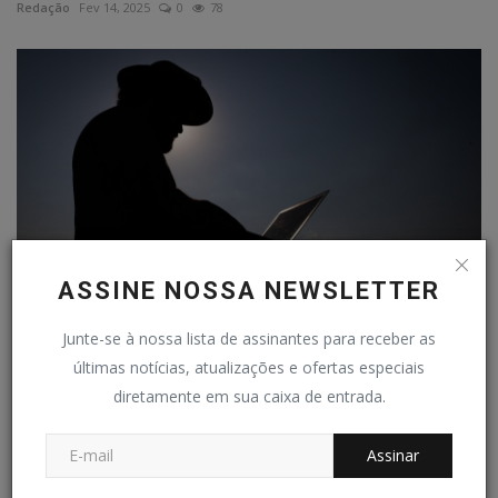
Redação
Fev 14, 2025
0
78
ASSINE NOSSA NEWSLETTER
Junte-se à nossa lista de assinantes para receber as
Faemg completa 75 anos ao lado do produtor rural
últimas notícias, atualizações e ofertas especiais
Redação
Jul 6, 2026
0
55
diretamente em sua caixa de entrada.
COMENTÁRIOS
Assinar