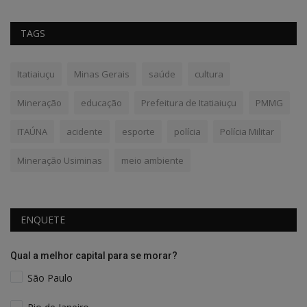
TAGS
Itatiaiuçu
Minas Gerais
saúde
cultura
Mineração
educação
Prefeitura de Itatiaiuçu
PMMG
ITAÚNA
acidente
esporte
polícia
Polícia Militar
Mineração Usiminas
meio ambiente
ENQUETE
Qual a melhor capital para se morar?
São Paulo