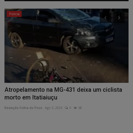
Polícia
Atropelamento na MG-431 deixa um ciclista
P
morto em Itatiaiuçu
d
Redação Folha do Povo
Ago 3, 2026
0
68
Re
Eq
e 