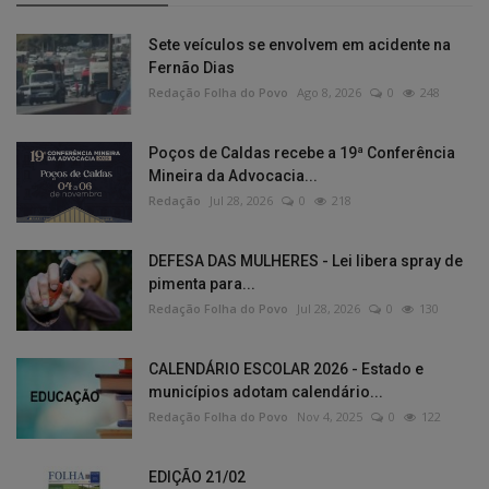
Sete veículos se envolvem em acidente na
Fernão Dias
Redação Folha do Povo
Ago 8, 2026
0
248
Poços de Caldas recebe a 19ª Conferência
Mineira da Advocacia...
Redação
Jul 28, 2026
0
218
DEFESA DAS MULHERES - Lei libera spray de
pimenta para...
Redação Folha do Povo
Jul 28, 2026
0
130
CALENDÁRIO ESCOLAR 2026 - Estado e
municípios adotam calendário...
Redação Folha do Povo
Nov 4, 2025
0
122
EDIÇÃO 21/02