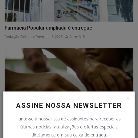
Farmácia Popular ampliada é entregue
Redação Folha do Povo
Jul 5, 2025
0
315
ASSINE NOSSA NEWSLETTER
Junte-se à nossa lista de assinantes para receber as
últimas notícias, atualizações e ofertas especiais
Vacinação contra HPV é prorrogada até dezembro
diretamente em sua caixa de entrada.