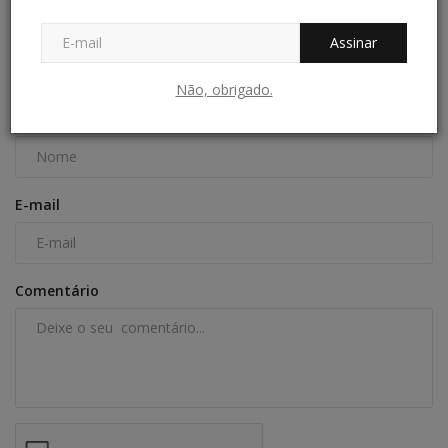
Redação Folha do Povo
Jul 1, 2026
0
88
Assinar
COMENTÁRIOS
Não, obrigado.
Nome
E-mail
Comentário