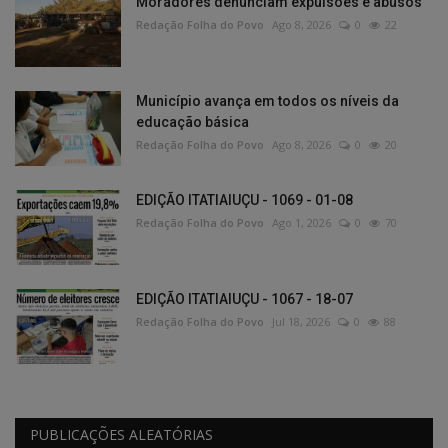
Moradores denunciam expulsões e abusos
Redação Folha do Povo
Ago 8, 2026
0
22
Município avança em todos os níveis da
educação básica
Redação Folha do Povo
Ago 8, 2026
0
20
EDIÇÃO ITATIAIUÇU - 1069 - 01-08
Redação Folha do Povo
Ago 1, 2026
0
70
EDIÇÃO ITATIAIUÇU - 1067 - 18-07
Redação Folha do Povo
Jul 18, 2026
0
88
PUBLICAÇÕES ALEATÓRIAS