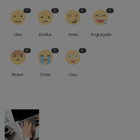
1
0
0
0
Like
Dislike
Amei
Engraçado
0
0
0
Bravo
Triste
Uau