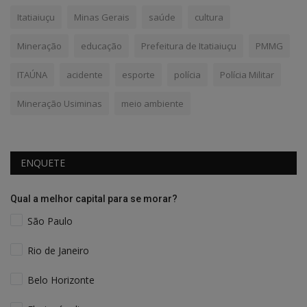
Itatiaiuçu
Minas Gerais
saúde
cultura
Mineração
educação
Prefeitura de Itatiaiuçu
PMMG
ITAÚNA
acidente
esporte
polícia
Polícia Militar
Mineração Usiminas
meio ambiente
ENQUETE
Qual a melhor capital para se morar?
São Paulo
Rio de Janeiro
Belo Horizonte