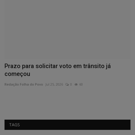
Prazo para solicitar voto em trânsito já
C
começou
Re
Redação Folha do Povo
Jul 25, 2026
0
60
TAGS