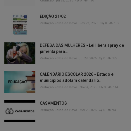
Redação
Jul 28, 2026
0
190
EDIÇÃO 21/02
Redação Folha do Povo
Fev 21, 2026
0
132
DEFESA DAS MULHERES - Lei libera spray de
pimenta para...
Redação Folha do Povo
Jul 28, 2026
0
129
CALENDÁRIO ESCOLAR 2026 - Estado e
municípios adotam calendário...
Redação Folha do Povo
Nov 4, 2025
0
114
CASAMENTOS
Redação Folha do Povo
Mai 2, 2026
0
94