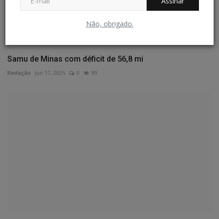
Assinar
Não, obrigado.
Samu de Minas com déficit de 56,8 mi
Redação
Jun 17, 2025
0
99