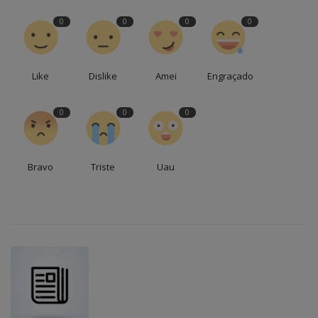
0
0
0
0
Like
Dislike
Amei
Engraçado
0
0
0
Bravo
Triste
Uau