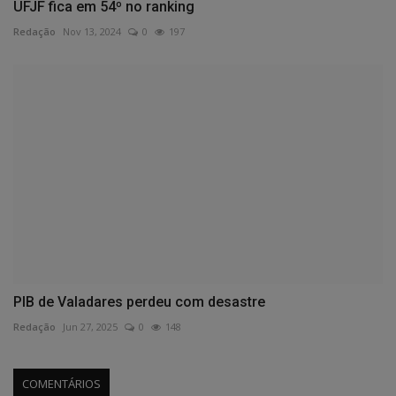
UFJF fica em 54º no ranking
Redação
Nov 13, 2024
0
197
PIB de Valadares perdeu com desastre
Redação
Jun 27, 2025
0
148
COMENTÁRIOS