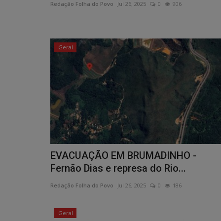
Redação Folha do Povo
Jul 26, 2025
0
906
Geral
EVACUAÇÃO EM BRUMADINHO -
Fernão Dias e represa do Rio...
Redação Folha do Povo
Jul 26, 2025
0
186
Geral