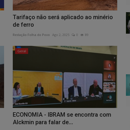
Tarifaço não será aplicado ao minério
de ferro
Redação Folha do Povo
Ago 2, 2025
0
89
Geral
ECONOMIA - IBRAM se encontra com
Alckmin para falar de...