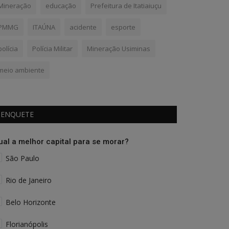
Mineração
educação
Prefeitura de Itatiaiuçu
PMMG
ITAÚNA
acidente
esporte
polícia
Polícia Militar
Mineração Usiminas
meio ambiente
ENQUETE
ual a melhor capital para se morar?
São Paulo
Rio de Janeiro
Belo Horizonte
Florianópolis