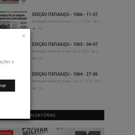
EDIÇÃO ITATIAIUÇU - 1066 - 11-07
Redação Folha do Povo
Jul 11, 2026
0
104
EDIÇÃO ITATIAIUÇU - 1065 - 04-07
Redação Folha do Povo
Jul 4, 2026
0
124
zações e
EDIÇÃO ITATIAIUÇU - 1064 - 27-06
Redação Folha do Povo
Jun 27, 2026
0
nar
156
PUBLICAÇÕES ALEATÓRIAS
Política
Casamentos