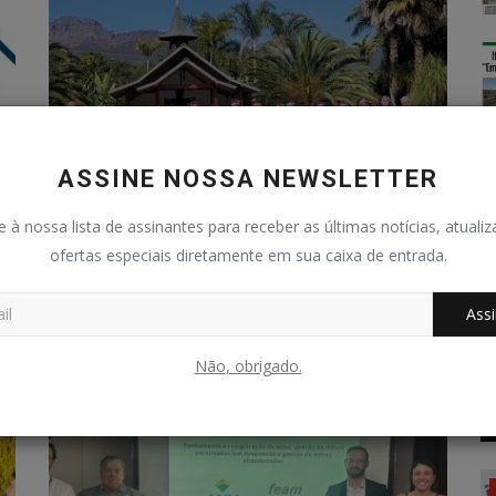
ASSINE NOSSA NEWSLETTER
to
GASTRONOMIA E CULTURA - AMISA
e à nossa lista de assinantes para receber as últimas notícias, atuali
apoia Festival Igarapé Sabor
ofertas especiais diretamente em sua caixa de entrada.
Redação Folha do Povo
Jul 8, 2025
0
143
Assi
Evento será realizado entre os dias 10 e 13 de julho, em
Igarapé. Apoio da Amisa...
Não, obrigado.
Geral
Polícia