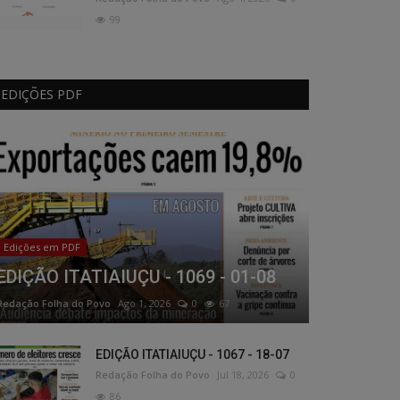
99
EDIÇÕES PDF
Edições em PDF
EDIÇÃO ITATIAIUÇU - 1069 - 01-08
Redação Folha do Povo
Ago 1, 2026
0
67
EDIÇÃO ITATIAIUÇU - 1067 - 18-07
Redação Folha do Povo
Jul 18, 2026
0
86