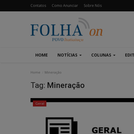
Contatos
Como Anunciar
Sobre Nós
HOME
NOTÍCIAS
COLUNAS
EDI
Home
Mineração
Tag:
Mineração
Geral