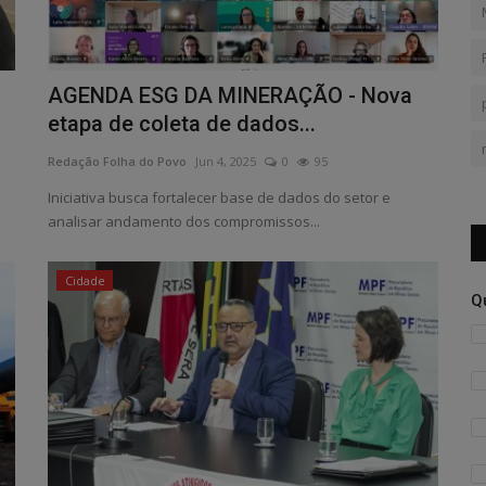
AGENDA ESG DA MINERAÇÃO - Nova
etapa de coleta de dados...
Redação Folha do Povo
Jun 4, 2025
0
95
Iniciativa busca fortalecer base de dados do setor e
analisar andamento dos compromissos...
Cidade
Q