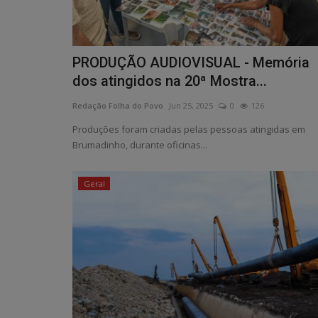
PRODUÇÃO AUDIOVISUAL - Memória
dos atingidos na 20ª Mostra...
Redação Folha do Povo
Jun 25, 2025
0
126
Produções foram criadas pelas pessoas atingidas em
Brumadinho, durante oficinas...
Geral