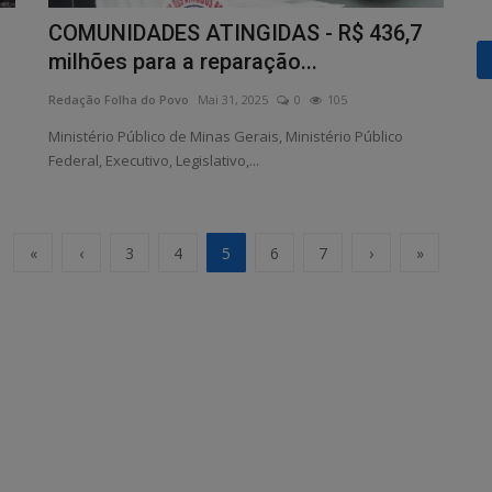
COMUNIDADES ATINGIDAS - R$ 436,7
milhões para a reparação...
Redação Folha do Povo
Mai 31, 2025
0
105
Ministério Público de Minas Gerais, Ministério Público
Federal, Executivo, Legislativo,...
«
‹
3
4
5
6
7
›
»