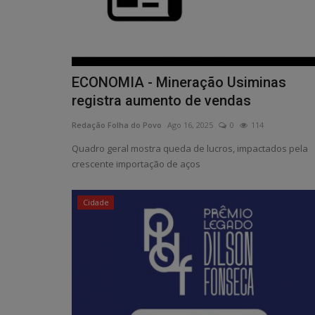
ECONOMIA - Mineração Usiminas
registra aumento de vendas
Redação Folha do Povo
Ago 16, 2025
0
114
Quadro geral mostra queda de lucros, impactados pela
crescente importação de aços
Cidade