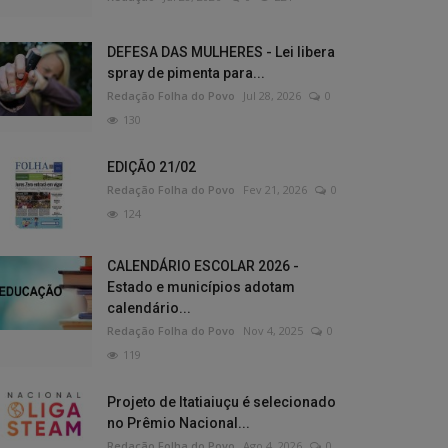
DEFESA DAS MULHERES - Lei libera
spray de pimenta para...
Redação Folha do Povo
Jul 28, 2026
0
130
EDIÇÃO 21/02
Redação Folha do Povo
Fev 21, 2026
0
124
CALENDÁRIO ESCOLAR 2026 -
Estado e municípios adotam
calendário...
Redação Folha do Povo
Nov 4, 2025
0
119
Projeto de Itatiaiuçu é selecionado
no Prêmio Nacional...
Redação Folha do Povo
Ago 4, 2026
0