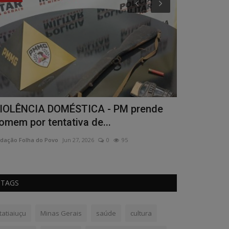
RF recupera caminhão clonado após
CASAMEN
erseguição na BR-381;...
Redação Folha do
dação Folha do Povo
Mai 19, 2026
0
172
TAGS
Itatiaiuçu
Minas Gerais
saúde
cultura