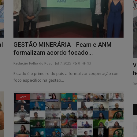
al
GESTÃO MINERÁRIA - Feam e ANM
formalizam acordo focado...
Redação Folha do Povo
Jul 7, 2025
0
93
VIOLÊNCIA DOMÉSTICA - PM prende
P
homem por tentativa de...
p
Estado é o primeiro do país a formalizar cooperação com
foco específico na gestão...
Redação Folha do Povo
Jun 27, 2026
0
95
Re
Geral