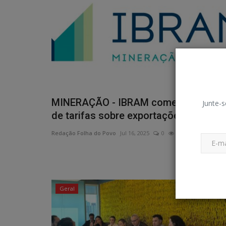
MINERAÇÃO - IBRAM comenta impac
Junte-s
de tarifas sobre exportações...
Redação Folha do Povo
Jul 16, 2025
0
131
Geral
Holofote