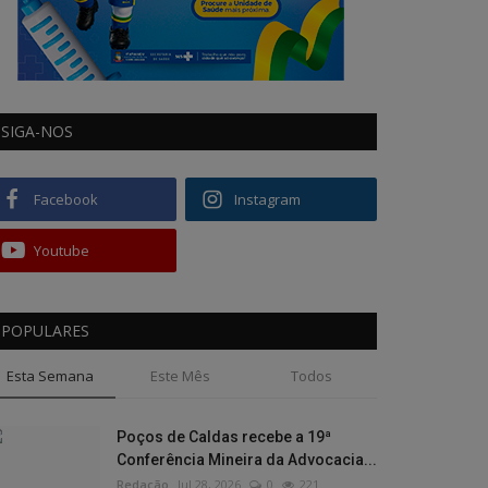
SIGA-NOS
Facebook
Instagram
Youtube
POPULARES
Esta Semana
Este Mês
Todos
Poços de Caldas recebe a 19ª
Conferência Mineira da Advocacia...
Redação
Jul 28, 2026
0
221