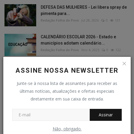
DEFESA DAS MULHERES - Lei libera spray de
pimenta para...
Redação Folha do Povo
Jul 28, 2026
0
131
CALENDÁRIO ESCOLAR 2026 - Estado e
municípios adotam calendário...
Redação Folha do Povo
Nov 4, 2025
0
122
EDIÇÃO 21/02
ASSINE NOSSA NEWSLETTER
Redação Folha do Povo
Fev 21, 2026
0
121
Junte-se à nossa lista de assinantes para receber as
últimas notícias, atualizações e ofertas especiais
diretamente em sua caixa de entrada.
EDIÇÕES PDF
Assinar
Não, obrigado.