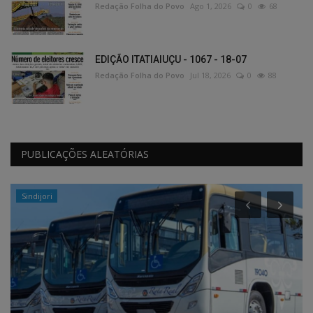
Redação Folha do Povo
Ago 1, 2026
0
68
EDIÇÃO ITATIAIUÇU - 1067 - 18-07
Redação Folha do Povo
Jul 18, 2026
0
88
PUBLICAÇÕES ALEATÓRIAS
Sindijori