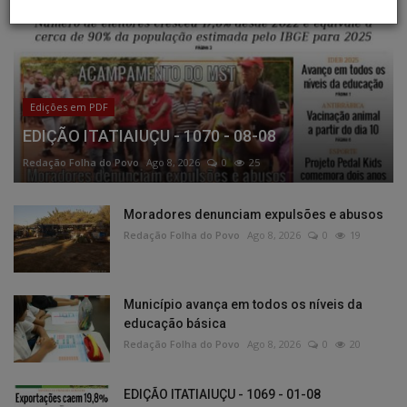
Edições em PDF
EDIÇÃO ITATIAIUÇU - 1070 - 08-08
Redação Folha do Povo
Ago 8, 2026
0
25
Moradores denunciam expulsões e abusos
Redação Folha do Povo
Ago 8, 2026
0
19
Município avança em todos os níveis da
educação básica
Redação Folha do Povo
Ago 8, 2026
0
20
EDIÇÃO ITATIAIUÇU - 1069 - 01-08