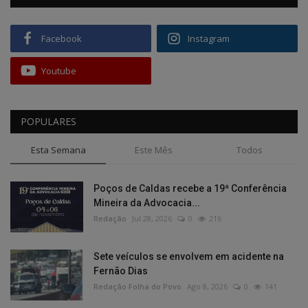
Facebook
Instagram
Youtube
POPULARES
Esta Semana
Este Mês
Todos
Poços de Caldas recebe a 19ª Conferência
Mineira da Advocacia...
Redação
Jul 28, 2026
0
216
Sete veículos se envolvem em acidente na
Fernão Dias
Redação Folha do Povo
Ago 8, 2026
0
141