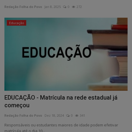
Redação Folha do Povo
Jan 8, 2025
0
272
Edições em PDF
Educação
Fotos
EDUCAÇÃO - Matrícula na rede estadual já
começou
Redação Folha do Povo
Dez 18, 2024
0
341
Responsáveis ou estudantes maiores de idade podem efetivar
matrícula até o dia 10...