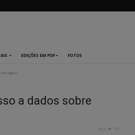
TAIS
EDIÇÕES EM PDF
FOTOS
e barragens
esso a dados sobre
0
154