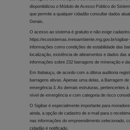
disponibilizou o Módulo de Acesso Público do Siste
que permite a qualquer cidadão consultar dados atu
Gerais.
O acesso ao sistema é gratuito e não exige cadastro,
https://ecosistemas.meioambiente.mg.gov.br/sigibar-u
informações como condições de estabilidade das barr
localização, existência de alteamentos e dados das a
informações sobre 232 barragens de mineração e da 
Em Itatiaiuçu, de acordo com a última auditoria regi
barragens ativas. Apenas uma delas, a Barragem de Se
emergência 3. As demais estruturas, pertencentes à
nível de emergência e com categoria de risco consid
O Sigibar é especialmente importante para morador
ainda, a opção de cadastro de e-mail para o recebim
nas informações do empreendimento selecionado, co
cidadão é notificado.