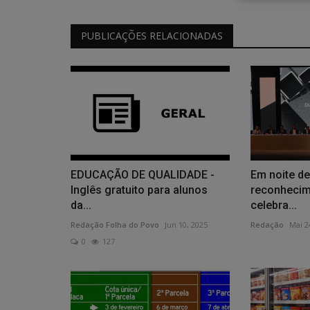
Educação
PUBLICAÇÕES RELACIONADAS
FORMAÇÃO CIDADÃ - Nova lei i
EDUCAÇÃO DE QUALIDADE -
Em noite d
educação política e cidadania..
Inglês gratuito para alunos
reconhecim
da...
celebra...
Redação Folha do Povo
Jul 15, 2026
0
62
Redação Folha do Povo
Jun 10, 2025
Redação
Mai 2
0
127