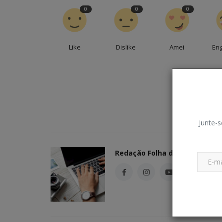
0
0
0
Like
Dislike
Amei
En
Junte-s
Redação Folha do Povo