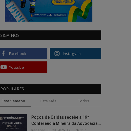
SIGA-NOS
Facebook
Instagram
Youtube
POPULARES
Esta Semana
Este Mês
Todos
Poços de Caldas recebe a 19ª
Conferência Mineira da Advocacia...
Redação
Jul 28, 2026
0
217