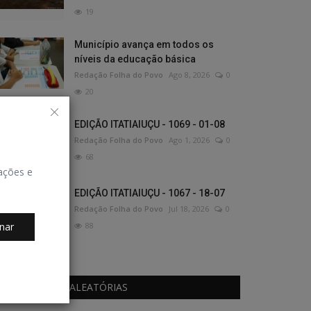
19
Município avança em todos os
níveis da educação básica
Redação Folha do Povo
Ago 8, 2026
0
20
EDIÇÃO ITATIAIUÇU - 1069 - 01-08
Redação Folha do Povo
Ago 1, 2026
0
68
zações e
EDIÇÃO ITATIAIUÇU - 1067 - 18-07
Redação Folha do Povo
Jul 18, 2026
0
nar
88
PUBLICAÇÕES ALEATÓRIAS