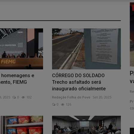
Sindijori
nclui
Minas registra queda do analfabetismo
P
e homenagens e
CÓRREGO DO SOLDADO
.
v
ento, FIEMG
Trecho asfaltado será
Redação
Ago 8, 2026
0
14
inaugurado oficialmente
Re
Foto: Tomaz Silva/Agência Brasil COLUNA MGPrincipais
4, 2025
0
102
Redação Folha do Povo
Set 20, 2025
destaques dos jornais e portais...
Pr
0
126
co