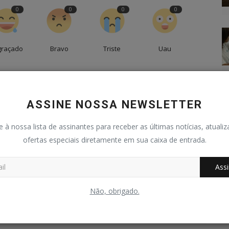
0
0
0
0
graçado
Bravo
Triste
Uau
ASSINE NOSSA NEWSLETTER
e à nossa lista de assinantes para receber as últimas notícias, atuali
ofertas especiais diretamente em sua caixa de entrada.
Assi
Não, obrigado.