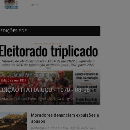
121
EDIÇÕES PDF
Edições em PDF
EDIÇÃO ITATIAIUÇU - 1070 - 08-08
Redação Folha do Povo
Ago 8, 2026
0
25
Moradores denunciam expulsões e
abusos
Redação Folha do Povo
Ago 8, 2026
0