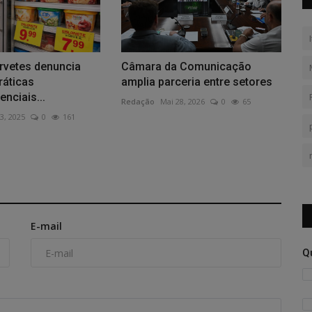
rvetes denuncia
Câmara da Comunicação
ráticas
amplia parceria entre setores
enciais...
Redação
Mai 28, 2026
0
65
3, 2025
0
161
E-mail
Q