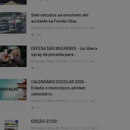
Sete veículos se envolvem em
acidente na Fernão Dias
Redação Folha do Povo
Ago 8, 2026
0
145
DEFESA DAS MULHERES - Lei libera
spray de pimenta para...
Redação Folha do Povo
Jul 28, 2026
0
131
CALENDÁRIO ESCOLAR 2026 -
Estado e municípios adotam
calendário...
Redação Folha do Povo
Nov 4, 2025
0
122
EDIÇÃO 21/02
Redação Folha do Povo
Fev 21, 2026
0