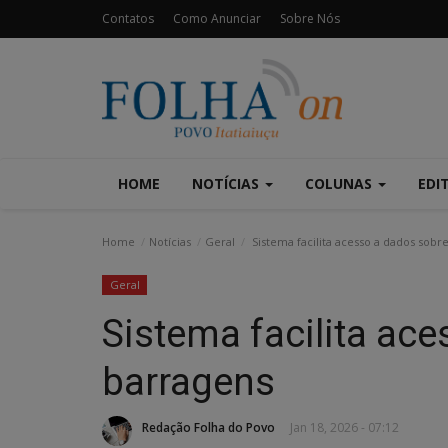
Contatos
Como Anunciar
Sobre Nós
HOME
NOTÍCIAS
COLUNAS
EDI
Home
Notícias
Geral
Sistema facilita acesso a dados sobr
Geral
Sistema facilita ac
barragens
Redação Folha do Povo
Jan 18, 2026 - 07:12