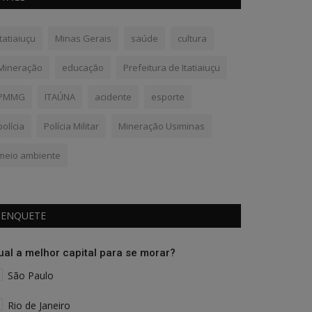
Itatiaiuçu
Minas Gerais
saúde
cultura
Mineração
educação
Prefeitura de Itatiaiuçu
PMMG
ITAÚNA
acidente
esporte
polícia
Polícia Militar
Mineração Usiminas
meio ambiente
ENQUETE
ual a melhor capital para se morar?
São Paulo
Rio de Janeiro