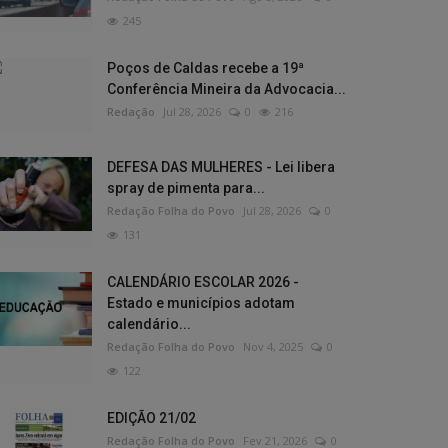
245
Poços de Caldas recebe a 19ª
Conferência Mineira da Advocacia...
Redação
Jul 28, 2026
0
216
DEFESA DAS MULHERES - Lei libera
spray de pimenta para...
Redação Folha do Povo
Jul 28, 2026
0
131
CALENDÁRIO ESCOLAR 2026 -
Estado e municípios adotam
calendário...
Redação Folha do Povo
Nov 4, 2025
0
122
EDIÇÃO 21/02
Redação Folha do Povo
Fev 21, 2026
0