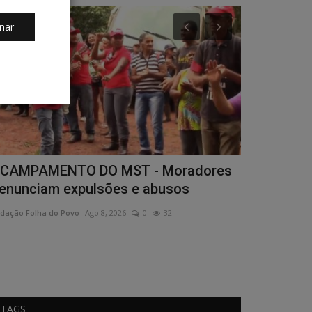
Cidade
Sindijori
nar
odadas movimentam Quarentão e
Cooperativ
inquentão
do Funrura
dação Folha do Povo
Ago 8, 2026
0
23
Redação
Ago 7, 2
Foto: Divulgaçã
jornais e portais 
TAGS