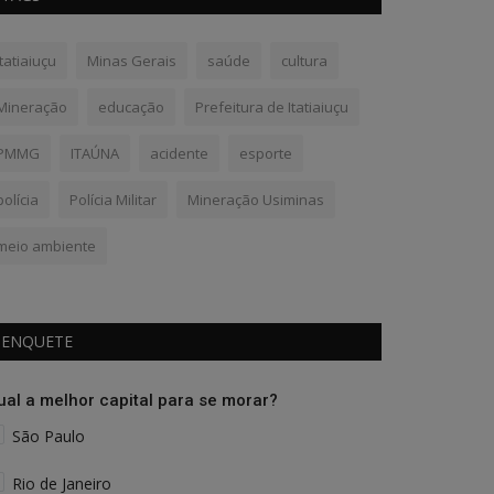
Itatiaiuçu
Minas Gerais
saúde
cultura
Mineração
educação
Prefeitura de Itatiaiuçu
PMMG
ITAÚNA
acidente
esporte
polícia
Polícia Militar
Mineração Usiminas
meio ambiente
ENQUETE
ual a melhor capital para se morar?
São Paulo
Rio de Janeiro