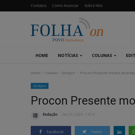
Contatos
Como Anunciar
Sobre Nós
HOME
NOTÍCIAS
COLUNAS
EDI
Home
Colunas
Sindijori
Procon Presente mostra desemp
Sindijori
Procon Presente m
Redação
Set 20, 2024 - 14:14
Facebook
Twitter