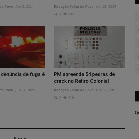
do Povo
Abr 3, 2024
Redação Folha do Povo
Abr 28, 2024
0
332
denúncia de fuga é
PM apreende 54 pedras de
crack no Retiro Colonial
do Povo
Jun 21, 2025
Redação Folha do Povo
Nov 25, 2023
0
116
Q
E-mail