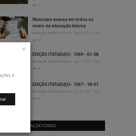
19
Município avança em todos os
níveis da educação básica
Redação Folha do Povo
Ago 8, 2026
0
20
EDIÇÃO ITATIAIUÇU - 1069 - 01-08
Redação Folha do Povo
Ago 1, 2026
0
68
zações e
EDIÇÃO ITATIAIUÇU - 1067 - 18-07
Redação Folha do Povo
Jul 18, 2026
0
nar
88
PUBLICAÇÕES ALEATÓRIAS