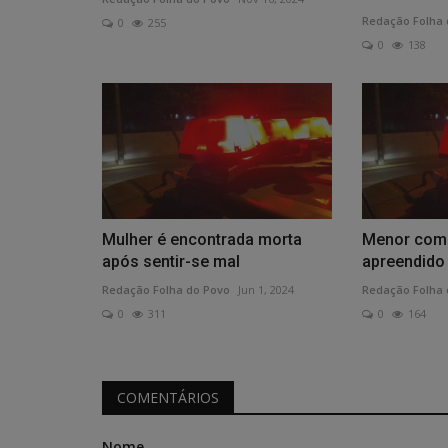
Redação Folha 
0
255
0
138
Mulher é encontrada morta
Menor com 
após sentir-se mal
apreendido
Redação Folha do Povo
Jun 1, 2024
Redação Folha 
0
311
0
164
COMENTÁRIOS
Nome