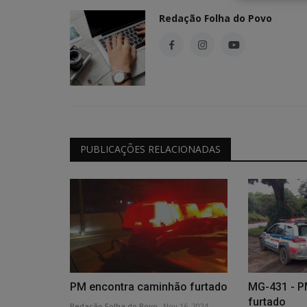
Redação Folha do Povo
Edições em PDF
PUBLICAÇÕES RELACIONADAS
EDIÇÃO ITATIAIUÇU - 1064 - 27
Redação Folha do Povo
Jun 27, 2026
0
156
PM encontra caminhão furtado
MG-431 - PM
furtado
Redação Folha do Povo
Nov 16, 2024