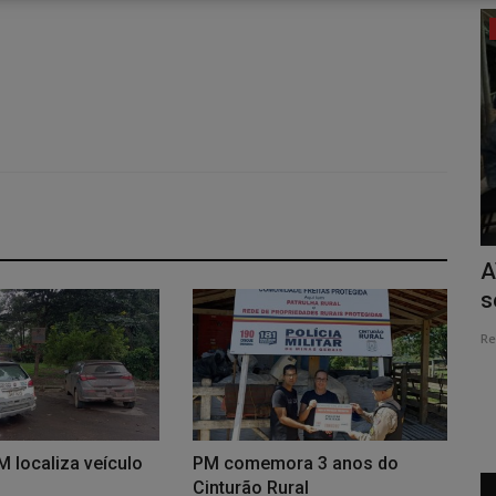
Edições em PDF
-06
EDIÇÃO ITATIAIUÇU - 1070 - 08-08
A
s
Redação Folha do Povo
Ago 8, 2026
0
26
Re
 localiza veículo
PM comemora 3 anos do
Cinturão Rural