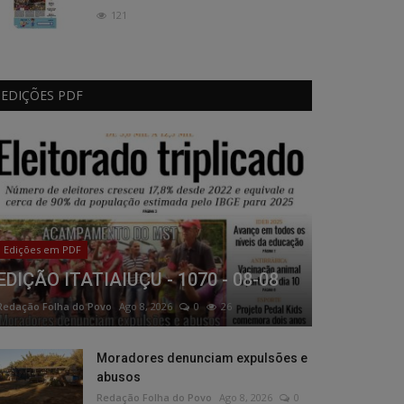
121
EDIÇÕES PDF
Edições em PDF
EDIÇÃO ITATIAIUÇU - 1070 - 08-08
Redação Folha do Povo
Ago 8, 2026
0
26
Moradores denunciam expulsões e
abusos
Redação Folha do Povo
Ago 8, 2026
0