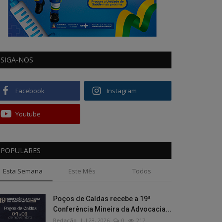
SIGA-NOS
Facebook
Instagram
Youtube
POPULARES
Esta Semana
Este Mês
Todos
Poços de Caldas recebe a 19ª
Conferência Mineira da Advocacia...
Redação
Jul 28, 2026
0
217