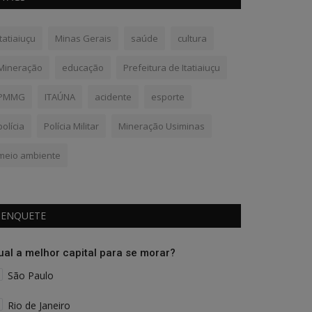
Itatiaiuçu
Minas Gerais
saúde
cultura
Mineração
educação
Prefeitura de Itatiaiuçu
PMMG
ITAÚNA
acidente
esporte
polícia
Polícia Militar
Mineração Usiminas
meio ambiente
ENQUETE
ual a melhor capital para se morar?
São Paulo
Rio de Janeiro