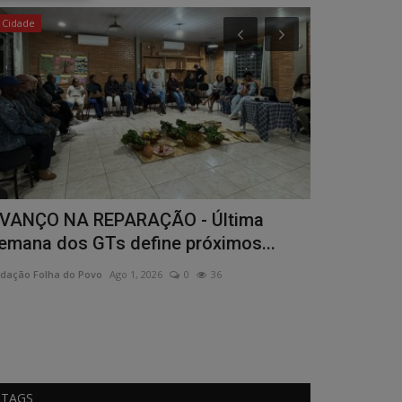
Cidade
TV e Cultura
VANÇO NA REPARAÇÃO - Última
CULTURA E
emana dos GTs define próximos...
gastronômi
dação Folha do Povo
Ago 1, 2026
0
36
Redação Folha do
TAGS