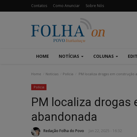
Contatos
Como Anunciar
Sobre Nós
HOME
NOTÍCIAS
COLUNAS
EDI
Home
Notícias
Polícia
PM localiza drogas em construção
Polícia
PM localiza drogas
abandonada
Redação Folha do Povo
Jan 22, 2025 - 16:32