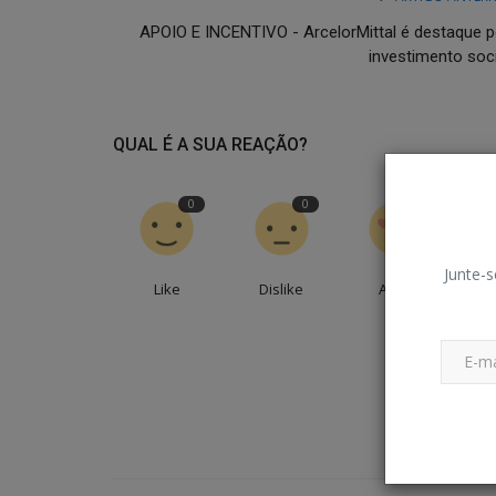
APOIO E INCENTIVO - ArcelorMittal é destaque p
investimento soci
QUAL É A SUA REAÇÃO?
0
0
0
Junte-s
Like
Dislike
Amei
En