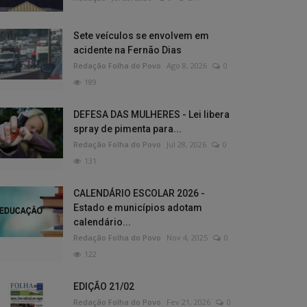
Sete veículos se envolvem em
acidente na Fernão Dias
Redação Folha do Povo
Ago 8, 2026
0
189
DEFESA DAS MULHERES - Lei libera
spray de pimenta para...
Redação Folha do Povo
Jul 28, 2026
0
131
CALENDÁRIO ESCOLAR 2026 -
Estado e municípios adotam
calendário...
Redação Folha do Povo
Nov 4, 2025
0
122
EDIÇÃO 21/02
Redação Folha do Povo
Fev 21, 2026
0