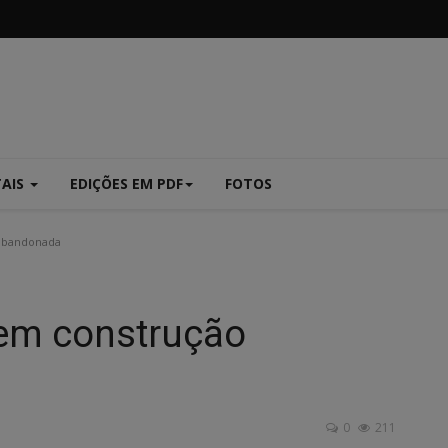
TAIS
EDIÇÕES EM PDF
FOTOS
 abandonada
 em construção
0
211