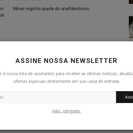
or
Minas registra queda do analfabetismo
al
0
0
0
0
ASSINE NOSSA NEWSLETTER
e à nossa lista de assinantes para receber as últimas notícias, atuali
graçado
Bravo
Triste
Uau
ofertas especiais diretamente em sua caixa de entrada.
Assi
Não, obrigado.