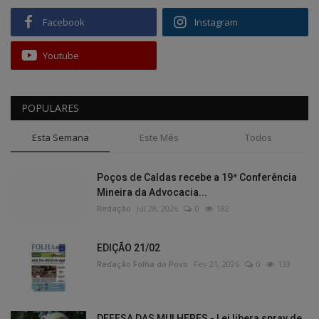
Facebook
Instagram
Youtube
POPULARES
Esta Semana
Este Mês
Todos
Poços de Caldas recebe a 19ª Conferência
Mineira da Advocacia...
Redação
Jul 28, 2026
0
182
EDIÇÃO 21/02
Redação Folha do Povo
Fev 21, 2026
0
133
DEFESA DAS MULHERES - Lei libera spray de