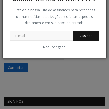
Junte-se à nossa lista de assinantes para receber as
Comentário
últimas notícias, atualizações e ofertas especiais
diretamente em sua caixa de entrada.
Assinar
Não, obrigado.
Comentar
SIGA-NOS