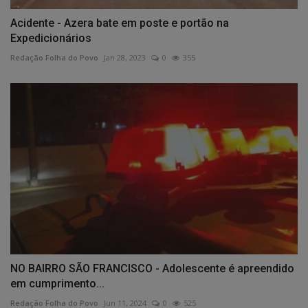
Acidente - Azera bate em poste e portão na
Expedicionários
Redação Folha do Povo
Jan 28, 2023
0
355
NO BAIRRO SÃO FRANCISCO - Adolescente é apreendido
em cumprimento...
Redação Folha do Povo
Jun 11, 2024
0
525