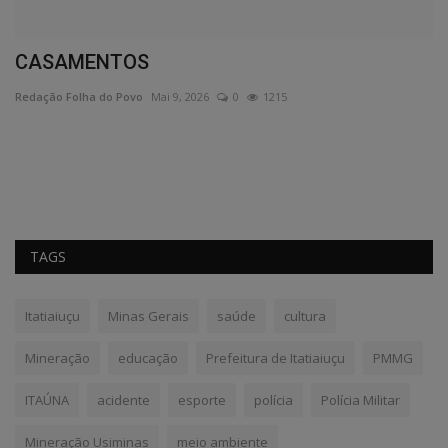
CASAMENTOS
Redação Folha do Povo
Mai 9, 2026
0
1215
TAGS
Itatiaiuçu
Minas Gerais
saúde
cultura
Mineração
educação
Prefeitura de Itatiaiuçu
PMMG
ITAÚNA
acidente
esporte
polícia
Polícia Militar
Mineração Usiminas
meio ambiente