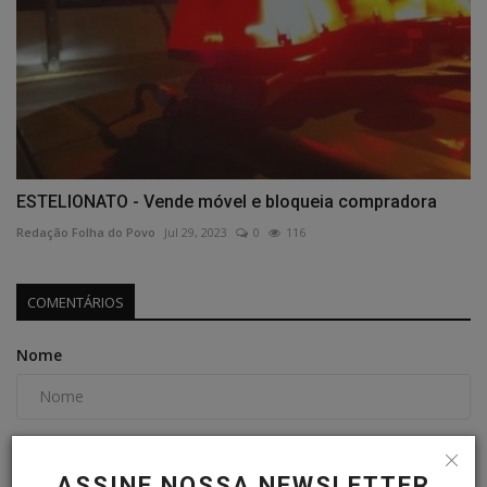
ESTELIONATO - Vende móvel e bloqueia compradora
Redação Folha do Povo
Jul 29, 2023
0
116
COMENTÁRIOS
Nome
E-mail
ASSINE NOSSA NEWSLETTER