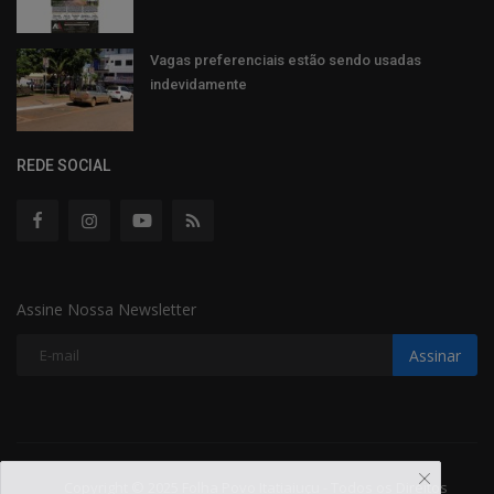
Vagas preferenciais estão sendo usadas
indevidamente
REDE SOCIAL
Assine Nossa Newsletter
Assinar
Copyright © 2025 Folha Povo Itatiaiuçu - Todos os Direitos