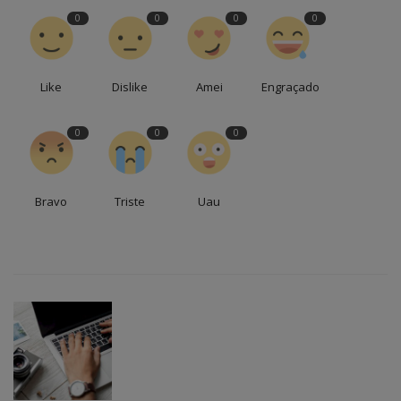
0
0
0
0
Like
Dislike
Amei
Engraçado
0
0
0
Bravo
Triste
Uau