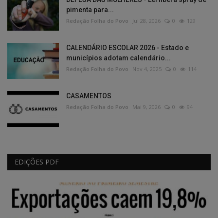
pimenta para...
Redação Folha do Povo
Jul 28, 2026
0
129
CALENDÁRIO ESCOLAR 2026 - Estado e
municípios adotam calendário...
Redação Folha do Povo
Nov 4, 2025
0
114
CASAMENTOS
Redação Folha do Povo
Mai 9, 2026
0
94
EDIÇÕES PDF