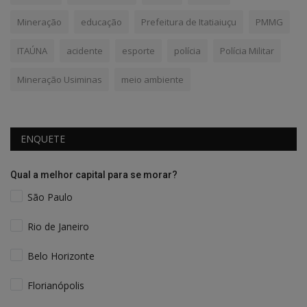
Mineração
educação
Prefeitura de Itatiaiuçu
PMMG
ITAÚNA
acidente
esporte
polícia
Polícia Militar
Mineração Usiminas
meio ambiente
ENQUETE
Qual a melhor capital para se morar?
São Paulo
Rio de Janeiro
Belo Horizonte
Florianópolis