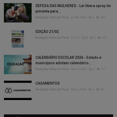
DEFESA DAS MULHERES - Lei libera spray de
pimenta para...
Redação Folha do Povo
Jul 28, 2026
0
129
EDIÇÃO 21/02
Redação Folha do Povo
Fev 21, 2026
0
127
CALENDÁRIO ESCOLAR 2026 - Estado e
municípios adotam calendário...
Redação Folha do Povo
Nov 4, 2025
0
117
CASAMENTOS
Redação Folha do Povo
Mai 2, 2026
0
94