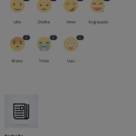
Like
Dislike
Amei
Engraçado
0
0
0
Bravo
Triste
Uau