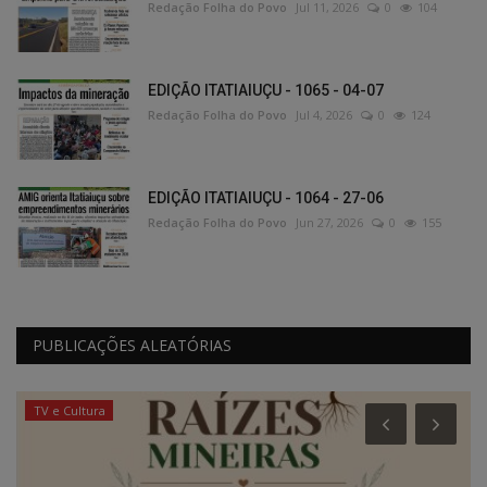
Redação Folha do Povo
Jul 11, 2026
0
104
EDIÇÃO ITATIAIUÇU - 1065 - 04-07
Redação Folha do Povo
Jul 4, 2026
0
124
EDIÇÃO ITATIAIUÇU - 1064 - 27-06
Redação Folha do Povo
Jun 27, 2026
0
155
PUBLICAÇÕES ALEATÓRIAS
TV e Cultura