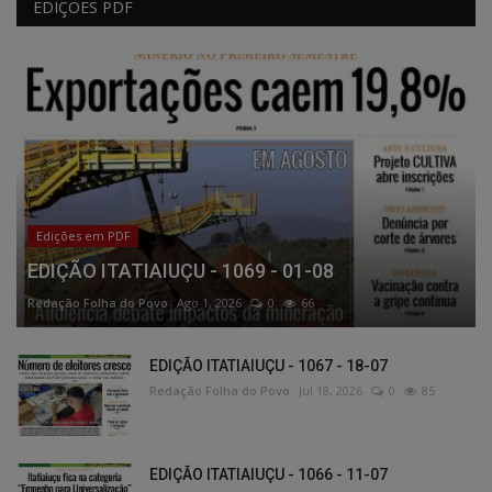
EDIÇÕES PDF
Edições em PDF
EDIÇÃO ITATIAIUÇU - 1069 - 01-08
Redação Folha do Povo
Ago 1, 2026
0
66
EDIÇÃO ITATIAIUÇU - 1067 - 18-07
Redação Folha do Povo
Jul 18, 2026
0
85
EDIÇÃO ITATIAIUÇU - 1066 - 11-07