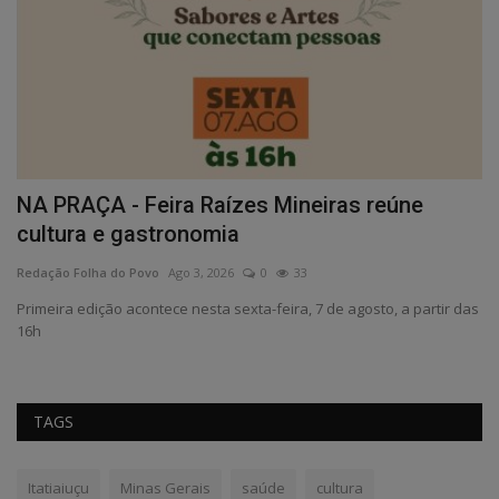
NA PRAÇA - Feira Raízes Mineiras reúne
E
cultura e gastronomia
Re
Redação Folha do Povo
Ago 3, 2026
0
33
e
Primeira edição acontece nesta sexta-feira, 7 de agosto, a partir das
16h
TAGS
Itatiaiuçu
Minas Gerais
saúde
cultura