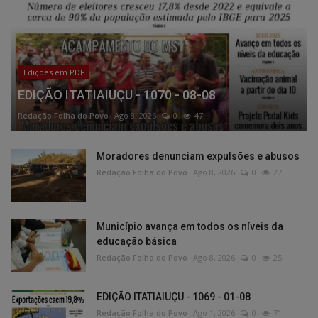
Edições em PDF
EDIÇÃO ITATIAIUÇU - 1070 - 08-08
Redação Folha do Povo
Ago 8, 2026
0
47
Moradores denunciam expulsões e abusos
Redação Folha do Povo
Ago 8, 2026
0
27
Município avança em todos os níveis da
educação básica
Redação Folha do Povo
Ago 8, 2026
0
25
EDIÇÃO ITATIAIUÇU - 1069 - 01-08
Redação Folha do Povo
Ago 1, 2026
0
71