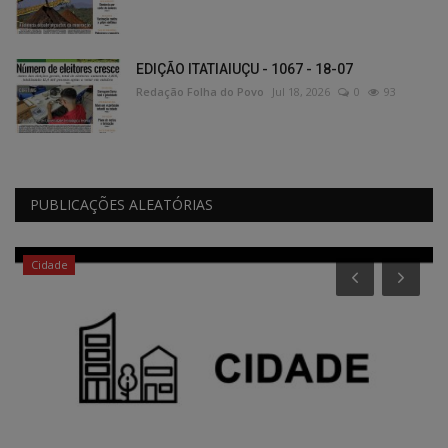
EDIÇÃO ITATIAIUÇU - 1067 - 18-07
Redação Folha do Povo
Jul 18, 2026
0
93
PUBLICAÇÕES ALEATÓRIAS
Cidade