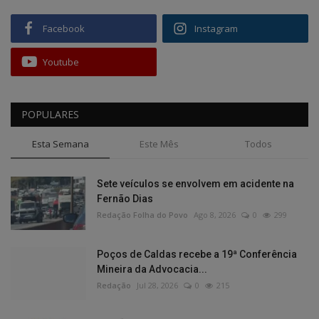
Facebook
Instagram
Youtube
POPULARES
Esta Semana
Este Mês
Todos
Sete veículos se envolvem em acidente na
Fernão Dias
Redação Folha do Povo
Ago 8, 2026
0
299
Poços de Caldas recebe a 19ª Conferência
Mineira da Advocacia...
Redação
Jul 28, 2026
0
215