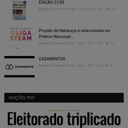
EDIÇÃO 21/02
Redação Folha do Povo
Fev 21, 2026
0
117
Projeto de Itatiaiuçu é selecionado no
Prêmio Nacional...
Redação Folha do Povo
Ago 4, 2026
0
113
CASAMENTOS
Redação Folha do Povo
Mai 2, 2026
0
92
EDIÇÕES PDF