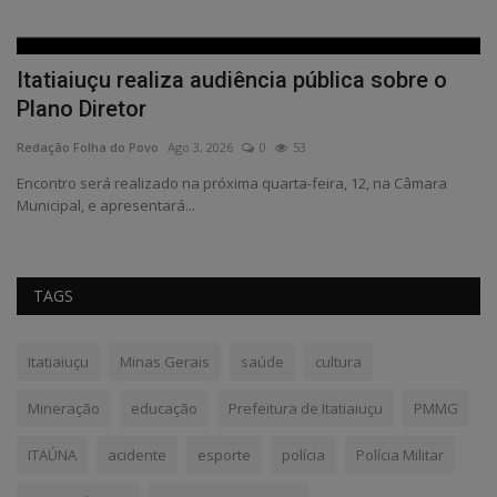
e
Itatiaiuçu realiza audiência pública sobre o
C
Plano Diretor
Re
Redação Folha do Povo
Ago 3, 2026
0
53
ta;
Encontro será realizado na próxima quarta-feira, 12, na Câmara
Municipal, e apresentará...
TAGS
Itatiaiuçu
Minas Gerais
saúde
cultura
Mineração
educação
Prefeitura de Itatiaiuçu
PMMG
ITAÚNA
acidente
esporte
polícia
Polícia Militar