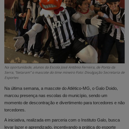
Edições em PDF
Fotos
Na oportunidade, alunos da Escola José Antônio Ferreira, de Ponta da
Serra, “tietaram” o mascote do time mineiro Foto: Divulgação Secretaria de
Esportes
Na última semana, a mascote do Atlético-MG, o Galo Doido,
marcou presença nas escolas do município, sendo um
momento de descontração e divertimento para torcedores e não
torcedores.
A iniciativa, realizada em parceria com o Instituto Galo, busca
levar lazer e aprendizado, incentivando a prática do esporte