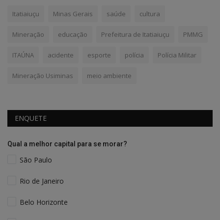
Itatiaiuçu
Minas Gerais
saúde
cultura
Mineração
educação
Prefeitura de Itatiaiuçu
PMMG
ITAÚNA
acidente
esporte
polícia
Polícia Militar
Mineração Usiminas
meio ambiente
ENQUETE
Qual a melhor capital para se morar?
São Paulo
Rio de Janeiro
Belo Horizonte