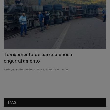
Tombamento de carreta causa
C
engarrafamento
I
Redação Folha do Povo
Ago 1, 2026
0
50
Re
Ev
es
TAGS