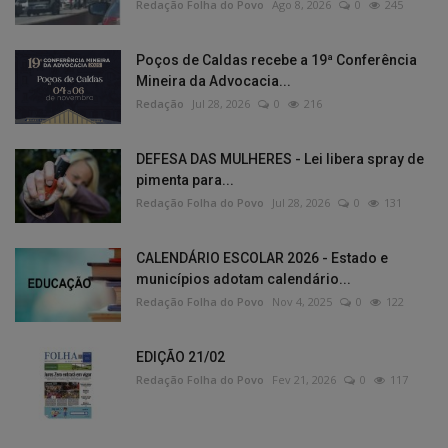
Redação Folha do Povo
Ago 8, 2026
0
245
Poços de Caldas recebe a 19ª Conferência
Mineira da Advocacia...
Redação
Jul 28, 2026
0
216
DEFESA DAS MULHERES - Lei libera spray de
pimenta para...
Redação Folha do Povo
Jul 28, 2026
0
131
CALENDÁRIO ESCOLAR 2026 - Estado e
municípios adotam calendário...
Redação Folha do Povo
Nov 4, 2025
0
122
EDIÇÃO 21/02
Redação Folha do Povo
Fev 21, 2026
0
117