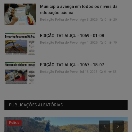
Município avança em todos os níveis da
educação básica
Redação Folha do Povo
Ago 8, 2026
0
20
EDIÇÃO ITATIAIUÇU - 1069 - 01-08
Redação Folha do Povo
Ago 1, 2026
0
70
EDIÇÃO ITATIAIUÇU - 1067 - 18-07
Redação Folha do Povo
Jul 18, 2026
0
88
PUBLICAÇÕES ALEATÓRIAS
Polícia