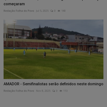
começaram
Redação Folha do Povo
Jul 5, 2025
0
140
AMADOR - Semifinalistas serão definidos neste domingo
Redação Folha do Povo
Nov 8, 2025
0
113