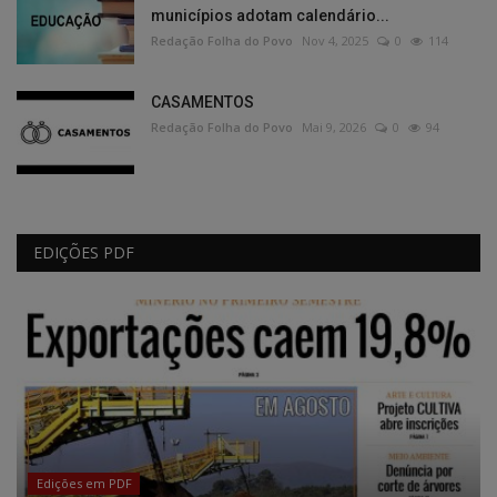
municípios adotam calendário...
Redação Folha do Povo
Nov 4, 2025
0
114
CASAMENTOS
Redação Folha do Povo
Mai 9, 2026
0
94
EDIÇÕES PDF
Edições em PDF