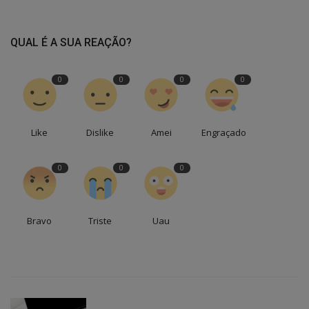
QUAL É A SUA REAÇÃO?
0
0
0
0
Like
Dislike
Amei
Engraçado
0
0
0
Bravo
Triste
Uau