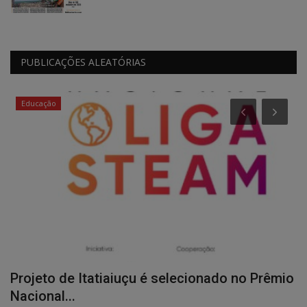
PUBLICAÇÕES ALEATÓRIAS
Educação
e
Projeto de Itatiaiuçu é selecionado no Prêmio
C
Nacional...
a