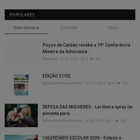
POPULARES
Esta Semana
Este Mês
Todos
Poços de Caldas recebe a 19ª Conferência
Mineira da Advocacia...
Redação
Jul 28, 2026
0
192
EDIÇÃO 21/02
Redação Folha do Povo
Fev 21, 2026
0
130
DEFESA DAS MULHERES - Lei libera spray de
pimenta para...
Redação Folha do Povo
Jul 28, 2026
0
128
CALENDÁRIO ESCOLAR 2026 - Estado e