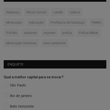
Itatiaiuçu
Minas Gerais
saúde
cultura
Mineração
educação
Prefeitura de Itatiaiuçu
PMMG
ITAÚNA
acidente
esporte
polícia
Polícia Militar
Mineração Usiminas
meio ambiente
ENQUETE
Qual a melhor capital para se morar?
São Paulo
Rio de Janeiro
Belo Horizonte