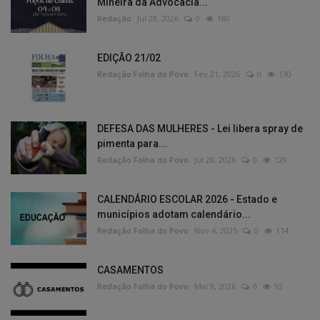
Mineira da Advocacia...
Redação
Jul 28, 2026
0
180
EDIÇÃO 21/02
Redação Folha do Povo
Fev 21, 2026
0
130
DEFESA DAS MULHERES - Lei libera spray de
pimenta para...
Redação Folha do Povo
Jul 28, 2026
0
129
CALENDÁRIO ESCOLAR 2026 - Estado e
municípios adotam calendário...
Redação Folha do Povo
Nov 4, 2025
0
114
CASAMENTOS
Redação Folha do Povo
Mai 9, 2026
0
93