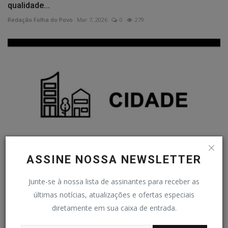
qualidade...
Redação Folha do Povo
Mar 7, 2026
0
279
ASSINE NOSSA NEWSLETTER
CONSCIÊNCIA NEGRA - Prefeitura decreta ponto
Junte-se à nossa lista de assinantes para receber as
facultativo...
últimas notícias, atualizações e ofertas especiais
Redação Folha do Povo
Nov 12, 2025
0
158
diretamente em sua caixa de entrada.