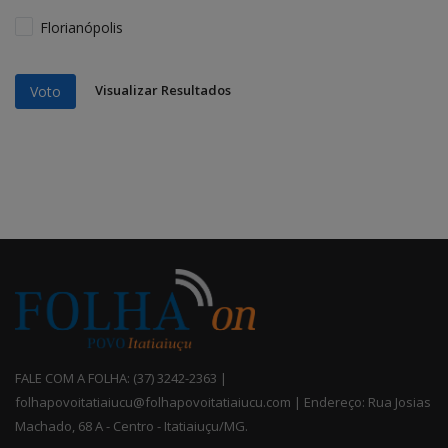
Florianópolis
Visualizar Resultados
Voto
FALE COM A FOLHA: (37) 3242-2363 |
folhapovoitatiaiucu@folhapovoitatiaiucu.com | Endereço: Rua Josias
Machado, 68 A - Centro - Itatiaiuçu/MG.