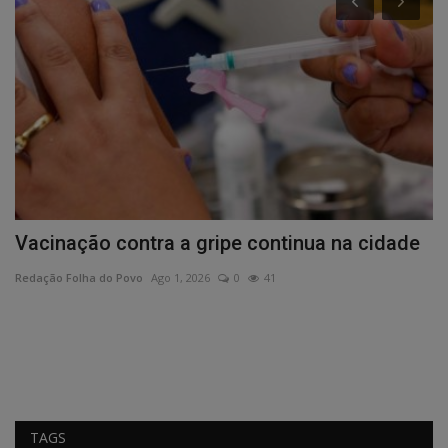
Vacinação contra a gripe continua na cidade
I
Redação Folha do Povo
Ago 1, 2026
0
41
Re
TAGS