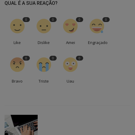
QUAL É A SUA REAÇÃO?
0
0
0
0
Like
Dislike
Amei
Engraçado
0
0
0
Bravo
Triste
Uau