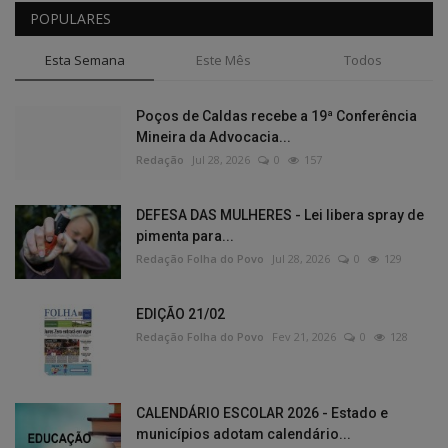
POPULARES
Esta Semana
Este Mês
Todos
Poços de Caldas recebe a 19ª Conferência
Mineira da Advocacia...
Redação
Jul 28, 2026
0
157
DEFESA DAS MULHERES - Lei libera spray de
pimenta para...
Redação Folha do Povo
Jul 28, 2026
0
129
EDIÇÃO 21/02
Redação Folha do Povo
Fev 21, 2026
0
128
CALENDÁRIO ESCOLAR 2026 - Estado e
municípios adotam calendário...