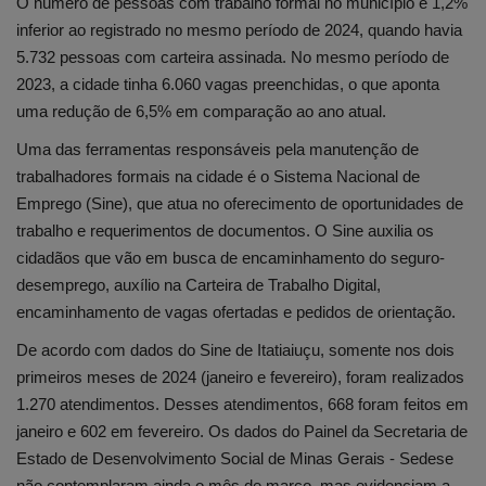
O número de pessoas com trabalho formal no município é 1,2%
inferior ao registrado no mesmo período de 2024, quando havia
5.732 pessoas com carteira assinada. No mesmo período de
2023, a cidade tinha 6.060 vagas preenchidas, o que aponta
uma redução de 6,5% em comparação ao ano atual.
Uma das ferramentas responsáveis pela manutenção de
trabalhadores formais na cidade é o Sistema Nacional de
Emprego (Sine), que atua no oferecimento de oportunidades de
trabalho e requerimentos de documentos. O Sine auxilia os
cidadãos que vão em busca de encaminhamento do seguro-
desemprego, auxílio na Carteira de Trabalho Digital,
encaminhamento de vagas ofertadas e pedidos de orientação.
De acordo com dados do Sine de Itatiaiuçu, somente nos dois
primeiros meses de 2024 (janeiro e fevereiro), foram realizados
1.270 atendimentos. Desses atendimentos, 668 foram feitos em
janeiro e 602 em fevereiro. Os dados do Painel da Secretaria de
Estado de Desenvolvimento Social de Minas Gerais - Sedese
não contemplaram ainda o mês de março, mas evidenciam a