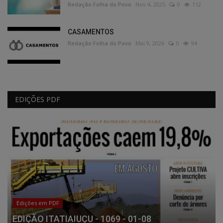
Redação Folha do Povo
Nov 4, 2025
0
112
CASAMENTOS
Redação Folha do Povo
Mai 9, 2026
0
94
EDIÇÕES PDF
Edições em PDF
EDIÇÃO ITATIAIUÇU - 1069 - 01-08