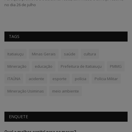
no dia 26 de julho
TAGS
Itatiaiuçu
Minas Gerais
saúde
cultura
Mineração
educação
Prefeitura de Itatiaiuçu
PMMG
ITAÚNA
acidente
esporte
polícia
Polícia Militar
Mineração Usiminas
meio ambiente
ENQUETE