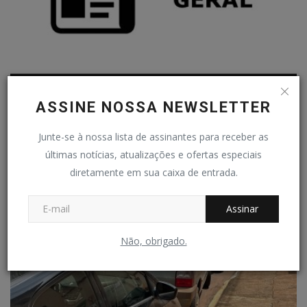
A PARTIR DE MAIO - Confirmado salário mínimo de R$
ASSINE NOSSA NEWSLETTER
1.320
Redação Folha do Povo
Fev 21, 2023
0
93
Junte-se à nossa lista de assinantes para receber as
últimas notícias, atualizações e ofertas especiais
diretamente em sua caixa de entrada.
Assinar
Não, obrigado.