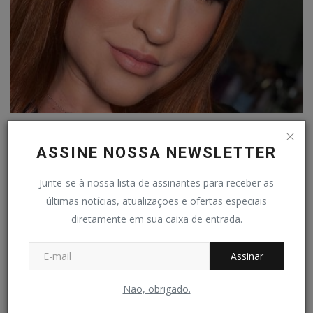
COLUNA SOCIAL - HOLOFOTE - 16-08
Redação Folha do Povo
Ago 16, 2025
0
134
ASSINE NOSSA NEWSLETTER
Junte-se à nossa lista de assinantes para receber as
últimas notícias, atualizações e ofertas especiais
diretamente em sua caixa de entrada.
Assinar
Não, obrigado.