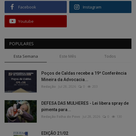
Facebook
Instagram
Youtube
POPULARES
Esta Semana
Este Mês
Todos
Poços de Caldas recebe a 19ª Conferência
Mineira da Advocacia...
Redação
Jul 28, 2026
0
203
DEFESA DAS MULHERES - Lei libera spray de
pimenta para...
Redação Folha do Povo
Jul 28, 2026
0
130
EDIÇÃO 21/02