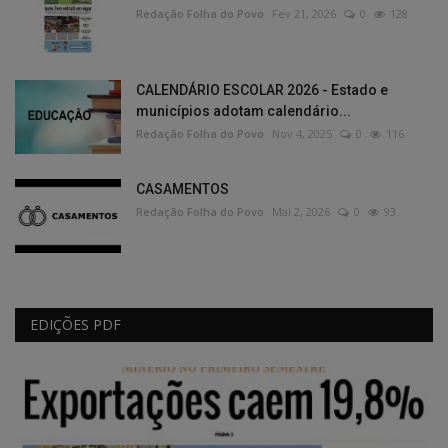
Redação Folha do Povo
Fev 21, 2026
0
128
CALENDÁRIO ESCOLAR 2026 - Estado e
municípios adotam calendário...
Redação Folha do Povo
Nov 4, 2025
0
116
CASAMENTOS
Redação Folha do Povo
Mai 2, 2026
0
93
EDIÇÕES PDF