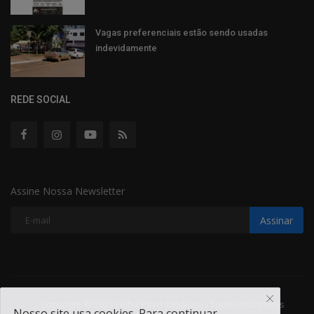
Vagas preferenciais estão sendo usadas
indevidamente
REDE SOCIAL
Assine Nossa Newsletter
Assinar
Copyright © 2025 Folha Povo Itatiaiuçu - Todos os Direitos
Nosso site usa cookies. Para continuar