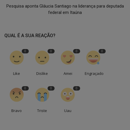
Pesquisa aponta Gláucia Santiago na liderança para deputada
federal em Itaúna
QUAL É A SUA REAÇÃO?
0
0
0
0
Like
Dislike
Amei
Engraçado
0
0
0
Bravo
Triste
Uau