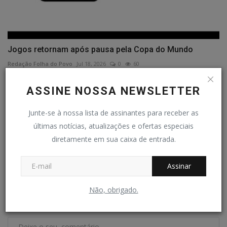
Jogos retornam após pausa pela Copa do Mundo
Redação Folha do Povo
Jul 18, 2026
0
60
ASSINE NOSSA NEWSLETTER
COMENTÁRIOS
Junte-se à nossa lista de assinantes para receber as
Nome
últimas notícias, atualizações e ofertas especiais
diretamente em sua caixa de entrada.
E-mail
Assinar
Não, obrigado.
Comentário