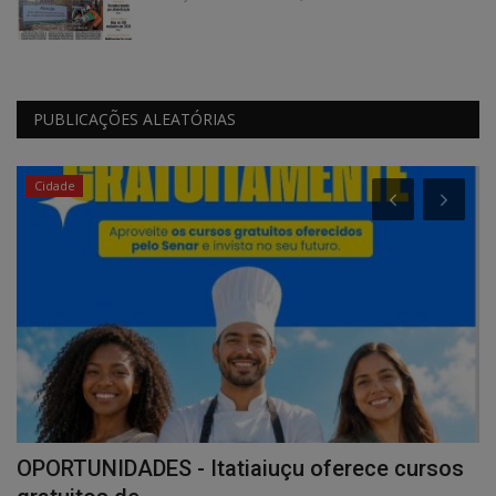
PUBLICAÇÕES ALEATÓRIAS
Cidade
OPORTUNIDADES - Itatiaiuçu oferece cursos
C