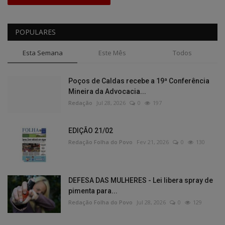
POPULARES
Esta Semana
Este Mês
Todos
Poços de Caldas recebe a 19ª Conferência
Mineira da Advocacia...
Redação
Jul 28, 2026
0
197
EDIÇÃO 21/02
Redação Folha do Povo
Fev 21, 2026
0
130
DEFESA DAS MULHERES - Lei libera spray de
pimenta para...
Redação Folha do Povo
Jul 28, 2026
0
129