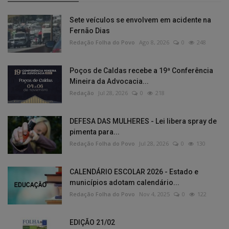
Sete veículos se envolvem em acidente na
Fernão Dias
Redação Folha do Povo
Ago 8, 2026
0
248
Poços de Caldas recebe a 19ª Conferência
Mineira da Advocacia...
Redação
Jul 28, 2026
0
218
DEFESA DAS MULHERES - Lei libera spray de
pimenta para...
Redação Folha do Povo
Jul 28, 2026
0
130
CALENDÁRIO ESCOLAR 2026 - Estado e
municípios adotam calendário...
Redação Folha do Povo
Nov 4, 2025
0
122
EDIÇÃO 21/02