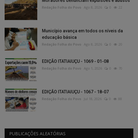
Moradores denunciam expulsões e abusos
Redação Folha do Povo
Ago 8, 2026
0
22
Município avança em todos os níveis da
educação básica
Redação Folha do Povo
Ago 8, 2026
0
20
EDIÇÃO ITATIAIUÇU - 1069 - 01-08
Redação Folha do Povo
Ago 1, 2026
0
70
EDIÇÃO ITATIAIUÇU - 1067 - 18-07
Redação Folha do Povo
Jul 18, 2026
0
88
PUBLICAÇÕES ALEATÓRIAS