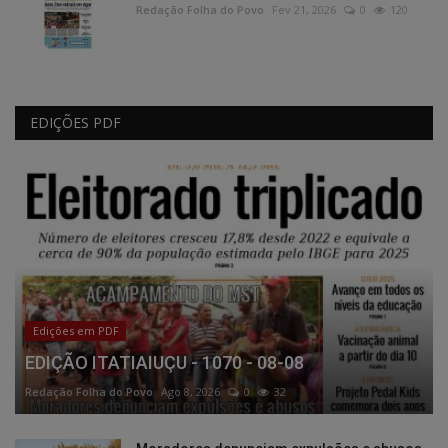
Redação Folha do Povo
Fev 21, 2026
0
120
EDIÇÕES PDF
Edições em PDF
EDIÇÃO ITATIAIUÇU - 1070 - 08-08
Redação Folha do Povo
Ago 8, 2026
0
32