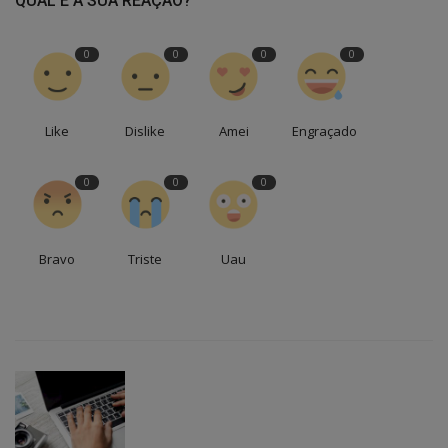
QUAL É A SUA REAÇÃO?
0
0
0
0
Like
Dislike
Amei
Engraçado
0
0
0
Bravo
Triste
Uau