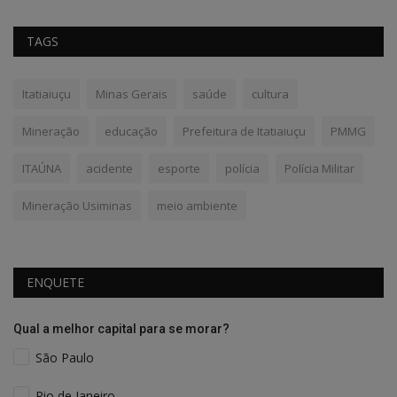
TAGS
Itatiaiuçu
Minas Gerais
saúde
cultura
Mineração
educação
Prefeitura de Itatiaiuçu
PMMG
ITAÚNA
acidente
esporte
polícia
Polícia Militar
Mineração Usiminas
meio ambiente
ENQUETE
Qual a melhor capital para se morar?
São Paulo
Rio de Janeiro