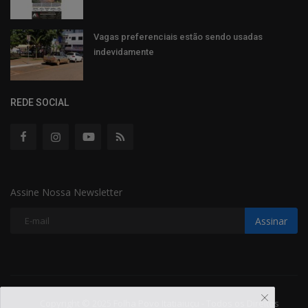
Vagas preferenciais estão sendo usadas
indevidamente
REDE SOCIAL
Assine Nossa Newsletter
Assinar
Copyright © 2025 Folha Povo Itatiaiuçu - Todos os Direitos