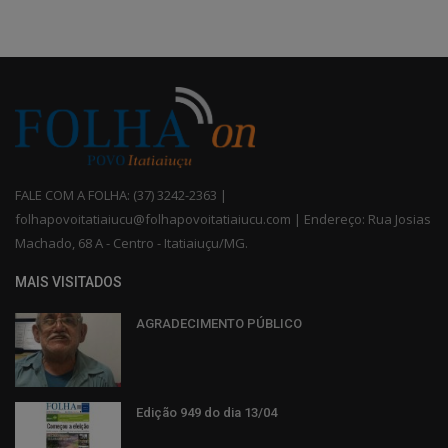
FALE COM A FOLHA: (37) 3242-2363 |
folhapovoitatiaiucu@folhapovoitatiaiucu.com | Endereço: Rua Josias
Machado, 68 A - Centro - Itatiaiuçu/MG.
MAIS VISITADOS
AGRADECIMENTO PÚBLICO
Edição 949 do dia 13/04