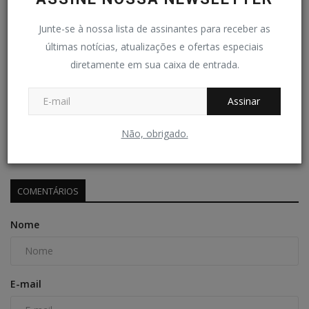
Junte-se à nossa lista de assinantes para receber as
últimas notícias, atualizações e ofertas especiais
diretamente em sua caixa de entrada.
Assinar
Ingressos para a Liga das Nações de Vôlei 2026
Não, obrigado.
Redação Folha do Povo
Mai 15, 2026
0
100
COMENTÁRIOS
Nome
E-mail