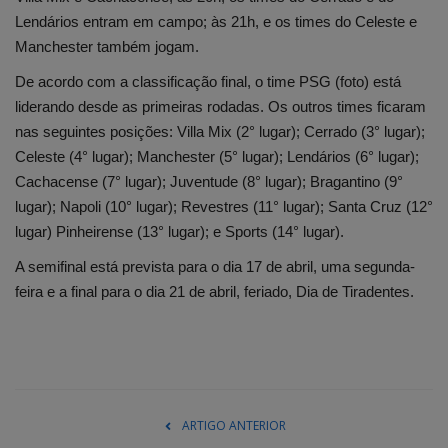
Lendários entram em campo; às 21h, e os times do Celeste e
Manchester também jogam.
De acordo com a classificação final, o time PSG (foto) está
liderando desde as primeiras rodadas. Os outros times ficaram
nas seguintes posições: Villa Mix (2° lugar); Cerrado (3° lugar);
Celeste (4° lugar); Manchester (5° lugar); Lendários (6° lugar);
Cachacense (7° lugar); Juventude (8° lugar); Bragantino (9°
lugar); Napoli (10° lugar); Revestres (11° lugar); Santa Cruz (12°
lugar) Pinheirense (13° lugar); e Sports (14° lugar).
A semifinal está prevista para o dia 17 de abril, uma segunda-
feira e a final para o dia 21 de abril, feriado, Dia de Tiradentes.
ARTIGO ANTERIOR