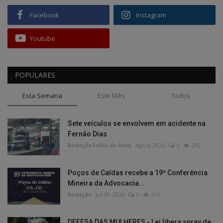
Facebook
Instagram
Youtube
POPULARES
Esta Semana
Este Mês
Todos
Sete veículos se envolvem em acidente na
Fernão Dias
Redação Folha do Povo
Ago 8, 2026
0
245
Poços de Caldas recebe a 19ª Conferência
Mineira da Advocacia...
Redação
Jul 28, 2026
0
216
DEFESA DAS MULHERES - Lei libera spray de