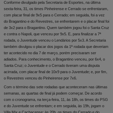
Conforme divulgado pela Secretaria de Esportes, na última
sexta-feira, 31, os times Pinheirense e Cerrado se enfrentaram,
com placar final de 9x5 para o Cerrado; em seguida, foi a vez
do Bragantino e do Revestres, se enfrentarem e o placar final foi
de 3x2 para o Bragantino. Quem também jogou foi o Santa Cruz
e contra o Napoli, que venceu por 9x5. E, para finalizar a 7ª
rodada, o Juventude venceu o Lendários por 5x3. A Secretaria
também divulgou o placar dos jogos da 1ª rodada que deveriam
ter acontecido no dia 7 de março, porém precisaram ser
adiados. Para conhecimento, o Bragantino venceu, por 6x4, o
Santa Cruz; o Juventude e o Cerrado tiveram uma disputa
acirrada, com placar final de 10x9 para o Juventude; e, por fim,
o Revestres venceu do Pinheirense por 7x6.
Com o término das sete rodadas que aconteceram nas últimas
semanas, as quartas de final já podem começar. De acordo
com o cronograma, na terça-feira, 11, às 18h, os times do PSG
e do Juventude se enfrentam; e em seguida, às 19h, jogam o
Villa Mix e Cachacense; às 20h, os times do Cerrado e do