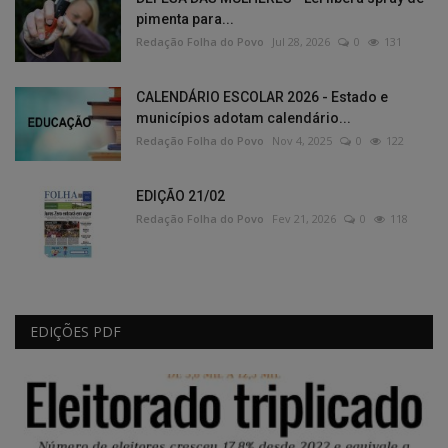
pimenta para...
Redação Folha do Povo
Jul 28, 2026
0
131
CALENDÁRIO ESCOLAR 2026 - Estado e
municípios adotam calendário...
Redação Folha do Povo
Nov 4, 2025
0
122
EDIÇÃO 21/02
Redação Folha do Povo
Fev 21, 2026
0
118
EDIÇÕES PDF