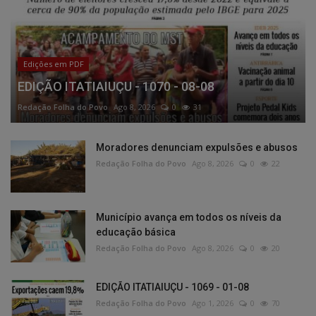
Edições em PDF
EDIÇÃO ITATIAIUÇU - 1070 - 08-08
Redação Folha do Povo
Ago 8, 2026
0
31
Moradores denunciam expulsões e abusos
Redação Folha do Povo
Ago 8, 2026
0
22
Município avança em todos os níveis da
educação básica
Redação Folha do Povo
Ago 8, 2026
0
20
EDIÇÃO ITATIAIUÇU - 1069 - 01-08
Redação Folha do Povo
Ago 1, 2026
0
70