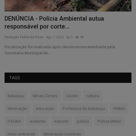
ia
DENÚNCIA - Polícia Ambiental autua
C
responsável por corte...
Re
Redação Folha do Povo
Ago 1, 2026
0
48
xos
Fiscalização foi realizada após denúncia encaminhada pela
Secretaria Municipal de...
TAGS
Itatiaiuçu
Minas Gerais
saúde
cultura
Mineração
educação
Prefeitura de Itatiaiuçu
PMMG
ITAÚNA
acidente
esporte
polícia
Polícia Militar
meio ambiente
Mineração Usiminas