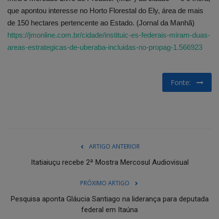
que apontou interesse no Horto Florestal do Ely, área de mais
de 150 hectares pertencente ao Estado. (Jornal da Manhã)
https://jmonline.com.br/cidade/instituic-es-federais-miram-duas-
areas-estrategicas-de-uberaba-incluidas-no-propag-1.566923
Fonte:
ARTIGO ANTERIOR
Itatiaiuçu recebe 2ª Mostra Mercosul Audiovisual
PRÓXIMO ARTIGO
Pesquisa aponta Gláucia Santiago na liderança para deputada
federal em Itaúna