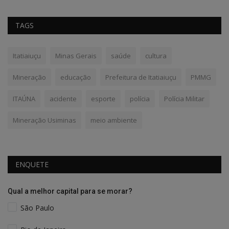
TAGS
Itatiaiuçu
Minas Gerais
saúde
cultura
Mineração
educação
Prefeitura de Itatiaiuçu
PMMG
ITAÚNA
acidente
esporte
polícia
Polícia Militar
Mineração Usiminas
meio ambiente
ENQUETE
Qual a melhor capital para se morar?
São Paulo