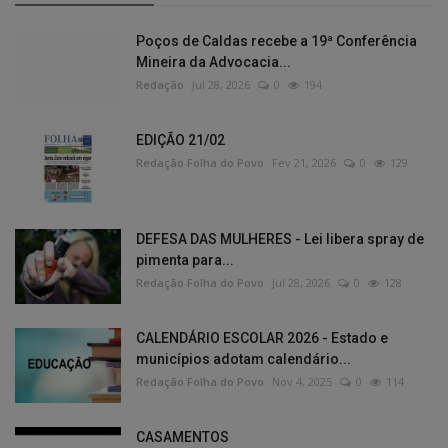
Poços de Caldas recebe a 19ª Conferência
Mineira da Advocacia...
Redação
Jul 28, 2026
0
194
EDIÇÃO 21/02
Redação Folha do Povo
Fev 21, 2026
0
129
DEFESA DAS MULHERES - Lei libera spray de
pimenta para...
Redação Folha do Povo
Jul 28, 2026
0
128
CALENDÁRIO ESCOLAR 2026 - Estado e
municípios adotam calendário...
Redação Folha do Povo
Nov 4, 2025
0
114
CASAMENTOS