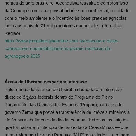
nomes do agro brasileiro. A conquista ressalta o compromisso
da Cooxupé com a responsabilidade socioambiental, o cuidado
com o meio ambiente e o incentivo às boas práticas agrícolas
junto aos mais de 21 mil produtores cooperados. (Jornal da
Região)
https://www.jornaldaregiaoonline.com.br/cooxupe-e-eleita-
campea-em-sustentabilidade-no-premio-melhores-do-
agronegocio-2025
Áreas de Uberaba despertam interesse
Pelo menos duas áreas de Uberaba despertaram interesse
direto de órgãos federais dentro do Programa de Pleno
Pagamento das Dívidas dos Estados (Propag), iniciativa do
governo Zema que prevê a transferência de imóveis mineiros à
União para abatimento da dívida estadual. Entre as instituições
que formalizaram intenção de uso estão a CeasaMinas — que
mira o Mercado Livre do Produtor (MLP) da cidade — e o Incra,