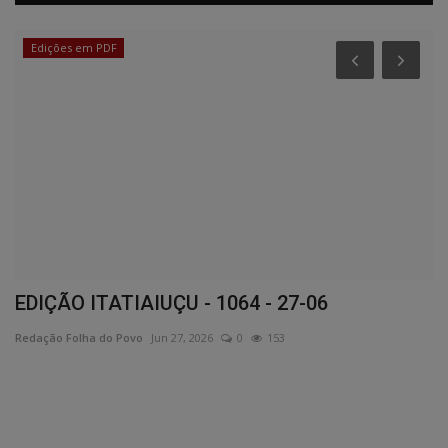
Edições em PDF
EDIÇÃO ITATIAIUÇU - 1064 - 27-06
F
Redação Folha do Povo
Jun 27, 2026
0
153
Re