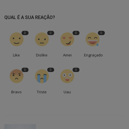
QUAL É A SUA REAÇÃO?
0
0
0
0
Like
Dislike
Amei
Engraçado
0
0
0
Bravo
Triste
Uau