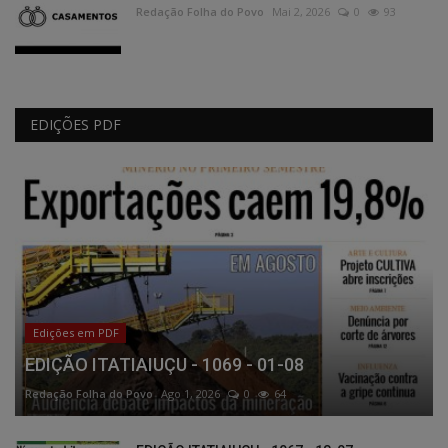
Redação Folha do Povo
Mai 2, 2026
0
93
EDIÇÕES PDF
Edições em PDF
EDIÇÃO ITATIAIUÇU - 1069 - 01-08
Redação Folha do Povo
Ago 1, 2026
0
64