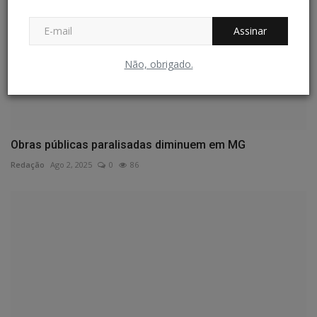
Assinar
Não, obrigado.
Obras públicas paralisadas diminuem em MG
Redação
Ago 2, 2025
0
86