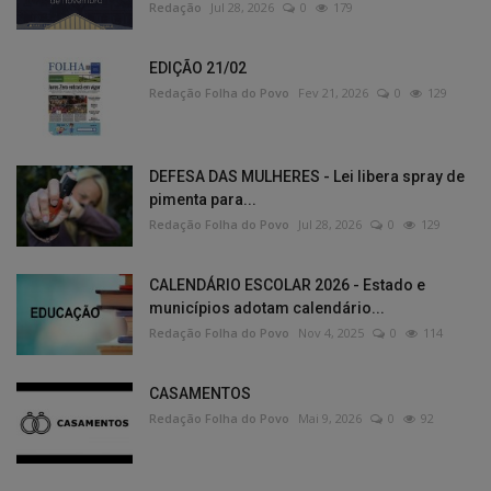
Redação
Jul 28, 2026
0
179
EDIÇÃO 21/02
Redação Folha do Povo
Fev 21, 2026
0
129
DEFESA DAS MULHERES - Lei libera spray de
pimenta para...
Redação Folha do Povo
Jul 28, 2026
0
129
CALENDÁRIO ESCOLAR 2026 - Estado e
municípios adotam calendário...
Redação Folha do Povo
Nov 4, 2025
0
114
CASAMENTOS
Redação Folha do Povo
Mai 9, 2026
0
92