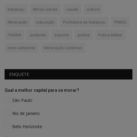
Itatiaiuçu
Minas Gerais
saúde
cultura
Mineração
educação
Prefeitura de Itatiaiuçu
PMMG
ITAÚNA
acidente
esporte
polícia
Polícia Militar
meio ambiente
Mineração Usiminas
ENQUETE
Qual a melhor capital para se morar?
São Paulo
Rio de Janeiro
Belo Horizonte