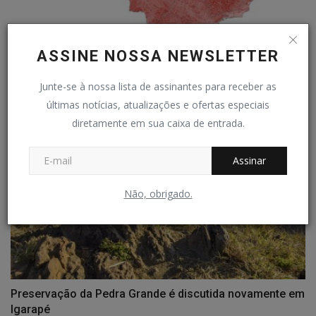
RELIGIOSIDADE EM ITATIAIUÇU - 70% da população é
ASSINE NOSSA NEWSLETTER
católica
Redação Folha do Povo
Jun 14, 2025
0
142
Junte-se à nossa lista de assinantes para receber as
últimas notícias, atualizações e ofertas especiais
diretamente em sua caixa de entrada.
Assinar
Não, obrigado.
Preservação da Pedra Grande é discutida novamente em
Igarapé