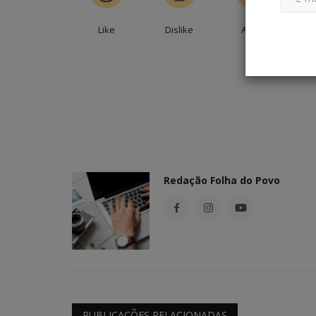
Like
Dislike
Amei
En
ia debate
CULTURA E LAZER - Turismo
ão
gastronômico movimenta cidad
Redação Folha do Povo
0
44
Redação Folha do Povo
Jul 25, 2026
0
65
PUBLICAÇÕES RELACIONADAS