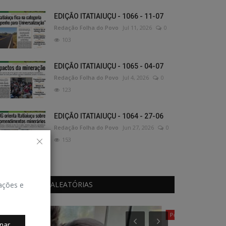
EDIÇÃO ITATIAIUÇU - 1066 - 11-07
Redação Folha do Povo
Jul 11, 2026
0
103
EDIÇÃO ITATIAIUÇU - 1065 - 04-07
Redação Folha do Povo
Jul 4, 2026
0
123
EDIÇÃO ITATIAIUÇU - 1064 - 27-06
Redação Folha do Povo
Jun 27, 2026
0
153
PUBLICAÇÕES ALEATÓRIAS
zações e
Política
Política
nar