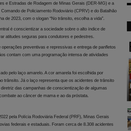
cações e Estradas de Rodagem de Minas Gerais (DER-MG) e a
do Comando de Policiamento Rodoviário (CPRV) e do Batalhão
a de 2023, com o slogan “No trânsito, escolha a vida”.
tral é conscientizar a sociedade sobre o alto índice de
var atitudes seguras para condutores e pedestres.
perações preventivas e repressivas e entrega de panfletos
gãos contam com uma programação intensa de atividades
do pelo laço amarelo. A cor amarela foi escolhida por
o trânsito. Já o laço representa que os acidentes de trânsito
diretriz das campanhas de conscientização de algumas
combate ao câncer de mama e ao da próstata.
22 pela Polícia Rodoviária Federal (PRF), Minas Gerais
dovias federais e estaduais. Foram cerca de 8.308 acidentes