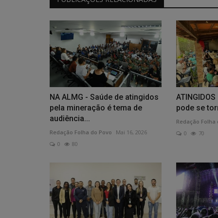
NA ALMG - Saúde de atingidos
ATINGIDOS 
pela mineração é tema de
pode se tor
audiência...
Redação Folha 
Redação Folha do Povo
Mai 16, 2026
0
70
0
80