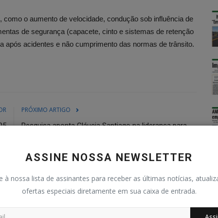
, como o aumento de velocidade, condução sob influência de
amentas de segurança (capacete, cinto e sistemas de retenção
ada após acidentes e não cumprimento das normas de trânsito.
OR
PRÓXIMO ARTIGO
05
Pesquisa aponta Gláucia Santiago na liderança para
deputada federal em Itaúna
ASSINE NOSSA NEWSLETTER
e à nossa lista de assinantes para receber as últimas notícias, atuali
ofertas especiais diretamente em sua caixa de entrada.
0
0
0
0
Holofote
Assi