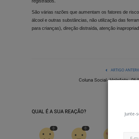
registrados.
São várias razões que aumentam os fatores de risco
álcool e outras substâncias, não utilização das ferr
para crianças), direção distraída, atenção inapropri
ARTIGO ANTERI
Coluna Social- Holofote- 06/
QUAL É A SUA REAÇÃO?
Junte-s
0
0
0
TV e Cultura