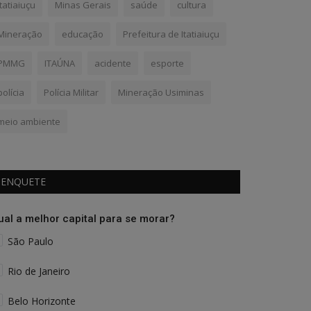
Itatiaiuçu
Minas Gerais
saúde
cultura
Mineração
educação
Prefeitura de Itatiaiuçu
PMMG
ITAÚNA
acidente
esporte
polícia
Polícia Militar
Mineração Usiminas
meio ambiente
ENQUETE
ual a melhor capital para se morar?
São Paulo
Rio de Janeiro
Belo Horizonte