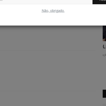
graçado
Bravo
Triste
Uau
Não, obrigado.
COLUNA SOCIAL - HOLOFOTE - 30-05
C
es...
m
Redação Folha do Povo
Mai 31, 2026
0
158
Re
Va
Mo