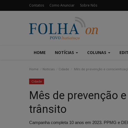
Contatos
Como Anunciar
Sobre Nós
HOME
NOTÍCIAS
COLUNAS
EDI
Home
Notícias
Cidade
Mês de prevenção e conscientizaçã
Cidade
Mês de prevenção e
trânsito
Campanha completa 10 anos em 2023. PPMG e DER