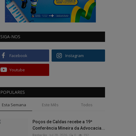
SIGA-NOS
Facebook
Instagram
Youtube
POPULARES
Esta Semana
Este Mês
Todos
Poços de Caldas recebe a 19ª
Conferência Mineira da Advocacia...
Redação
Jul 28, 2026
0
192