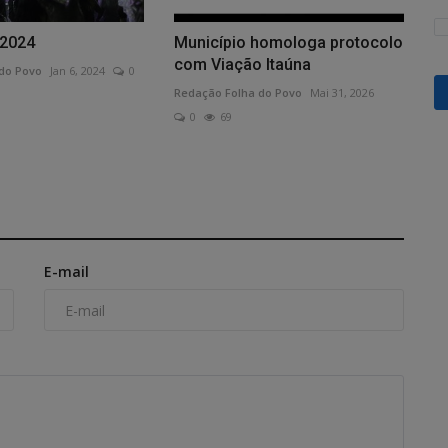
 2024
Município homologa protocolo
com Viação Itaúna
do Povo
Jan 6, 2024
0
Redação Folha do Povo
Mai 31, 2026
0
69
E-mail