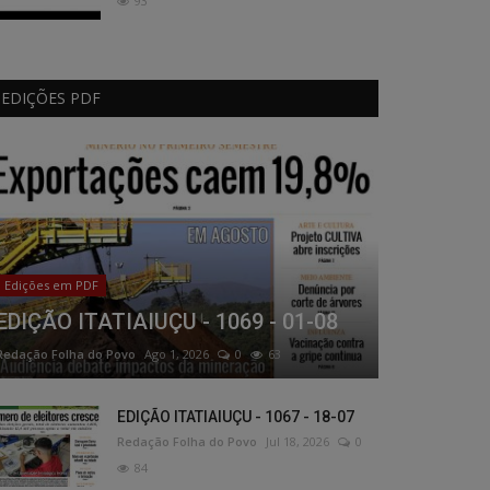
93
EDIÇÕES PDF
Edições em PDF
EDIÇÃO ITATIAIUÇU - 1069 - 01-08
Redação Folha do Povo
Ago 1, 2026
0
63
EDIÇÃO ITATIAIUÇU - 1067 - 18-07
Redação Folha do Povo
Jul 18, 2026
0
84