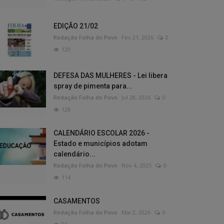
EDIÇÃO 21/02
Redação Folha do Povo
Fev 21, 2026
0
129
DEFESA DAS MULHERES - Lei libera
spray de pimenta para...
Redação Folha do Povo
Jul 28, 2026
0
128
CALENDÁRIO ESCOLAR 2026 -
Estado e municípios adotam
calendário...
Redação Folha do Povo
Nov 4, 2025
0
114
CASAMENTOS
Redação Folha do Povo
Mai 2, 2026
0