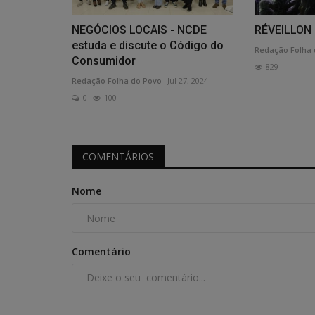
NEGÓCIOS LOCAIS - NCDE
RÉVEILLON
estuda e discute o Código do
Redação Folha 
Consumidor
829
Redação Folha do Povo
Jul 27, 2024
0
100
COMENTÁRIOS
Nome
Comentário