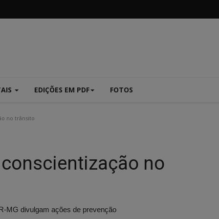
TAIS
EDIÇÕES EM PDF
FOTOS
o no trânsito
 conscientização no
-MG divulgam ações de prevenção