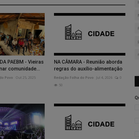
DA PAEBM - Vieiras
NA CÂMARA - Reunião aborda
nar comunidade...
regras do auxílio-alimentação
do Povo
Out 25, 2025
Redação Folha do Povo
Jul 4, 2026
0
50
Q