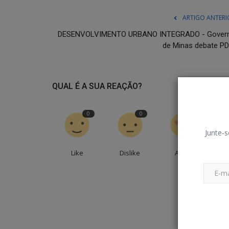
ARTIGO ANTERI
DESENVOLVIMENTO URBANO INTEGRADO - Gover
de Minas debate PD
QUAL É A SUA REAÇÃO?
0
0
0
Junte-s
Like
Dislike
Amei
En