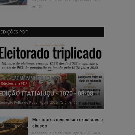
121
EDIÇÕES PDF
Edições em PDF
EDIÇÃO ITATIAIUÇU - 1070 - 08-08
Redação Folha do Povo
Ago 8, 2026
0
20
Moradores denunciam expulsões e
abusos
Redação Folha do Povo
Ago 8, 2026
0