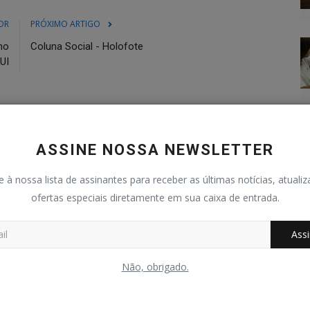
OR
PRÓXIMO ARTIGO
no
Coluna Social - Holofote
UI
ASSINE NOSSA NEWSLETTER
0
0
0
0
e à nossa lista de assinantes para receber as últimas notícias, atuali
ofertas especiais diretamente em sua caixa de entrada.
graçado
Bravo
Triste
Uau
Assi
Não, obrigado.