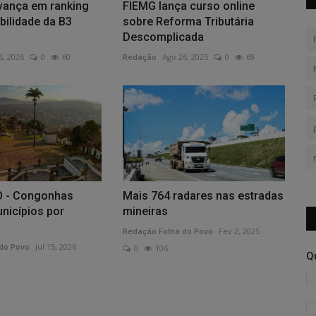
vança em ranking
FIEMG lança curso online
bilidade da B3
sobre Reforma Tributária
Descomplicada
6, 2026
0
60
Redação
Ago 26, 2025
0
69
 - Congonhas
Mais 764 radares nas estradas
nicípios por
mineiras
Redação Folha do Povo
Fev 2, 2025
do Povo
Jul 15, 2026
0
106
Q