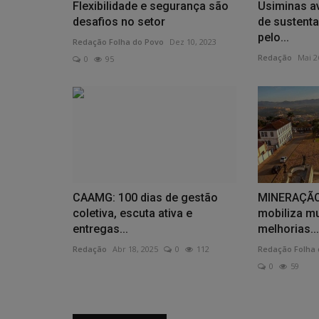
Flexibilidade e segurança são
Usiminas a
desafios no setor
de sustenta
pelo...
Redação Folha do Povo
Dez 10, 2023
Redação
Mai 2
0
95
CAAMG: 100 dias de gestão
MINERAÇÃO
coletiva, escuta ativa e
mobiliza mu
entregas...
melhorias...
Redação
Abr 18, 2025
0
112
Redação Folha 
0
59