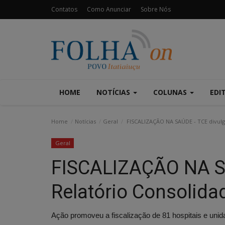
Contatos
Como Anunciar
Sobre Nós
HOME
NOTÍCIAS
COLUNAS
EDI
Home
Notícias
Geral
FISCALIZAÇÃO NA SAÚDE - TCE divulg
Geral
FISCALIZAÇÃO NA SA
Relatório Consolid
Ação promoveu a fiscalização de 81 hospitais e unidad