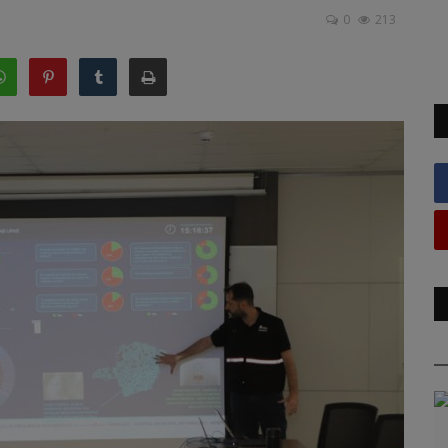
0
213