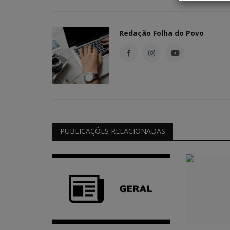
Esportes
Redação Folha do Povo
Pinheirense na semifinal da Co
PUBLICAÇÕES RELACIONADAS
do Paraopeba
Redação Folha do Povo
Jul 18, 2026
0
60
Equipe de Itatiaiuçu venceu o Independência po
segue na disputa pelo título...