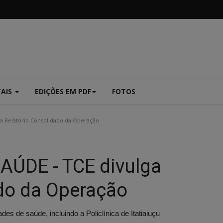
TAIS
EDIÇÕES EM PDF
FOTOS
a Relatório Consolidado da Operação
ÚDE - TCE divulga
ado da Operação
es de saúde, incluindo a Policlínica de Itatiaiuçu