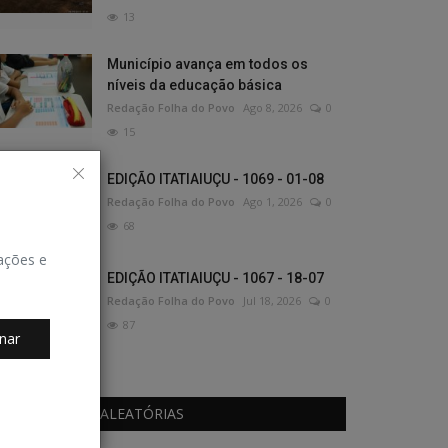
13
Município avança em todos os
níveis da educação básica
Redação Folha do Povo
Ago 8, 2026
0
15
EDIÇÃO ITATIAIUÇU - 1069 - 01-08
Redação Folha do Povo
Ago 1, 2026
0
68
zações e
EDIÇÃO ITATIAIUÇU - 1067 - 18-07
Redação Folha do Povo
Jul 18, 2026
0
87
nar
PUBLICAÇÕES ALEATÓRIAS