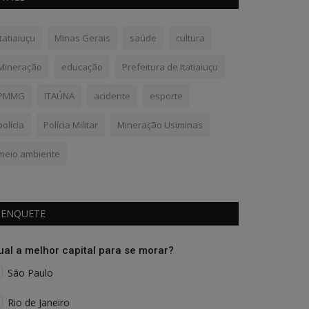
Itatiaiuçu
Minas Gerais
saúde
cultura
Mineração
educação
Prefeitura de Itatiaiuçu
PMMG
ITAÚNA
acidente
esporte
polícia
Polícia Militar
Mineração Usiminas
meio ambiente
ENQUETE
ual a melhor capital para se morar?
São Paulo
Rio de Janeiro