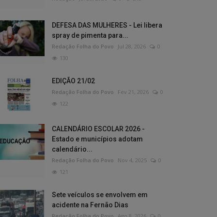
DEFESA DAS MULHERES - Lei libera
spray de pimenta para...
Redação Folha do Povo
Jul 28, 2026
0
130
EDIÇÃO 21/02
Redação Folha do Povo
Fev 21, 2026
0
122
CALENDÁRIO ESCOLAR 2026 -
Estado e municípios adotam
calendário...
Redação Folha do Povo
Nov 4, 2025
0
121
Sete veículos se envolvem em
acidente na Fernão Dias
Redação Folha do Povo
Ago 8, 2026
0