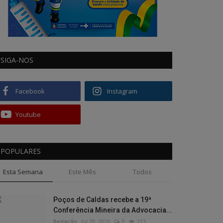
SIGA-NOS
Facebook
Instagram
Youtube
POPULARES
Esta Semana
Este Mês
Todos
Poços de Caldas recebe a 19ª
Conferência Mineira da Advocacia...
Redação
Jul 28, 2026
0
213