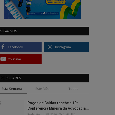
SIGA-NOS
Facebook
Instagram
Youtube
POPULARES
Esta Semana
Este Mês
Todos
Poços de Caldas recebe a 19ª
Conferência Mineira da Advocacia...
Redação
Jul 28, 2026
0
185