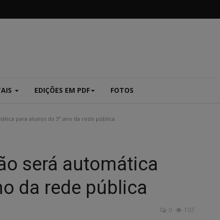
TAIS
EDIÇÕES EM PDF
FOTOS
ática para alunos do 3º ano da rede pública
ão será automática
no da rede pública
0
107