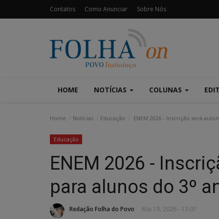
Contatos
Como Anunciar
Sobre Nós
HOME
NOTÍCIAS
COLUNAS
EDI
Home
Notícias
Educação
ENEM 2026 - Inscrição será autom
Educação
ENEM 2026 - Inscriç
para alunos do 3º a
Redação Folha do Povo
Mai 19, 2026 - 13:07