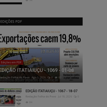
94
EDIÇÕES PDF
Edições em PDF
EDIÇÃO ITATIAIUÇU - 1069 - 01-08
Redação Folha do Povo
Ago 1, 2026
0
63
EDIÇÃO ITATIAIUÇU - 1067 - 18-07
Redação Folha do Povo
Jul 18, 2026
0
84