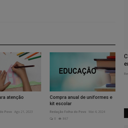
ras
EDUCAÇÃO - Itatiaiuçu institui Política
C
Municipal de Alfabetização
e
Redação Folha do Povo
Ago 1, 2026
0
38
Re
de agosto, a
Decreto estabelece diretrizes para garantir alfabetização
das crianças e recomposição...
ara atenção
Compra anual de uniformes e
kit escolar
do Povo
Ago 21, 2023
Redação Folha do Povo
Mai 4, 2024
0
867