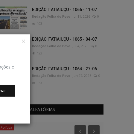
EDIÇÃO ITATIAIUÇU - 1066 - 11-07
Redação Folha do Povo
Jul 11, 2026
0
103
EDIÇÃO ITATIAIUÇU - 1065 - 04-07
Redação Folha do Povo
Jul 4, 2026
0
123
zações e
EDIÇÃO ITATIAIUÇU - 1064 - 27-06
Redação Folha do Povo
Jun 27, 2026
0
153
nar
PUBLICAÇÕES ALEATÓRIAS
Política
Geral