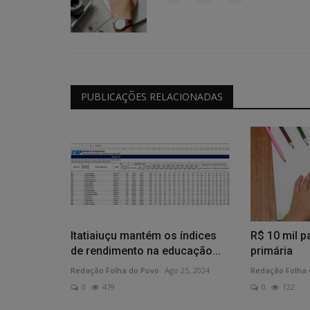
PUBLICAÇÕES RELACIONADAS
 Campanha de
NA PRAÇA - Feira Raízes Minei
 acontece...
reúne cultura e gastronomia
0
35
Redação Folha do Povo
Ago 3, 2026
0
31
 segue até 29 de agosto,
Primeira edição acontece nesta sexta-feira, 7 
partir das 16h
Itatiaiuçu mantém os índices
R$ 10 mil p
de rendimento na educação...
primária
Redação Folha do Povo
Ago 25, 2024
Redação Folha 
0
479
0
122