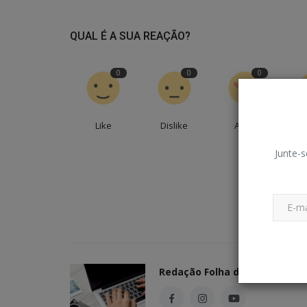
QUAL É A SUA REAÇÃO?
0
0
0
Like
Dislike
Amei
En
Junte-s
Redação Folha do Povo
TV e Cultura