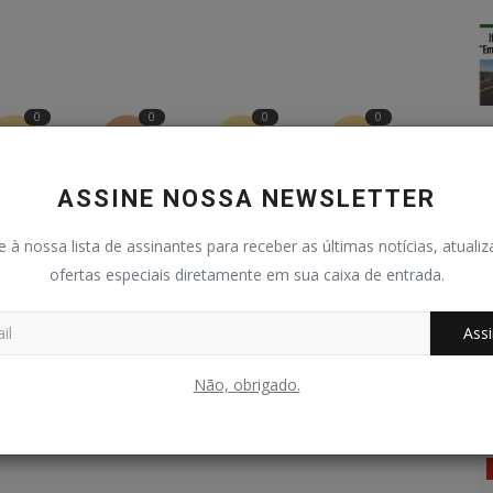
0
0
0
0
ASSINE NOSSA NEWSLETTER
graçado
Bravo
Triste
Uau
e à nossa lista de assinantes para receber as últimas notícias, atuali
ofertas especiais diretamente em sua caixa de entrada.
Assi
Não, obrigado.
Educação