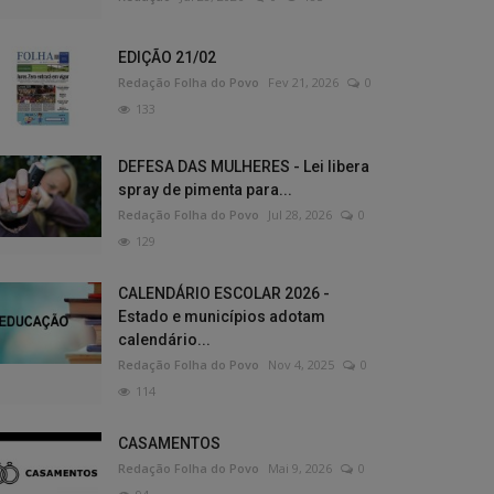
EDIÇÃO 21/02
Redação Folha do Povo
Fev 21, 2026
0
133
DEFESA DAS MULHERES - Lei libera
spray de pimenta para...
Redação Folha do Povo
Jul 28, 2026
0
129
CALENDÁRIO ESCOLAR 2026 -
Estado e municípios adotam
calendário...
Redação Folha do Povo
Nov 4, 2025
0
114
CASAMENTOS
Redação Folha do Povo
Mai 9, 2026
0