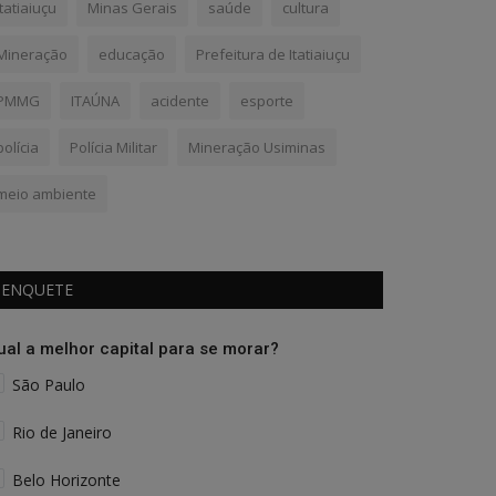
Itatiaiuçu
Minas Gerais
saúde
cultura
Mineração
educação
Prefeitura de Itatiaiuçu
PMMG
ITAÚNA
acidente
esporte
polícia
Polícia Militar
Mineração Usiminas
meio ambiente
ENQUETE
ual a melhor capital para se morar?
São Paulo
Rio de Janeiro
Belo Horizonte