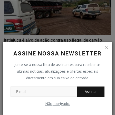
Itatiaiuçu é alvo de ação contra uso ilegal de carvão
Redação Folha do Povo
Out 19, 2024
0
295
ASSINE NOSSA NEWSLETTER
COMENTÁRIOS
Junte-se à nossa lista de assinantes para receber as
últimas notícias, atualizações e ofertas especiais
Nome
diretamente em sua caixa de entrada.
Assinar
E-mail
Não, obrigado.