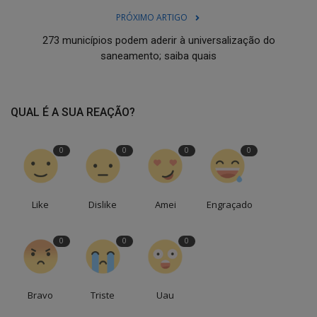
PRÓXIMO ARTIGO
273 municípios podem aderir à universalização do
saneamento; saiba quais
QUAL É A SUA REAÇÃO?
0
0
0
0
Like
Dislike
Amei
Engraçado
0
0
0
Bravo
Triste
Uau