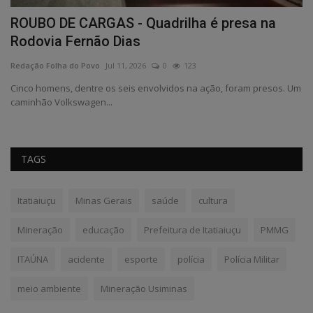
ROUBO DE CARGAS - Quadrilha é presa na
C
Rodovia Fernão Dias
f
Redação Folha do Povo
Jul 11, 2026
0
123
Re
Cinco homens, dentre os seis envolvidos na ação, foram presos. Um
caminhão Volkswagen...
TAGS
Itatiaiuçu
Minas Gerais
saúde
cultura
Mineração
educação
Prefeitura de Itatiaiuçu
PMMG
ITAÚNA
acidente
esporte
polícia
Polícia Militar
meio ambiente
Mineração Usiminas