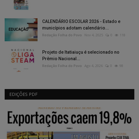
CALENDÁRIO ESCOLAR 2026 - Estado e
municípios adotam calendário...
Redação Folha do Povo
Nov 4, 2025
0
118
Projeto de Itatiaiuçu é selecionado no
Prêmio Nacional...
Redação Folha do Povo
Ago 4, 2026
0
98
EDIÇÕES PDF