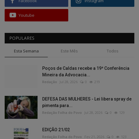
Facebook
Instagram
Youtube
POPULARES
Esta Semana
Este Mês
Todos
Poços de Caldas recebe a 19ª Conferência
Mineira da Advocacia...
Redação
Jul 28, 2026
0
219
DEFESA DAS MULHERES - Lei libera spray de
pimenta para...
Redação Folha do Povo
Jul 28, 2026
0
129
EDIÇÃO 21/02
Redação Folha do Povo
Fev 21, 2026
0
123