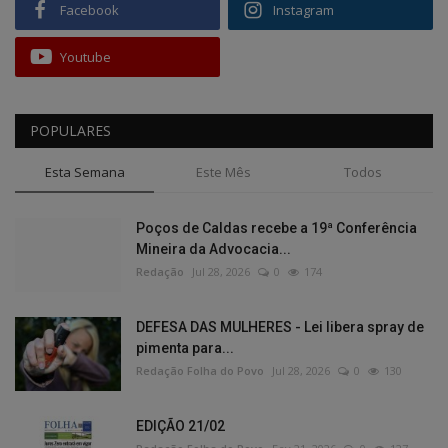
Facebook
Instagram
Youtube
POPULARES
Esta Semana
Este Mês
Todos
Poços de Caldas recebe a 19ª Conferência
Mineira da Advocacia...
Redação
Jul 28, 2026
0
174
DEFESA DAS MULHERES - Lei libera spray de
pimenta para...
Redação Folha do Povo
Jul 28, 2026
0
130
EDIÇÃO 21/02