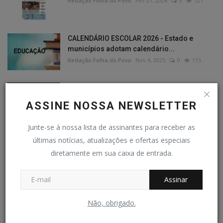
Redação Folha do Povo
Fev 21, 2026
0
127
CALENDÁRIO ESCOLAR 2026 - Estado e
municípios adotam calendário...
Redação Folha do Povo
Nov 4, 2025
0
115
CASAMENTOS
Redação Folha do Povo
Mai 9, 2026
0
92
ASSINE NOSSA NEWSLETTER
Junte-se à nossa lista de assinantes para receber as
últimas notícias, atualizações e ofertas especiais
diretamente em sua caixa de entrada.
EDIÇÕES PDF
Assinar
Não, obrigado.