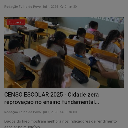
Redação Folha do Povo
Jul 4, 2026
0
80
Edições em PDF
Educação
Fotos
CENSO ESCOLAR 2025 - Cidade zera
reprovação no ensino fundamental...
Redação Folha do Povo
Jul 1, 2026
0
80
Dados do Inep mostram melhora nos indicadores de rendimento
escolar no município