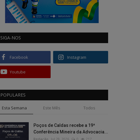
SIGA-NOS
Facebook
Instagram
Youtube
POPULARES
Esta Semana
Este Mês
Todos
Poços de Caldas recebe a 19ª
Conferência Mineira da Advocacia...
Redação
Jul 28, 2026
0
217