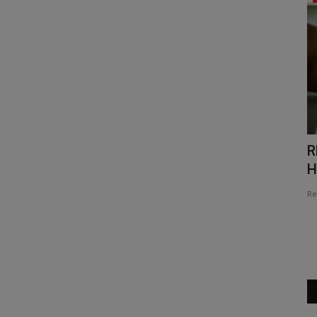
CULTURA E LAZER - Turismo
R
ntos...
gastronômico movimenta cidades...
H
Redação Folha do Povo
Jul 25, 2026
0
65
Re
ipalmente as