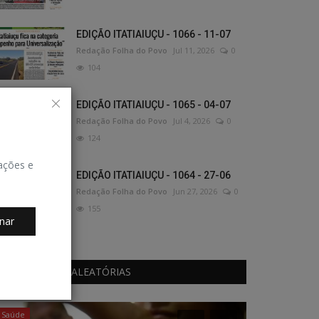
EDIÇÃO ITATIAIUÇU - 1066 - 11-07
Redação Folha do Povo
Jul 11, 2026
0
104
EDIÇÃO ITATIAIUÇU - 1065 - 04-07
Redação Folha do Povo
Jul 4, 2026
0
124
zações e
EDIÇÃO ITATIAIUÇU - 1064 - 27-06
Redação Folha do Povo
Jun 27, 2026
0
155
nar
PUBLICAÇÕES ALEATÓRIAS
Saúde
Saúde