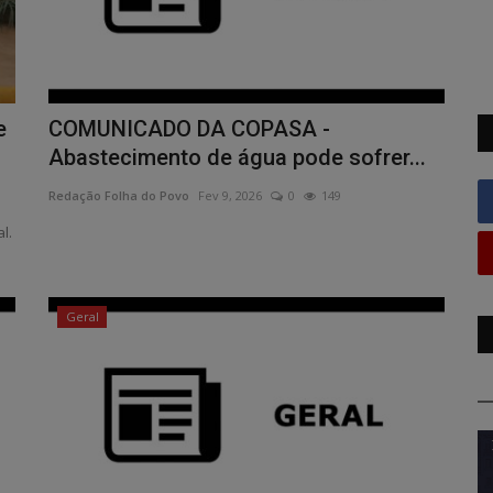
e
COMUNICADO DA COPASA -
Abastecimento de água pode sofrer...
Redação Folha do Povo
Fev 9, 2026
0
149
l.
Geral