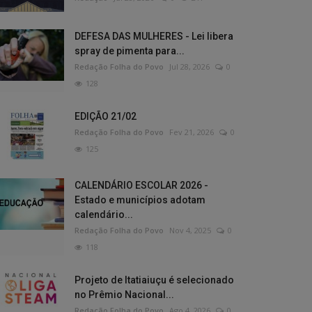
DEFESA DAS MULHERES - Lei libera
spray de pimenta para...
Redação Folha do Povo
Jul 28, 2026
0
128
EDIÇÃO 21/02
Redação Folha do Povo
Fev 21, 2026
0
125
CALENDÁRIO ESCOLAR 2026 -
Estado e municípios adotam
calendário...
Redação Folha do Povo
Nov 4, 2025
0
118
Projeto de Itatiaiuçu é selecionado
no Prêmio Nacional...
Redação Folha do Povo
Ago 4, 2026
0