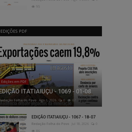
95
EDIÇÕES PDF
Edições em PDF
EDIÇÃO ITATIAIUÇU - 1069 - 01-08
Redação Folha do Povo
Ago 1, 2026
0
67
EDIÇÃO ITATIAIUÇU - 1067 - 18-07
Redação Folha do Povo
Jul 18, 2026
0
86