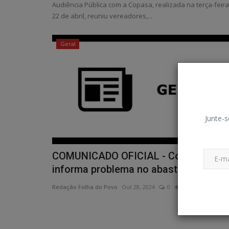
Audiência Pública com a Copasa, realizada na terça-feira
22 de abril, reuniu vereadores,...
Geral
Junte-s
COMUNICADO OFICIAL - Copasa
informa problema no abastecimento...
Redação Folha do Povo
Out 28, 2024
0
165
Notícias