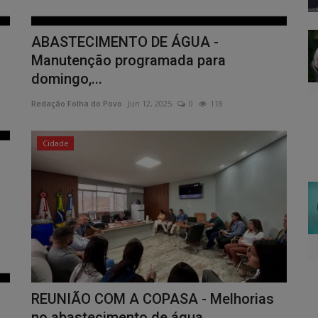
ABASTECIMENTO DE ÁGUA -
Manutenção programada para
domingo,...
Redação Folha do Povo
Jun 12, 2025
0
118
Cidade
REUNIÃO COM A COPASA - Melhorias
no abastecimento de água...