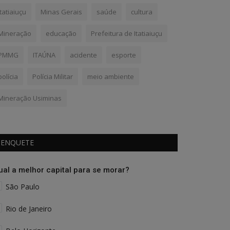
Itatiaiuçu
Minas Gerais
saúde
cultura
Mineração
educação
Prefeitura de Itatiaiuçu
PMMG
ITAÚNA
acidente
esporte
polícia
Polícia Militar
meio ambiente
Mineração Usiminas
ENQUETE
ual a melhor capital para se morar?
São Paulo
Rio de Janeiro