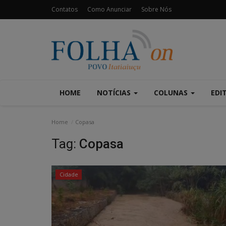
Contatos
Como Anunciar
Sobre Nós
HOME
NOTÍCIAS
COLUNAS
EDI
Home
Copasa
Tag:
Copasa
Cidade