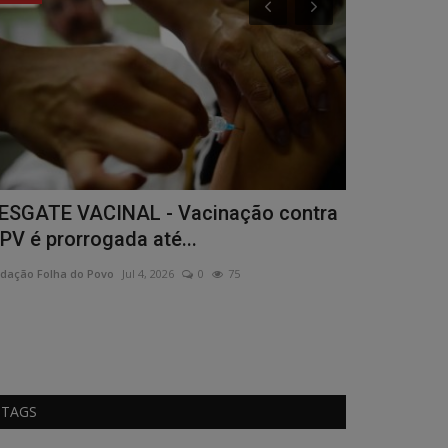
ESGATE VACINAL - Vacinação contra
VACINAÇÃO
PV é prorrogada até...
segunda do
dação Folha do Povo
Jul 4, 2026
0
75
Redação Folha do
TAGS