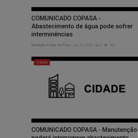
COMUNICADO COPASA -
Abastecimento de água pode sofrer
interminências
Redação Folha do Povo
Jun 25, 2025
0
167
Cidade
COMUNICADO COPASA - Manutenção
poderá interromper abastecimento...